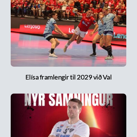
Elísa framlengir til 2029 við Val