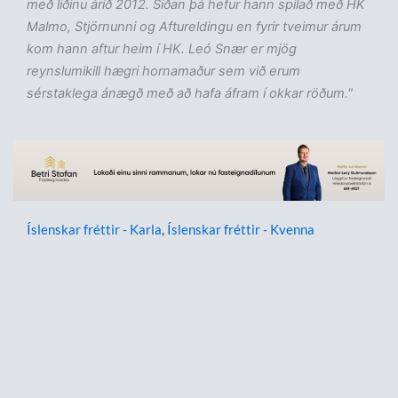
með liðinu árið 2012. Síðan þá hefur hann spilað með HK
Malmo, Stjörnunni og Aftureldingu en fyrir tveimur árum
kom hann aftur heim í HK. Leó Snær er mjög
reynslumikill hægri hornamaður sem við erum
sérstaklega ánægð með að hafa áfram í okkar röðum."
Íslenskar fréttir - Karla
,
Íslenskar fréttir - Kvenna