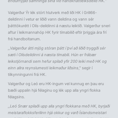
endurnýjað samninga sína við handknattleiksdeild HK."
Valgerður Ýr lék stórt hlutverk með liði HK í Grill66-
deildinni í vetur er liðið vann deildina og vann sér
þátttökurétt í Olís-deildinni á næstu leiktíð. Valgerður sneri
aftur í leikmannahóp HK fyrir tímabilið eftir þriggja ára frí
frá handboltanum.
,,Valgerður átti mjög stóran þátt í því að liðið tryggði sér
sæti í Olísdeildinni á næsta tímabili. Hún er frábær
leikstjórnandi sem hefur spilað yfir 200 leiki með HK og
einn allra reynslumesti leikmaður liðsins
," segir í
tilkynningunni frá HK.
Valgerður og Leó eru HK-ingum vel kunnug en þau eru
bæði uppalin hjá félaginu og lék upp alla yngri flokka
félagsins.
,,Leó Snær spilaði upp alla yngri flokkana með HK, byrjaði
meistaraflokksferilinn hjá okkur og varð Íslandsmeistari