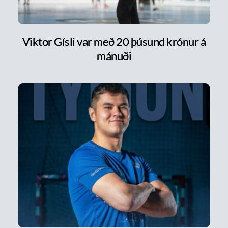
Viktor Gísli var með 20 þúsund krónur á
mánuði