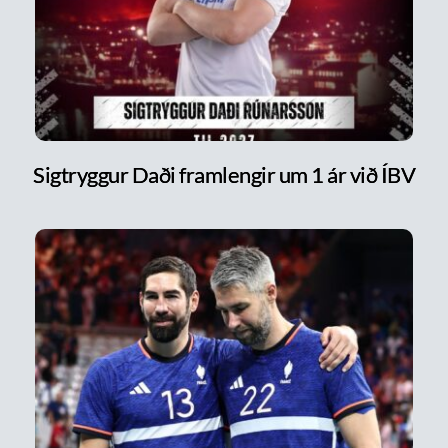
Sigtryggur Daði framlengir um 1 ár við ÍBV