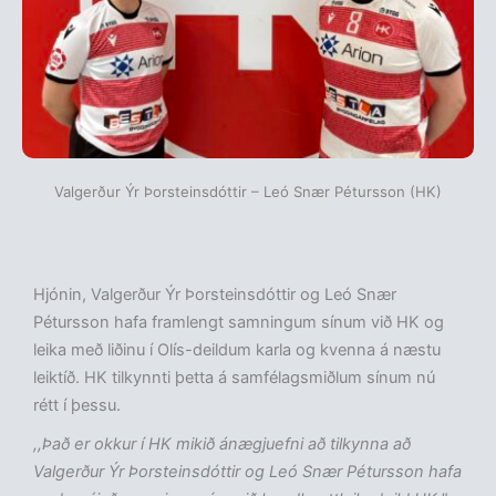
Valgerður Ýr Þorsteinsdóttir – Leó Snær Pétursson (HK)
Hjónin, Valgerður Ýr Þorsteinsdóttir og Leó Snær
Pétursson hafa framlengt samningum sínum við HK og
leika með liðinu í Olís-deildum karla og kvenna á næstu
leiktíð. HK tilkynnti þetta á samfélagsmiðlum sínum nú
rétt í þessu.
,,Það er okkur í HK mikið ánægjuefni að tilkynna að
Valgerður Ýr Þorsteinsdóttir og Leó Snær Pétursson hafa