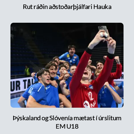
Rut ráðin aðstoðarþjálfari Hauka
Þýskaland og Slóvenía mætast í úrslitum
EM U18