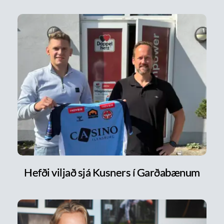
Hefði viljað sjá Kusners í Garðabænum