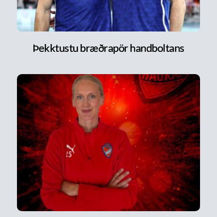
Þekktustu bræðrapör handboltans