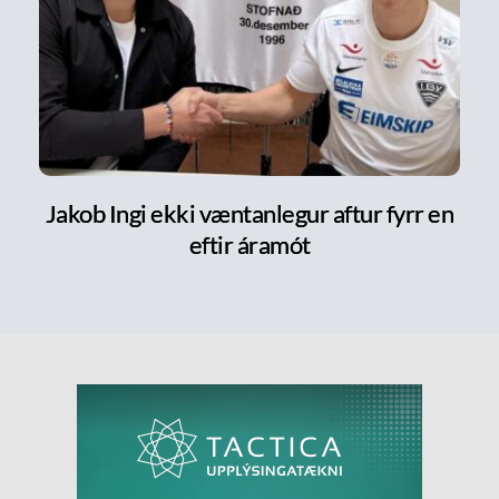
Jakob Ingi ekki væntanlegur aftur fyrr en
eftir áramót