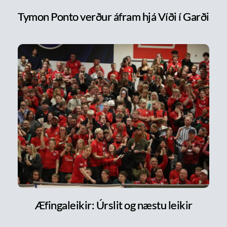
Tymon Ponto verður áfram hjá Víði í Garði
Æfingaleikir: Úrslit og næstu leikir