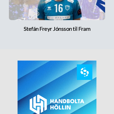
Stefán Freyr Jónsson til Fram