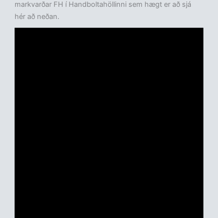
markvarðar FH í Handboltahöllinni sem hægt er að sjá
hér að neðan.