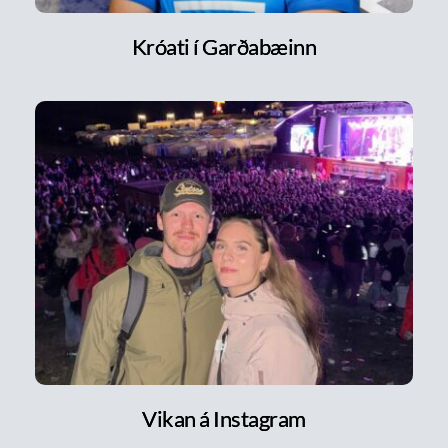
Króati í Garðabæinn
Vikan á Instagram