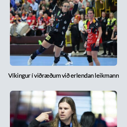
Víkingur í viðræðum við erlendan leikmann