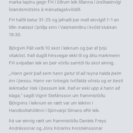
marka tapinu gegn FH í öðrum leik liðanna í úrslitaeinvígi
Íslandsmótsins á mánudagskvöldið.
FH hafði betur 31-25 og jafnaði þar með einvígið 1-1 en
liðin mætast í þriðja sinn í Valsheimilinu í kvöld klukkan
19:30.
Björgvin Páll varði 10 skot í leiknum og þar af þrjú
vítaköst. Það dugði hinsvegar ekki til og áttu markmenn
FH svipaðan leik en þeir vörðu samtöl tíu skot einnig.
,,Hann gerir það sem hann getur til að reyna halda þeim
inn í þessu. Hann ver tvívegis tvöfalda vörslu og er besti
leikmaður Vals í þessum leik. Það er ekki upp á hann að
klaga,"
sagði Vignir Stefánsson um frammistöðu
Björgvins í leiknum en rætt var um leikinn í
Handboltahöllinni í Sjónvarpi Símans eftir leik.
Þá var einnig rætt um frammistöðu Daníels Freys
Andréssonar og Jóns Þórarins Þorsteinssonar