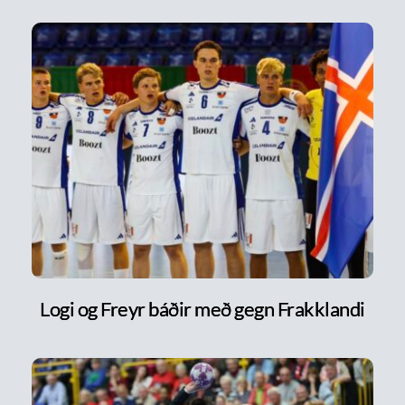
Logi og Freyr báðir með gegn Frakklandi