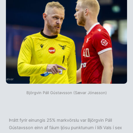
Björgvin Páll Gústavsson (Sævar Jónasson)
Þrátt fyrir einungis 25% markvörslu var Björgvin Páll
Gústavsson einn af fáum ljósu punktunum í liði Vals í sex