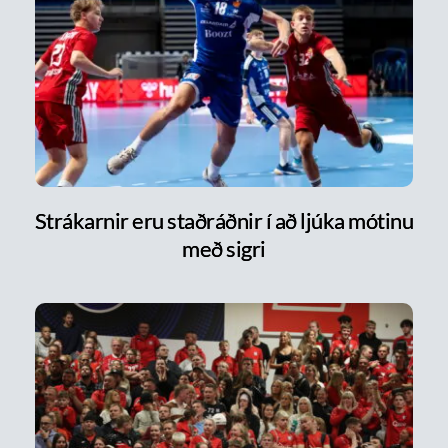
Strákarnir eru staðráðnir í að ljúka mótinu
með sigri