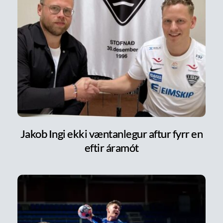
Jakob Ingi ekki væntanlegur aftur fyrr en
eftir áramót