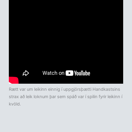
Rætt var um leikinn einnig í uppgjörsþætti Handkastsins
strax að leik loknum þar sem spáð var í spilin fyrir leikinn í
kvöld.