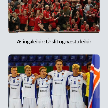
Æfingaleikir: Úrslit og næstu leikir