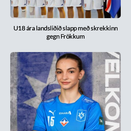
U18 ára landsliðið slapp með skrekkinn
gegn Frökkum