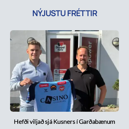
NÝJUSTU FRÉTTIR
Hefði viljað sjá Kusners í Garðabænum