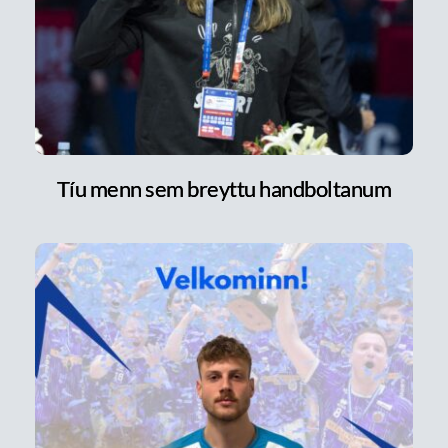
Tíu menn sem breyttu handboltanum