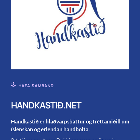
HAFA SAMBAND
HANDKASTIÐ.NET
Handkastið er hlaðvarpsþáttur og fréttamiðill um
íslenskan og erlendan handbolta.