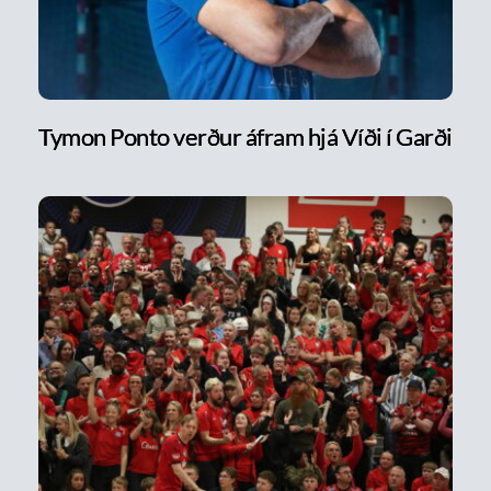
Tymon Ponto verður áfram hjá Víði í Garði