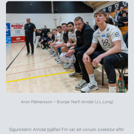
Aron Pálmarsson – Brynjar Narfi Arndal (J.L.Long)
Sigursteinn Arndal þjálfari FH var að vonum svekktur eftir