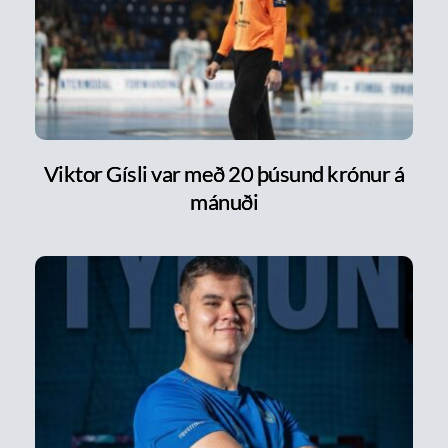
Viktor Gísli var með 20 þúsund krónur á
mánuði