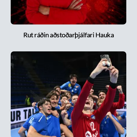
Rut ráðin aðstoðarþjálfari Hauka