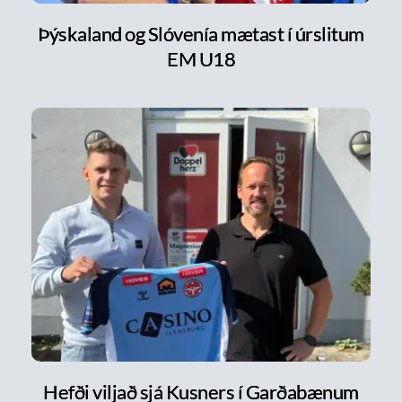
Þýskaland og Slóvenía mætast í úrslitum
EM U18
Hefði viljað sjá Kusners í Garðabænum