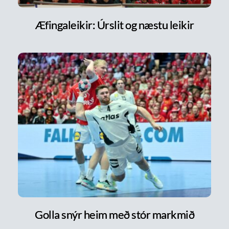
Æfingaleikir: Úrslit og næstu leikir
Golla snýr heim með stór markmið