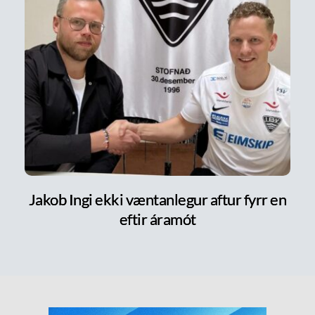
Jakob Ingi ekki væntanlegur aftur fyrr en
eftir áramót