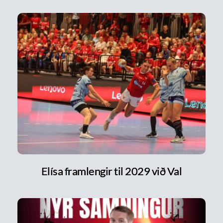
Elísa framlengir til 2029 við Val