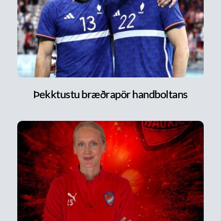
Þekktustu bræðrapör handboltans