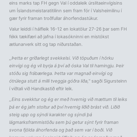
eins marks tap FH gegn Val í oddaleik úrslitaeinvígisins
um Íslandsmeistaratitilinn sem fram fór í Valsheimilinu í
gær fyrir framan troðfullar áhorfendastúkur.
Valur leiddi í hálfleik 16-12 en lokatölur 27-26 þar sem FH
fékk tækifæri að jafna í lokasókninni en mistókst
ætlunarverk sitt og tap niðurstaðan.
,,Þetta er gríðarlegt svekkelsi. Við töpuðum í hörku
einvígi og ég vil byrja á því að óska Val til hamingju. Þeir
stóðu sig frábærlega. Þetta var magnað einvígi og
ótrúlega stutt á milli tveggja góðra liða,"
sagði Sigursteinn
í viðtali við Handkastið eftir leik.
,,Eins svekktur og ég er með hvernig við mættum til leiks
þá er ég jafn stoltur að því hvernig liðið brást við. Liðið
steig upp og sýndi karakter og sýndi þá
lágmarksframmistöðu sem þú getur sýnt fyrir framan
svona fjölda áhorfenda og það sem var í boði. Við