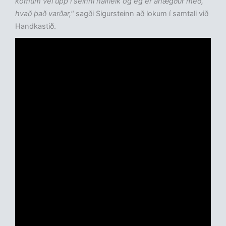
komum vel upp í seinni hálfleik og ég er ánægður með,
hvað það varðar,"
sagði Sigursteinn að lokum í samtali við
Handkastið.