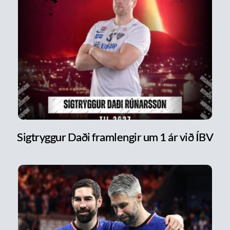
Sigtryggur Daði framlengir um 1 ár við ÍBV