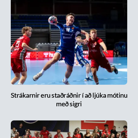
Strákarnir eru staðráðnir í að ljúka mótinu
með sigri