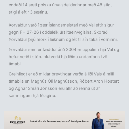
endaði í 4.sæti pólsku úrvalsdeildarinnar með 48 stig,
stigi á eftir 3.sætinu.
Þorvaldur varð í gær Íslandsmeistari með Val eftir sigur
gegn FH 27-26 í oddaleik úrslitaeinvígisins. Skoraði
Þorvaldur þrjú mörk í leiknum og lét til sín taka í vörninni.
Þorvaldur sem er fæddur árið 2004 er uppalinn hjá Val og
hefur verið í stóru hlutverki hjá liðinu undanfarin tvö
tímabil.
Greinilegt er að miklar breytingar verða á liði Vals á milli
tímabila en Magnús Óli Magnússon, Róbert Aron Hostert
og Agnar Smári Jónsson eru allir að renna út af
samningum hjá félaginu.