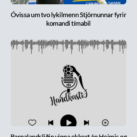
Óvissa um tvo lykilmenn Stjörnunnar fyrir
komandi tímabil
Barnalandsliðin vinna ekkert án Heimis og