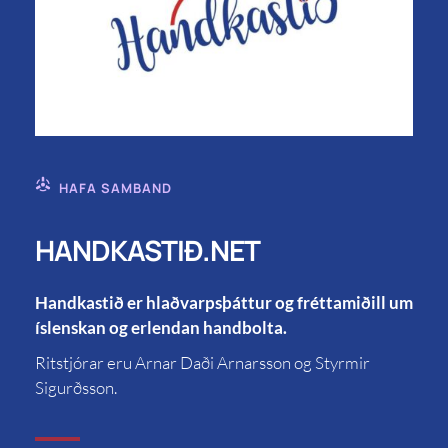
HAFA SAMBAND
HANDKASTIÐ.NET
Handkastið er hlaðvarpsþáttur og fréttamiðill um
íslenskan og erlendan handbolta.
Ritstjórar eru Arnar Daði Arnarsson og Styrmir
Sigurðsson.