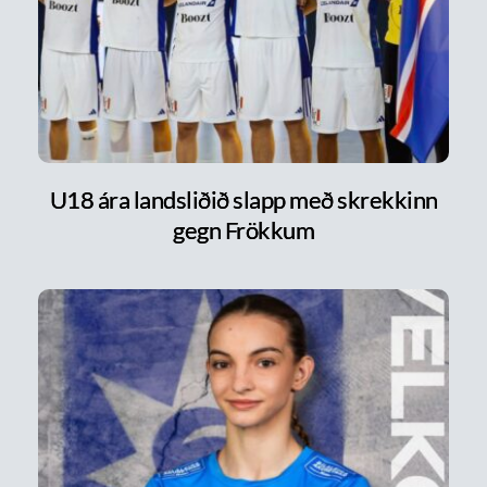
U18 ára landsliðið slapp með skrekkinn
gegn Frökkum