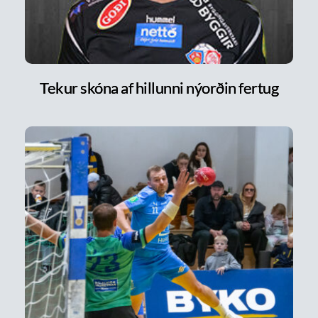
Tekur skóna af hillunni nýorðin fertug