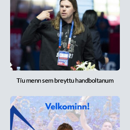
Tíu menn sem breyttu handboltanum