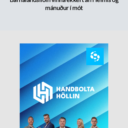
mánuður í mót