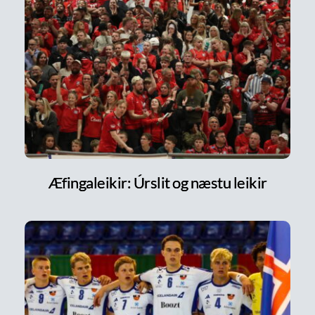
Æfingaleikir: Úrslit og næstu leikir