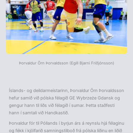
Þorvaldur Örn Þorvaldsson (Egill Bjarni Friðjónsson)
Íslands- og deildarmeistarinn, Þorvaldur Örn Þorvaldsson
hefur samið við pólska félagið GE Wybrzeże Gdansk og
gengur hann til liðs við félagið í sumar. Þetta staðfesti
hann í samtali við Handkastið.
Þorvaldur fór til Póllands í byrjun árs á reynslu hjá félaginu
og fékk í kjölfarið samningstilboð frá pólska liðinu en liðið