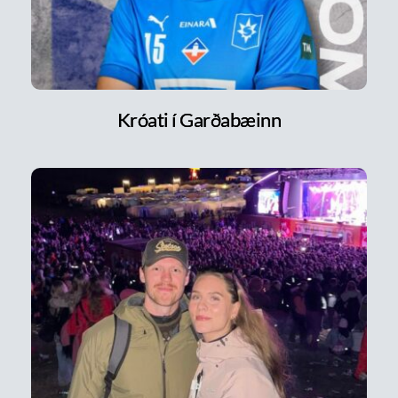
Króati í Garðabæinn