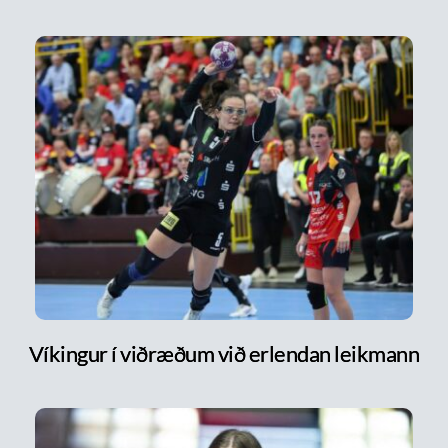
Víkingur í viðræðum við erlendan leikmann