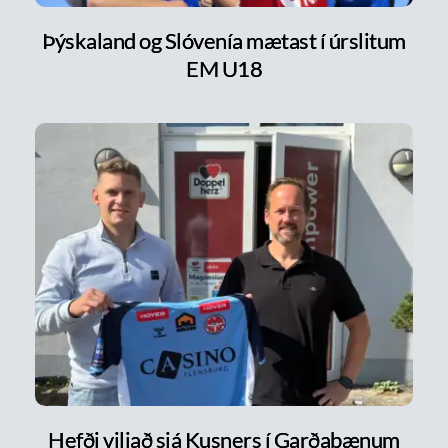
Þýskaland og Slóvenía mætast í úrslitum
EM U18
Hefði viljað sjá Kusners í Garðabænum