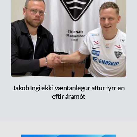
Jakob Ingi ekki væntanlegur aftur fyrr en
eftir áramót