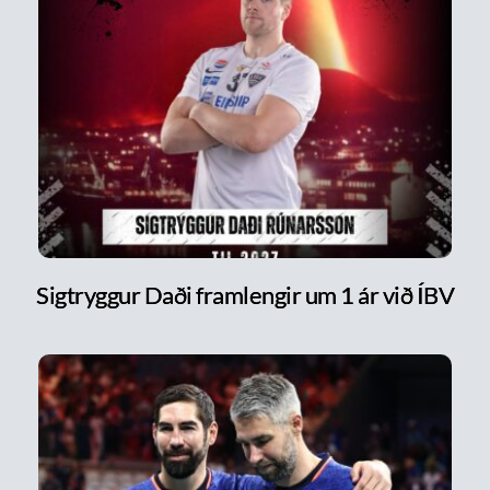
Sigtryggur Daði framlengir um 1 ár við ÍBV