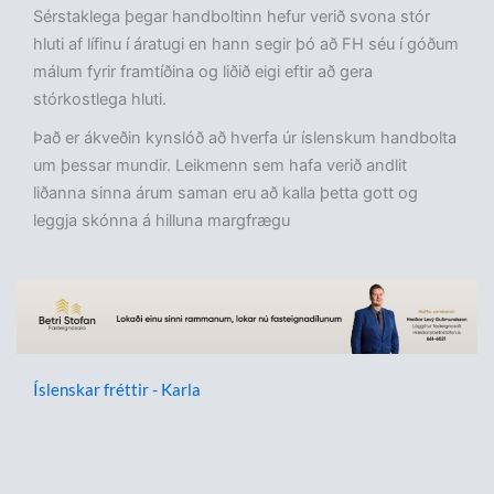
Sérstaklega þegar handboltinn hefur verið svona stór
hluti af lífinu í áratugi en hann segir þó að FH séu í góðum
málum fyrir framtíðina og liðið eigi eftir að gera
stórkostlega hluti.
Það er ákveðin kynslóð að hverfa úr íslenskum handbolta
um þessar mundir. Leikmenn sem hafa verið andlit
liðanna sinna árum saman eru að kalla þetta gott og
leggja skónna á hilluna margfrægu
Íslenskar fréttir - Karla