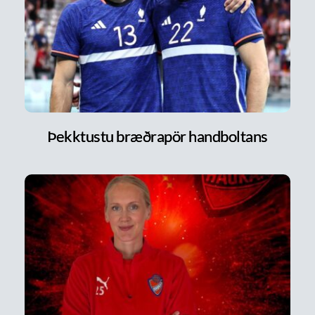
Þekktustu bræðrapör handboltans