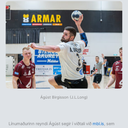
Ágúst Birgisson (J.L.Long)
Línumaðurinn reyndi Ágúst segir í viðtali við
mbl.is
, sem