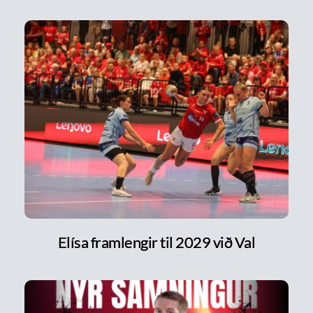
Elísa framlengir til 2029 við Val