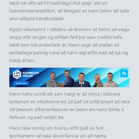
tekið var eftir að FH beið lægri hlut gegn Val um
Íslandsmeistaratitilinn, að líklegast sé hann búinn að spila
sinn síðasta handboltaleik.
Ágúst viðurkennir í viðtalinu að líkaminn sé farinn að segja
stopp eftir langan og erfiðan feril þar sem meiðsli hafa
tekið sinn toll undanfarin ár. Hann segir að staðan sé
einfaldlega þannig núna að hann eigi erfitt með að sjá sig
halda áfram.
Hann hefur unnið allt sem hægt er að vinna í íslenska
boltanum en viðurkennir þó að það sé orðið þreytt að taka
við þessum silfurverðlaunum en þessi eru hans fjórðu á
ferlinum og það venjist illa.
Hann talar einnig um hversu erfitt það sé fyrir
íþróttamenn að taka ákvörðunina um að hætta.