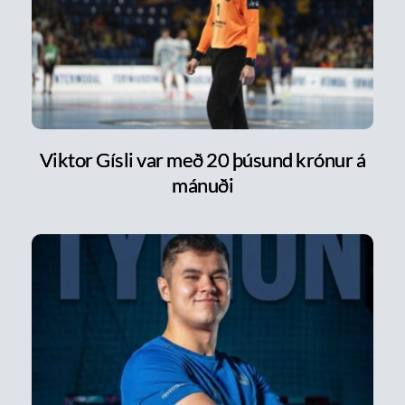
Viktor Gísli var með 20 þúsund krónur á
mánuði