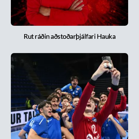
Rut ráðin aðstoðarþjálfari Hauka