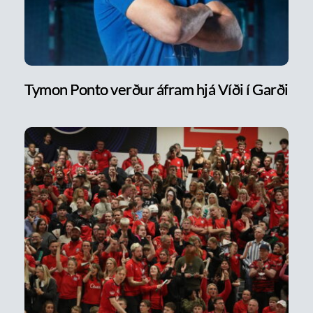
Tymon Ponto verður áfram hjá Víði í Garði