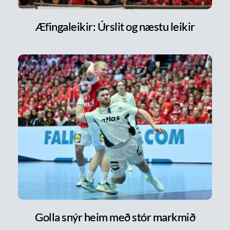
Æfingaleikir: Úrslit og næstu leikir
Golla snýr heim með stór markmið