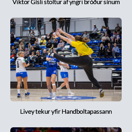
Viktor Gísli stoltur af yngri bróður sínum
Livey tekur yfir Handboltapassann