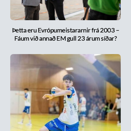
Þetta eru Evrópumeistararnir frá 2003 –
Fáum við annað EM gull 23 árum síðar?