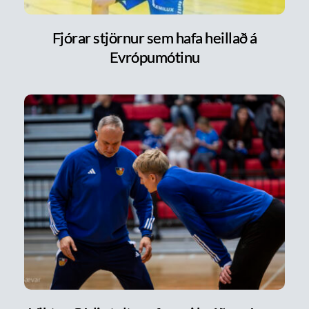
Fjórar stjörnur sem hafa heillað á
Evrópumótinu