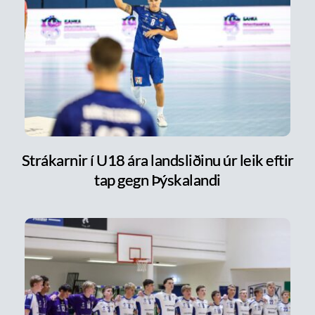
Strákarnir í U18 ára landsliðinu úr leik eftir
tap gegn Þýskalandi