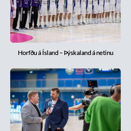
Horfðu á Ísland – Þýskaland á netinu