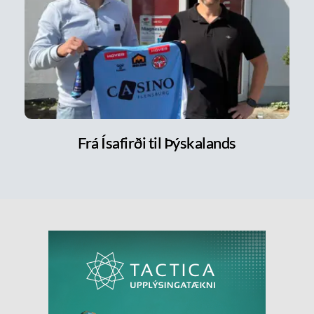
Frá Ísafirði til Þýskalands