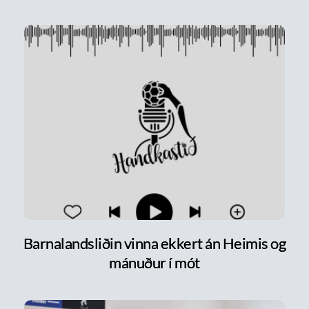
Barnalandsliðin vinna ekkert án Heimis og
mánuður í mót