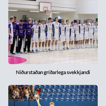
Niðurstaðan gríðarlega svekkjandi