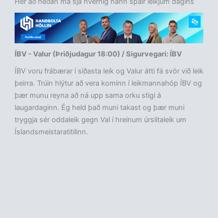
Hér að neðan má sjá hvernig hann spáir leikjum dagins
ÍBV - Valur (Þriðjudagur 18:00) / Sigurvegari: ÍBV
ÍBV voru frábærar í síðasta leik og Valur átti fá svör við leik
þeirra. Trúin hlýtur að vera kominn í leikmannahóp ÍBV og
þær munu reyna að ná upp sama orku stigi á
laugardaginn. Ég held það muni takast og þær muni
tryggja sér oddaleik gegn Val í hreinum úrslitaleik um
Íslandsmeistaratitilinn.