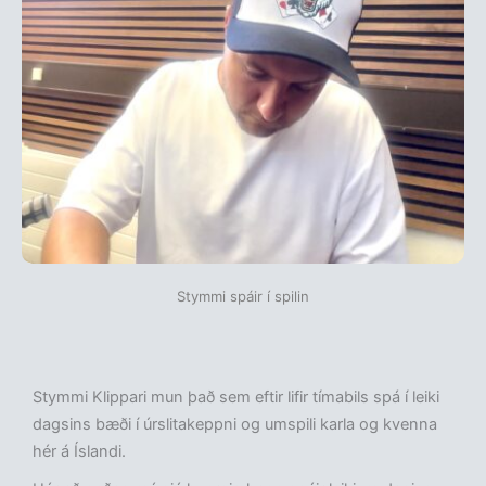
Stymmi spáir í spilin
Stymmi Klippari mun það sem eftir lifir tímabils spá í leiki
dagsins bæði í úrslitakeppni og umspili karla og kvenna
hér á Íslandi.