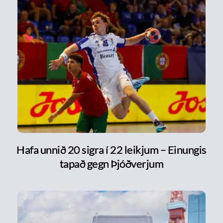
Hafa unnið 20 sigra í 22 leikjum – Einungis
tapað gegn Þjóðverjum