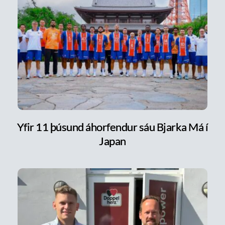
Yfir 11 þúsund áhorfendur sáu Bjarka Má í
Japan