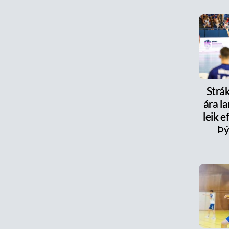
Strák
ára la
leik e
Þý