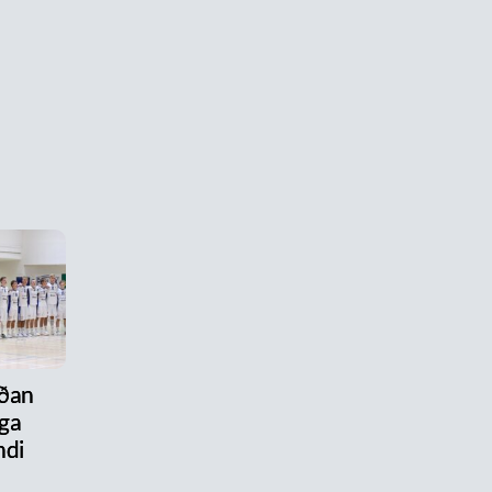
aðan
ega
ndi