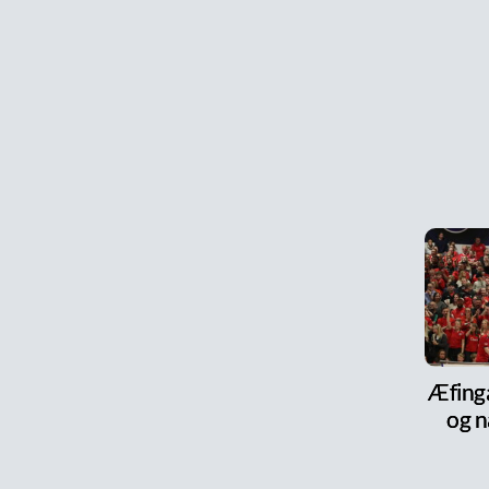
Æfinga
og n