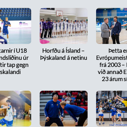
arnir í U18
Horfðu á Ísland –
Þetta e
ndsliðinu úr
Þýskaland á netinu
Evrópumeist
ftir tap gegn
frá 2003 –
skalandi
við annað E
23 árum s