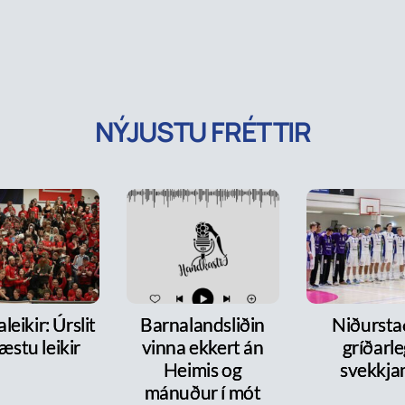
NÝJUSTU FRÉTTIR
leikir: Úrslit
Barnalandsliðin
Niðurst
æstu leikir
vinna ekkert án
gríðarl
Heimis og
svekkja
mánuður í mót