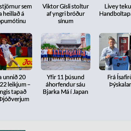
 stjörnur sem
Viktor Gísli stoltur
Livey tekur
a heillað á
af yngri bróður
Handboltap
ópumótinu
sínum
a unnið 20
Yfir 11 þúsund
Frá Ísafirð
í 22 leikjum –
áhorfendur sáu
Þýskala
ngis tapað
Bjarka Má í Japan
 Þjóðverjum