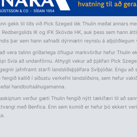
nn gekk til liðs við Pick Szeged lék Thulin meðal annars 
Redbergslids IK og IFK Skövde HK, auk þess sem hann átti
ndis þar sem hann safnaði dýrmætri reynslu á alþjóðlegum 
r að vera talinn gríðarlega öflugur markvörður hefur Thulin ek
ópi Svía að undanförnu. Athygli vekur að þjálfari Pick Szeg
gegnir jafnframt starfi landsliðsþjálfara Svíþjóðar. Engu að 
i fengið kallið í síðustu verkefni landsliðsins, sem hefur vak
eðal handboltaáhugamanna.
gaskiptum verður gæti Thulin fengið nýtt tækifæri til að san
tvangi með Benfica. Enn sem komið er hefur þó ekkert veri
a.