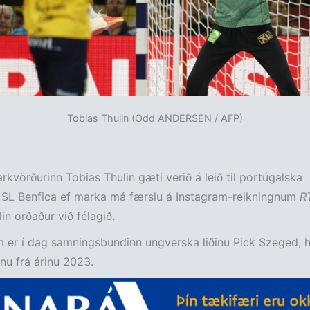
Tobias Thulin (Odd ANDERSEN / AFP)
kvörðurinn Tobias Thulin gæti verið á leið til portúgalska
s SL Benfica ef marka má færslu á Instagram-reikningnum
R
in orðaður við félagið.
m er í dag samningsbundinn ungverska liðinu Pick Szeged, he
nu frá árinu 2023.