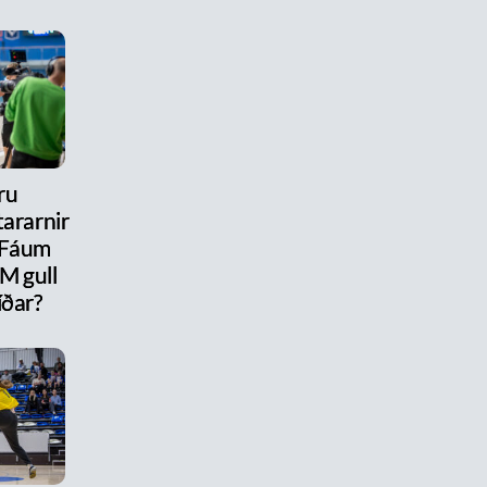
ru
ararnir
 Fáum
M gull
íðar?