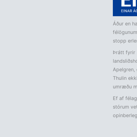
Áður en ha
félögunum 
stopp erle
Þrátt fyri
landsliðsh
Apelgren, 
Thulin ekk
umræðu m
Ef af féla
stórum vet
opinberleg