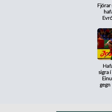
Fjórar
haf
Evr
Haf
sigra 
Einu
gegn