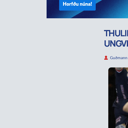
THULI
UNGV
Guðmann P