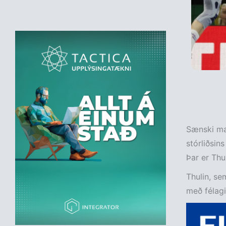
Sænski mar
stórliðsin
Þar er Thul
Thulin, se
með félagi