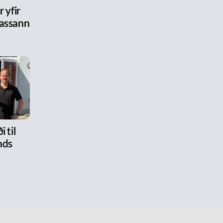
 yfir
assann
i til
nds