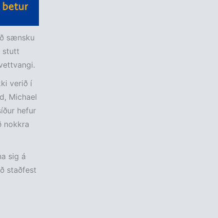
með sænsku
 stutt
vettvangi.
ki verið í
ed, Michael
síður hefur
ið nokkra
na sig á
ð staðfest