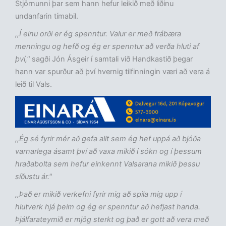
Stjörnunni þar sem hann hefur leikið með liðinu
undanfarin tímabil.
,,Í einu orði er ég spenntur. Valur er með frábæra
menningu og hefð og ég er spenntur að verða hluti af
því,"
sagði Jón Ásgeir í samtali við Handkastið þegar
hann var spurður að því hvernig tilfinningin væri að vera á
leið til Vals.
,,Ég sé fyrir mér að gefa allt sem ég hef uppá að bjóða
varnarlega ásamt því að vaxa mikið í sókn og í þessum
hraðabolta sem hefur einkennt Valsarana mikið þessu
síðustu ár."
,,Það er mikið verkefni fyrir mig að spila mig upp í
hlutverk hjá þeim og ég er spenntur að hefjast handa.
Þjálfarateymið er mjög sterkt og það er gott að vera með