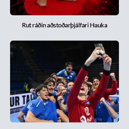
Rut ráðin aðstoðarþjálfari Hauka