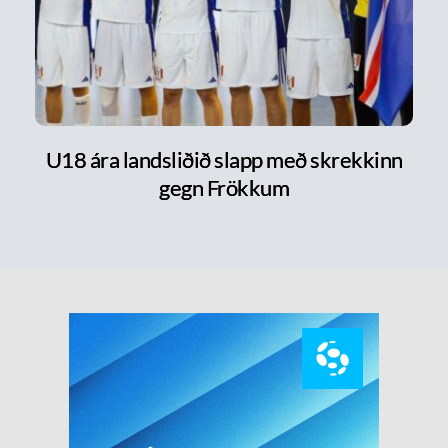
U18 ára landsliðið slapp með skrekkinn
gegn Frökkum