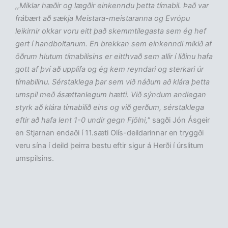
,,Miklar hæðir og lægðir einkenndu þetta tímabil. Það var
frábært að sækja Meistara-meistaranna og Evrópu
leikirnir okkar voru eitt það skemmtilegasta sem ég hef
gert í handboltanum. En brekkan sem einkenndi mikið af
öðrum hlutum tímabilisins er eitthvað sem allir í liðinu hafa
gott af því að upplifa og ég kem reyndari og sterkari úr
tímabilinu. Sérstaklega þar sem við náðum að klára þetta
umspil með ásættanlegum hætti. Við sýndum andlegan
styrk að klára tímabilið eins og við gerðum, sérstaklega
eftir að hafa lent 1-0 undir gegn Fjölni,"
sagði Jón Ásgeir
en Stjarnan endaði í 11.sæti Olís-deildarinnar en tryggði
veru sína í deild þeirra bestu eftir sigur á Herði í úrslitum
umspilsins.