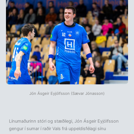
Jón Ásgeir Eyjólfsson (Sævar Jónasson)
Línumaðurinn stóri og stæðilegi, Jón Ásgeir Eyjólfsson
gengur í sumar í raðir Vals frá uppeldisfélagi sínu