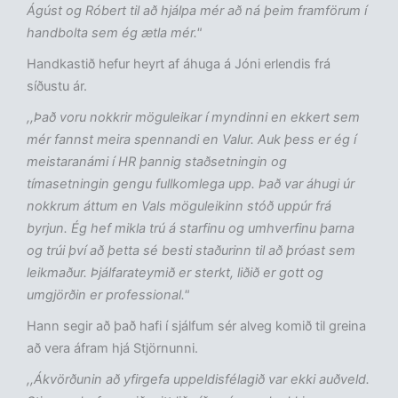
Ágúst og Róbert til að hjálpa mér að ná þeim framförum í
handbolta sem ég ætla mér."
Handkastið hefur heyrt af áhuga á Jóni erlendis frá
síðustu ár.
,,Það voru nokkrir möguleikar í myndinni en ekkert sem
mér fannst meira spennandi en Valur. Auk þess er ég í
meistaranámi í HR þannig staðsetningin og
tímasetningin gengu fullkomlega upp.
Það var áhugi úr
nokkrum áttum en Vals möguleikinn stóð uppúr frá
byrjun. Ég hef mikla trú á starfinu og umhverfinu þarna
og trúi því að þetta sé besti staðurinn til að þróast sem
leikmaður. Þjálfarateymið er sterkt, liðið er gott og
umgjörðin er professional."
Hann segir að það hafi í sjálfum sér alveg komið til greina
að vera áfram hjá Stjörnunni.
,,Ákvörðunin að yfirgefa uppeldisfélagið var ekki auðveld.