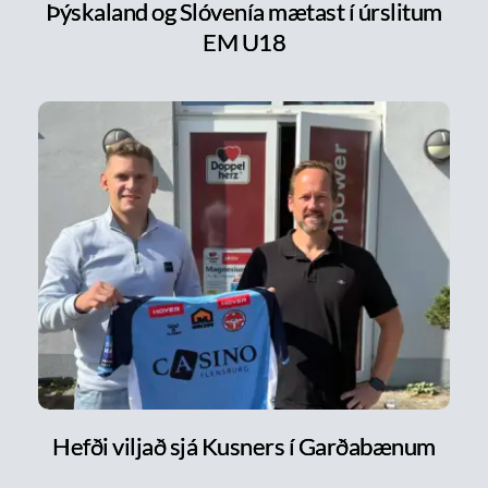
Þýskaland og Slóvenía mætast í úrslitum
EM U18
Hefði viljað sjá Kusners í Garðabænum