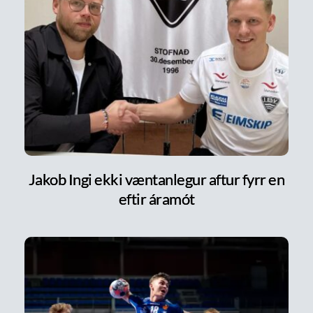
Jakob Ingi ekki væntanlegur aftur fyrr en
eftir áramót