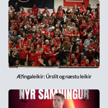
Æfingaleikir: Úrslit og næstu leikir