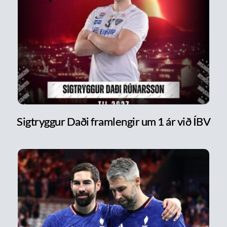
Sigtryggur Daði framlengir um 1 ár við ÍBV