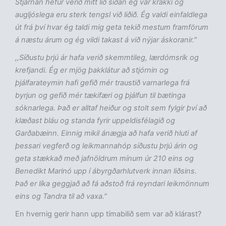
Stjarnan hefur verið mitt lið síðan ég var krakki og
augljóslega eru sterk tengsl við liðið. Ég valdi einfaldlega
út frá því hvar ég taldi mig geta tekið mestum framförum
á næstu árum og ég vildi takast á við nýjar áskoranir."
,,Síðustu þrjú ár hafa verið skemmtileg, lærdómsrík og
krefjandi. Ég er mjög þakklátur að stjórnin og
þjálfarateymin hafi gefið mér traustið varnarlega frá
byrjun og gefið mér tækifæri og þjálfun til bætinga
sóknarlega. Það er alltaf heiður og stolt sem fylgir því að
klæðast bláu og standa fyrir uppeldisfélagið og
Garðabæinn. Einnig mikil ánægja að hafa verið hluti af
þessari vegferð og leikmannahóp síðustu þrjú árin og
geta stækkað með jafnöldrum mínum úr 210 eins og
Benedikt Marinó upp í ábyrgðarhlutverk innan liðsins.
Það er líka geggjað að fá aðstoð frá reyndari leikmönnum
eins og Tandra til að vaxa."
En hvernig gerir hann upp tímabilið sem var að klárast?