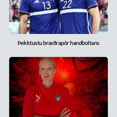
Þekktustu bræðrapör handboltans