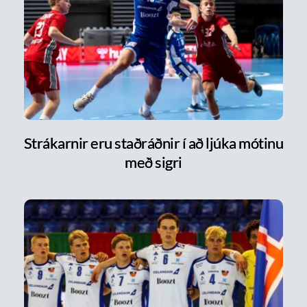
Strákarnir eru staðráðnir í að ljúka mótinu
með sigri