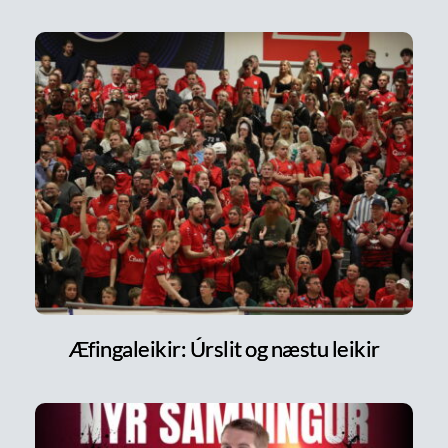
Æfingaleikir: Úrslit og næstu leikir