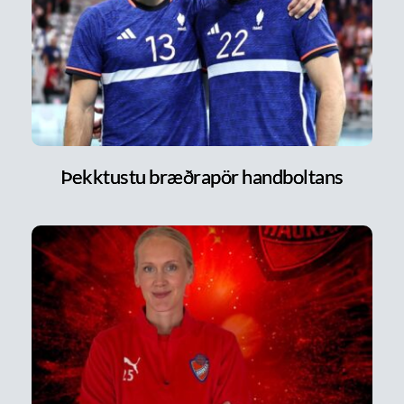
Þekktustu bræðrapör handboltans