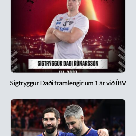
Sigtryggur Daði framlengir um 1 ár við ÍBV