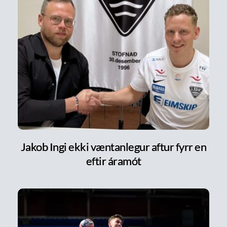
Jakob Ingi ekki væntanlegur aftur fyrr en
eftir áramót