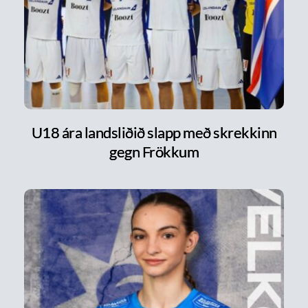
U18 ára landsliðið slapp með skrekkinn
gegn Frökkum