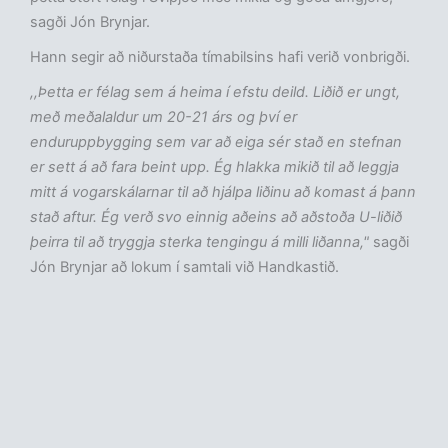
sagði Jón Brynjar.
Hann segir að niðurstaða tímabilsins hafi verið vonbrigði.
,,Þetta er félag sem á heima í efstu deild. Liðið er ungt,
með meðalaldur um 20-21 árs og því er
enduruppbygging sem var að eiga sér stað en stefnan
er sett á að fara beint upp. Ég hlakka mikið til að leggja
mitt á vogarskálarnar til að hjálpa liðinu að komast á þann
stað aftur. Ég verð svo einnig aðeins að aðstoða U-liðið
þeirra til að tryggja sterka tengingu á milli liðanna,"
sagði
Jón Brynjar að lokum í samtali við Handkastið.