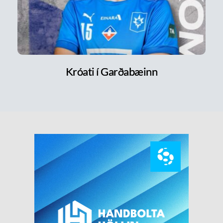
Króati í Garðabæinn