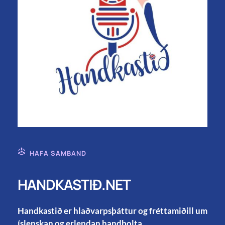
HAFA SAMBAND
HANDKASTIÐ.NET
Handkastið er hlaðvarpsþáttur og fréttamiðill um
íslenskan og erlendan handbolta.