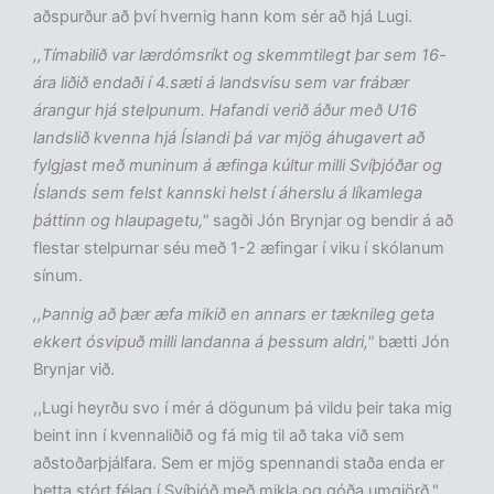
aðspurður að því hvernig hann kom sér að hjá Lugi.
,,Tímabilið var lærdómsríkt og skemmtilegt þar sem 16-
ára liðið endaði í 4.sæti á landsvísu sem var frábær
árangur hjá stelpunum. Hafandi verið áður með U16
landslið kvenna hjá Íslandi þá var mjög áhugavert að
fylgjast með muninum á æfinga kúltur milli Svíþjóðar og
Íslands sem felst kannski helst í áherslu á líkamlega
þáttinn og hlaupagetu,"
sagði Jón Brynjar og bendir á að
flestar stelpurnar séu með 1-2 æfingar í viku í skólanum
sínum.
,,Þannig að þær æfa mikið en annars er tæknileg geta
ekkert ósvipuð milli landanna á þessum aldri,"
bætti Jón
Brynjar við.
,,Lugi heyrðu svo í mér á dögunum þá vildu þeir taka mig
beint inn í kvennaliðið og fá mig til að taka við sem
aðstoðarþjálfara. Sem er mjög spennandi staða enda er
þetta stórt félag í Svíþjóð með mikla og góða umgjörð,"