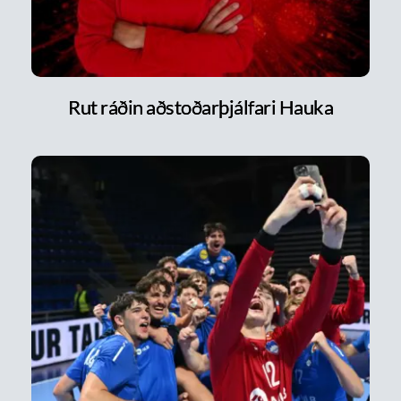
Rut ráðin aðstoðarþjálfari Hauka