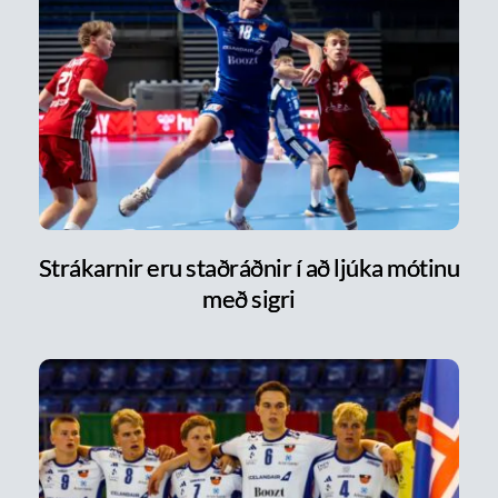
Strákarnir eru staðráðnir í að ljúka mótinu
með sigri