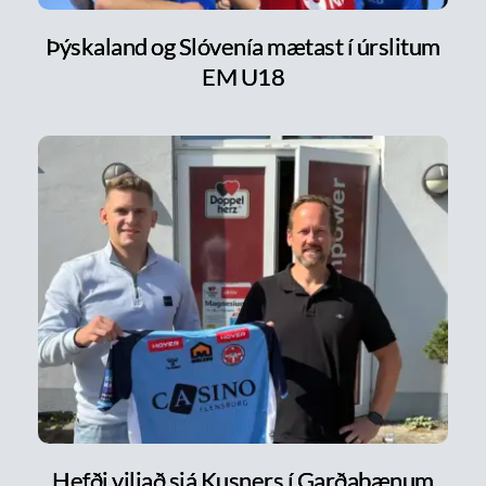
Þýskaland og Slóvenía mætast í úrslitum
EM U18
Hefði viljað sjá Kusners í Garðabænum