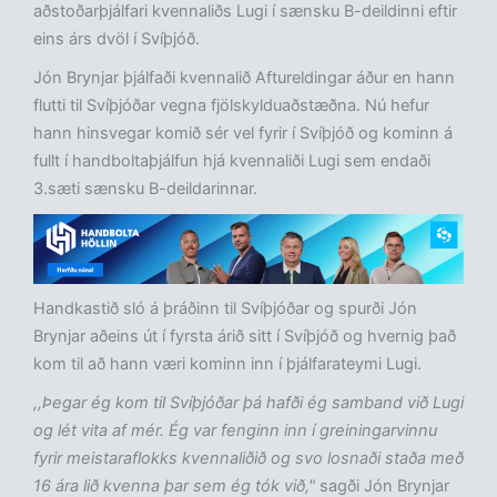
aðstoðarþjálfari kvennaliðs Lugi í sænsku B-deildinni eftir
eins árs dvöl í Svíþjóð.
Jón Brynjar þjálfaði kvennalið Aftureldingar áður en hann
flutti til Svíþjóðar vegna fjölskylduaðstæðna. Nú hefur
hann hinsvegar komið sér vel fyrir í Svíþjóð og kominn á
fullt í handboltaþjálfun hjá kvennaliði Lugi sem endaði
3.sæti sænsku B-deildarinnar.
Handkastið sló á þráðinn til Svíþjóðar og spurði Jón
Brynjar aðeins út í fyrsta árið sitt í Svíþjóð og hvernig það
kom til að hann væri kominn inn í þjálfarateymi Lugi.
,,Þegar ég kom til Svíþjóðar þá hafði ég samband við Lugi
og lét vita af mér. Ég var fenginn inn í greiningarvinnu
fyrir meistaraflokks kvennaliðið og svo losnaði staða með
16 ára lið kvenna þar sem ég tók við,"
sagði Jón Brynjar