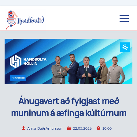
Áhugavert að fylgjast með
muninum á æfinga kúltúrnum
Arnar Daði Arnarsson
22.05.2026
10:00