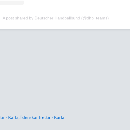
A post shared by Deutscher Handballbund (@dhb_teams)
tir - Karla
,
Íslenskar fréttir - Karla