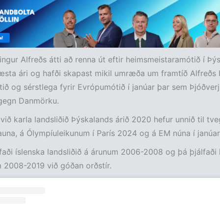
ingur Alfreðs átti að renna út eftir heimsmeistaramótið í Þýs
æsta ári og hafði skapast mikil umræða um framtíð Alfreðs 
ð og sérstlega fyrir Evrópumótið í janúar þar sem Þjóðver
m gegn Danmörku.
 við karla landsliðið Þýskalands árið 2020 hefur unnið til tv
launa, á Ólympíuleikunum í París 2024 og á EM núna í janúar
lfaði íslenska landsliðið á árunum 2006-2008 og þá þjálfaði 
 2008-2019 við góðan orðstír.