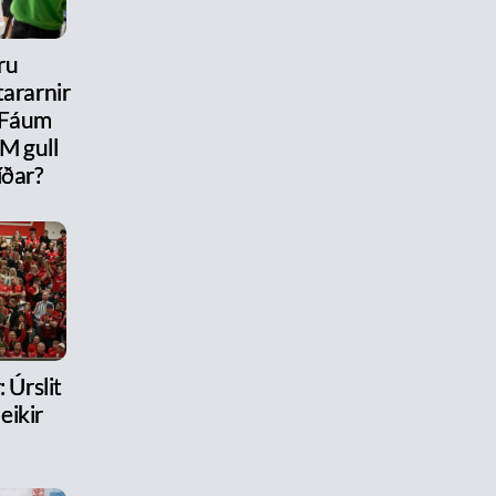
ru
ararnir
 Fáum
M gull
íðar?
 Úrslit
eikir