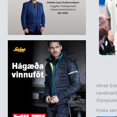
Alfreð Gís
handknattl
Ólympíule
Þýska samb