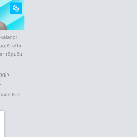
kalandi í
bæði eftir
jar töpuðu
eggja
.
hann Kiel