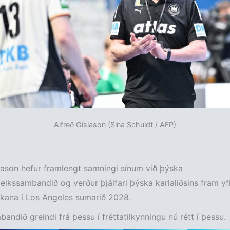
Alfreð Gíslason (Sina Schuldt / AFP)
lason hefur framlengt samningi sínum við þýska
eikssambandið og verður þjálfari þýska karlaliðsins fram yfi
ikana í Los Angeles sumarið 2028.
andið greindi frá þessu í fréttatilkynningu nú rétt í þessu.