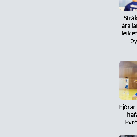
Strák
ára la
leik e
Þý
Fjórar
haf
Evr