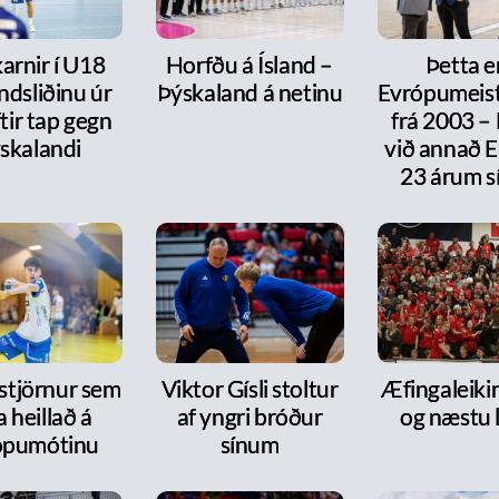
arnir í U18
Horfðu á Ísland –
Þetta e
ndsliðinu úr
Þýskaland á netinu
Evrópumeist
ftir tap gegn
frá 2003 –
skalandi
við annað E
23 árum s
 stjörnur sem
Viktor Gísli stoltur
Æfingaleikir:
a heillað á
af yngri bróður
og næstu l
ópumótinu
sínum