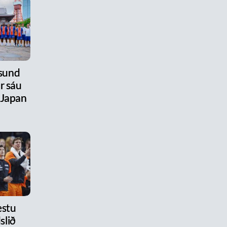
úsund
r sáu
 Japan
estu
slið