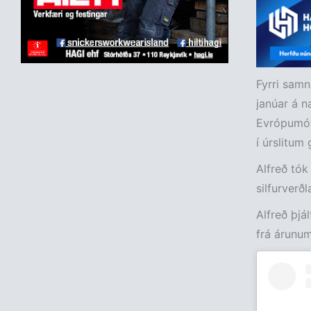
Fyrri samn
janúar á n
Evrópumóti
í úrslitu
Alfreð tók
silfurverð
Alfreð þjá
frá árunum