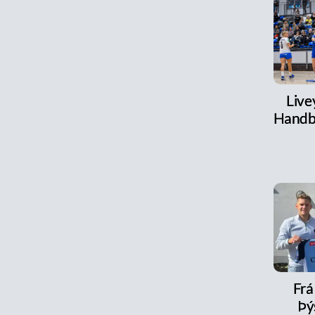
Live
Handb
Frá 
Þý