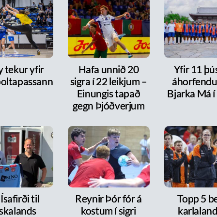
y tekur yfir
Hafa unnið 20
Yfir 11 þ
oltapassann
sigra í 22 leikjum –
áhorfendu
Einungis tapað
Bjarka Má í
gegn Þjóðverjum
Ísafirði til
Reynir Þór fór á
Topp 5 b
skalands
kostum í sigri
karlaland