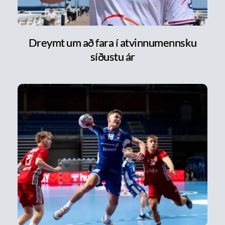
Dreymt um að fara í atvinnumennsku
síðustu ár