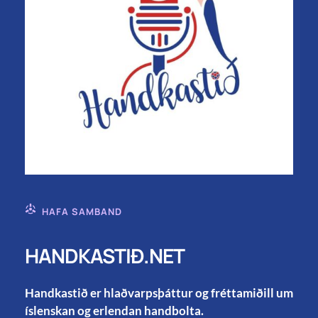
HAFA SAMBAND
HANDKASTIÐ.NET
Handkastið er hlaðvarpsþáttur og fréttamiðill um
íslenskan og erlendan handbolta.