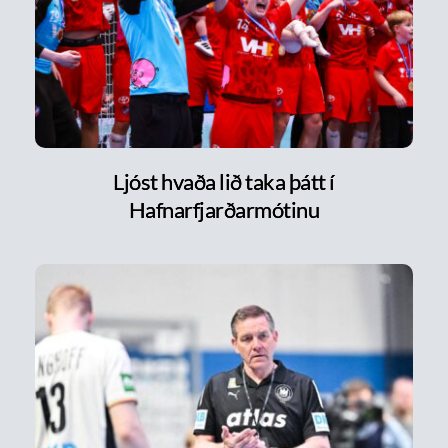
Ljóst hvaða lið taka þátt í
Hafnarfjarðarmótinu