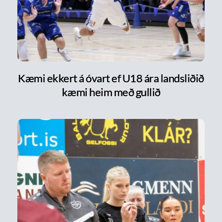
Kæmi ekkert á óvart ef U18 ára landsliðið
kæmi heim með gullið