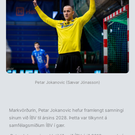
Petar Jokanovic (Sævar Jónasson)
Markvörðurin, Petar Jokanovic hefur framlengt samningi
sínum við ÍBV til ársins 2028. Þetta var tilkynnt á
samfélagsmiðlum ÍBV í gær.