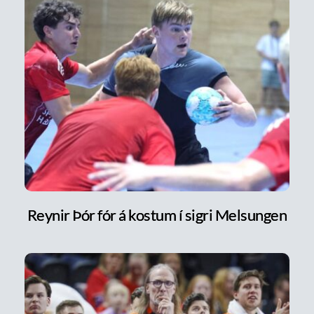
Reynir Þór fór á kostum í sigri Melsungen