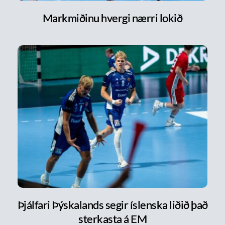
Markmiðinu hvergi nærri lokið
Þjálfari Þýskalands segir íslenska liðið það
sterkasta á EM