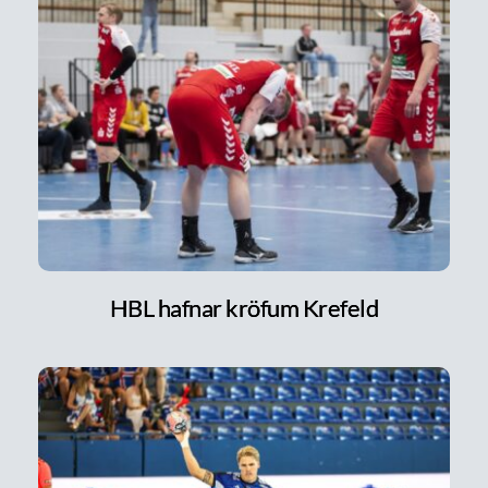
HBL hafnar kröfum Krefeld