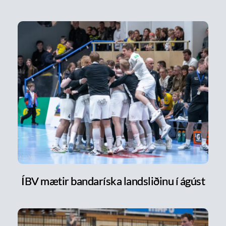
ÍBV mætir bandaríska landsliðinu í ágúst