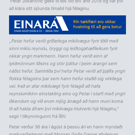
Petar Jokanovic gekk til liðs við ÍBV árið 2019 og var því
að klára sitt sjöunda tímabil hjá félaginu.
,,Petar hefur verið gríðarlega mikilvægur fyrir liðið með
sinni miklu reynslu, öryggi og leiðtogahæfileikum fyrir
okkar yngri markmenn. Hann hefur verið einn af
lykilmönnum liðsins og stór þáttur í þeim árangri sem
náðst hefur. Samhliða því hefur Petar verið að þjálfa yngri
flokka félagsins þar sem hann hefur staðið sig virkilega
vel. Það er afar mikilvægt fyrir félagið að hafa
reynslumikinn einstakling eins og Petar í starfi með yngri
iðkendum og við erum mjög ánægð að hann muni koma
til að halda áfram því mikilvæga hlutverki hjá félaginu,"
segir í tilkynningunni frá ÍBV.
Petar verður 36 ára í ágúst á þessu ári en hann myndaði
markvarðarteymi með Morgan Goða Garner efnilegum