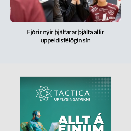
Fjórir nýir þjálfarar þjálfa allir
uppeldisfélögin sín