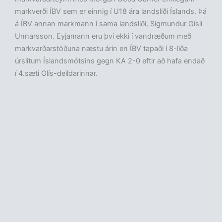
markverði ÍBV sem er einnig í U18 ára landsliði Íslands. Þá
á ÍBV annan markmann í sama landsliði, Sigmundur Gísli
Unnarsson. Eyjamann eru því ekki í vandræðum með
markvarðarstöðuna næstu árin en ÍBV tapaði í 8-liða
úrslitum Íslandsmótsins gegn KA 2-0 eftir að hafa endað
í 4.sæti Olís-deildarinnar.