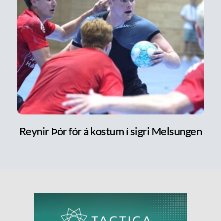
Reynir Þór fór á kostum í sigri Melsungen