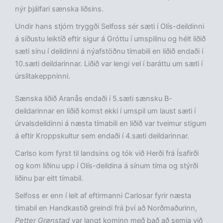
nýr þjálfari sænska liðsins.
Undir hans stjórn tryggði Selfoss sér sæti í Olís-deildinni
á síðustu leiktíð eftir sigur á Gróttu í umspilinu og hélt liðið
sæti sínu í deildinni á nýafstöðnu tímabili en liðið endaði í
10.sæti deildarinnar. Liðið var lengi vel í baráttu um sæti í
úrslitakeppninni.
Sænska liðið Aranås endaði í 5.sæti sænsku B-
deildarinnar en liðið komst ekki í umspil um laust sæti í
úrvalsdeildinni á næsta tímabili en liðið var tveimur stigum
á eftir Kroppskultur sem endaði í 4.sæti deildarinnar.
Carlso kom fyrst til landsins og tók við Herði frá Ísafirði
og kom liðinu upp í Olís-deildina á sínum tíma og stýrði
liðinu þar eitt tímabil.
Selfoss er enn í leit af eftirmanni Carlosar fyrir næsta
tímabil en Handkastið greindi frá því að Norðmaðurinn,
Petter Grønstad
var langt kominn með það að semja við