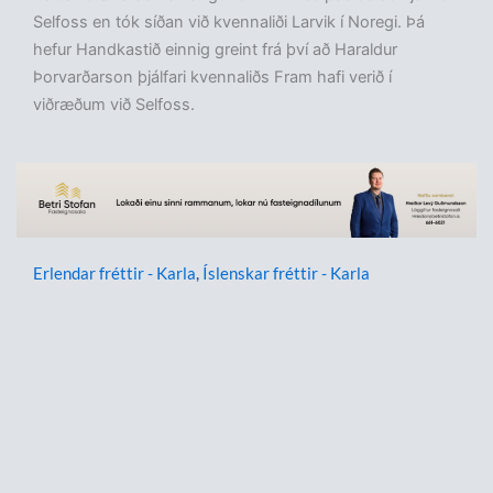
Selfoss en tók síðan við kvennaliði Larvik í Noregi. Þá
hefur Handkastið einnig greint frá því að Haraldur
Þorvarðarson þjálfari kvennaliðs Fram hafi verið í
viðræðum við Selfoss.
Erlendar fréttir - Karla
,
Íslenskar fréttir - Karla