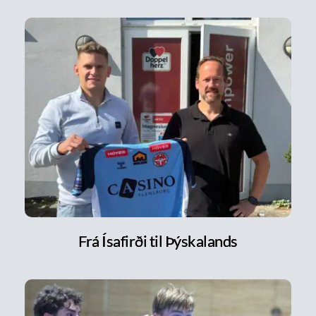
Frá Ísafirði til Þýskalands