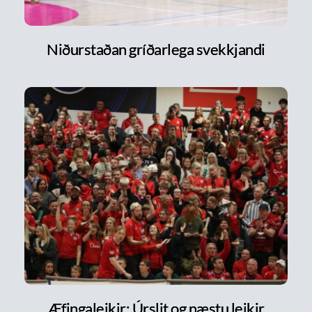
Niðurstaðan gríðarlega svekkjandi
Æfingaleikir: Úrslit og næstu leikir