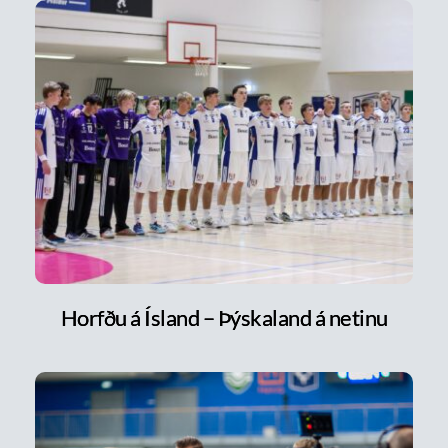
Horfðu á Ísland – Þýskaland á netinu