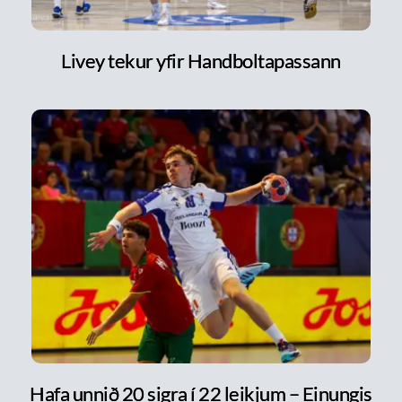
Livey tekur yfir Handboltapassann
Hafa unnið 20 sigra í 22 leikjum – Einungis