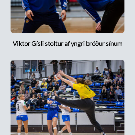
Viktor Gísli stoltur af yngri bróður sínum