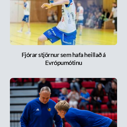
Fjórar stjörnur sem hafa heillað á
Evrópumótinu