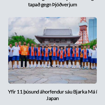
tapað gegn Þjóðverjum
Yfir 11 þúsund áhorfendur sáu Bjarka Má í
Japan