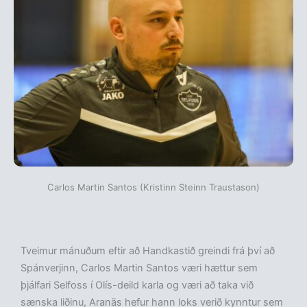
Carlos Martin Santos (Kristinn Steinn Traustason)
Tveimur mánuðum eftir að Handkastið greindi frá því að
Spánverjinn, Carlos Martin Santos væri hættur sem
þjálfari Selfoss í Olís-deild karla og væri að taka við
sænska liðinu, Aranäs hefur hann loks verið kynntur sem