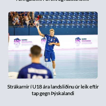
Strákarnir í U18 ára landsliðinu úr leik eftir
tap gegn Þýskalandi