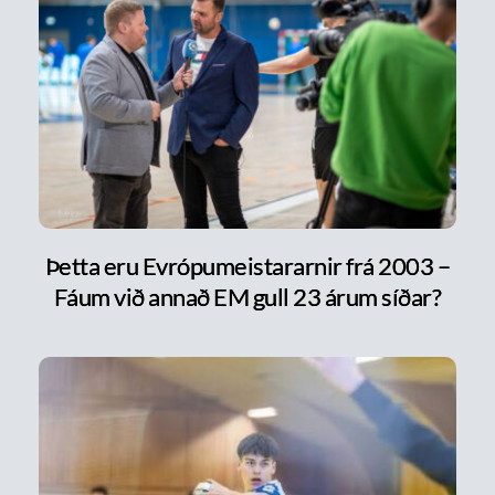
Þetta eru Evrópumeistararnir frá 2003 –
Fáum við annað EM gull 23 árum síðar?