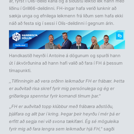
ár, fyrst í Olís-deild karla og á síðustu leiktíð lék hann með
liðinu í Grill66-deildinni. FH-ingar hafa verið lunknir að
sækja unga og efnilega leikmenn frá liðum sem hafa ekki
náð að festa sig í sessi í Olís-deildinni í gegnum árin.
Handkastið heyrði í Antoine á dögunum og spurði hann
út í ákvörðunina að hann hafi valið að fara í FH á þessum
tímapunkti.
,,Tilfinningin að vera orðinn leikmaður FH er frábær. Þetta
er auðvitað risa skref fyrir mig persónulega og ég er
gríðarlega spenntur fyrir komandi tímum þar."
,
,FH er auðvitað topp klúbbur með frábæra aðstöðu,
þjálfara og allt þar í kring. Þegar þeir heyrðu í mér þá er
erfitt að segja nei við svona tækifæri. Ég sé möguleika
fyrir mig að fara lengra sem leikmaður hjá FH,"
sagði