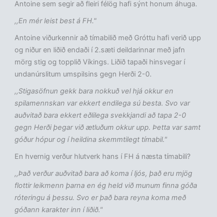
Antoine sem segir að fleiri félög hafi sýnt honum áhuga.
,,En mér leist best á FH."
Antoine viðurkennir að tímabilið með Gróttu hafi verið upp
og niður en liðið endaði í 2.sæti deildarinnar með jafn
mörg stig og topplið Víkings. Liðið tapaði hinsvegar í
undanúrslitum umspilsins gegn Herði 2-0.
,,Stigasöfnun gekk bara nokkuð vel hjá okkur en
spilamennskan var ekkert endilega sú besta. Svo var
auðvitað bara ekkert eðlilega svekkjandi að tapa 2-0
gegn Herði þegar við ætluðum okkur upp. Þetta var samt
góður hópur og í heildina skemmtilegt tímabil."
En hvernig verður hlutverk hans í FH á næsta tímabili?
,,Það verður auðvitað bara að koma í ljós, það eru mjög
flottir leikmenn þarna en ég held við munum finna góða
róteringu á þessu. Svo er það bara reyna koma með
góðann karakter inn í liðið."