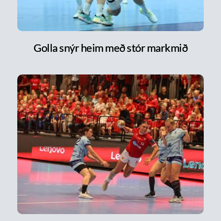
Golla snýr heim með stór markmið