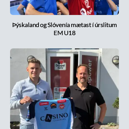
Þýskaland og Slóvenía mætast í úrslitum
EM U18