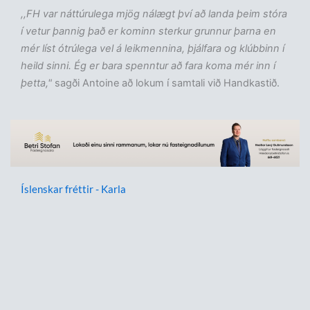
,,FH var náttúrulega mjög nálægt því að landa þeim stóra
í vetur þannig það er kominn sterkur grunnur þarna en
mér líst ótrúlega vel á leikmennina, þjálfara og klúbbinn í
heild sinni. Ég er bara spenntur að fara koma mér inn í
þetta,"
sagði Antoine að lokum í samtali við Handkastið.
Íslenskar fréttir - Karla