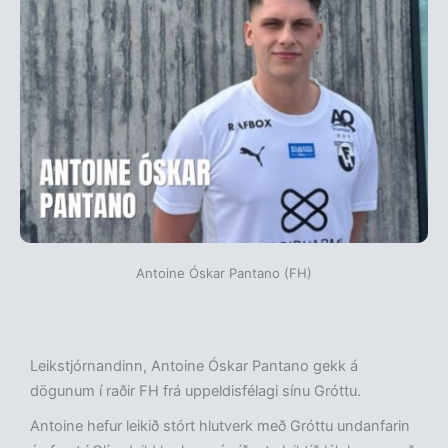
Antoine Óskar Pantano (FH)
Leikstjórnandinn, Antoine Óskar Pantano gekk á
dögunum í raðir FH frá uppeldisfélagi sínu Gróttu.
Antoine hefur leikið stórt hlutverk með Gróttu undanfarin