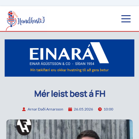
Mér leist best á FH
Arnar Daði Arnarsson
26.05.2026
10:00