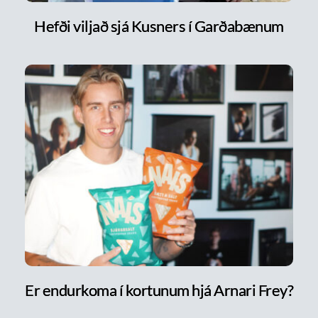
Hefði viljað sjá Kusners í Garðabænum
Er endurkoma í kortunum hjá Arnari Frey?