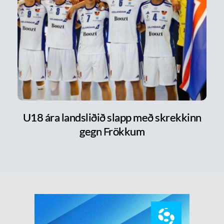
U18 ára landsliðið slapp með skrekkinn
gegn Frökkum