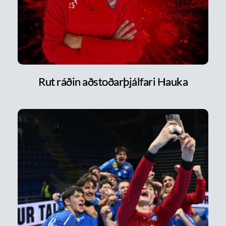
Rut ráðin aðstoðarþjálfari Hauka