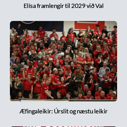
Elísa framlengir til 2029 við Val
Æfingaleikir: Úrslit og næstu leikir