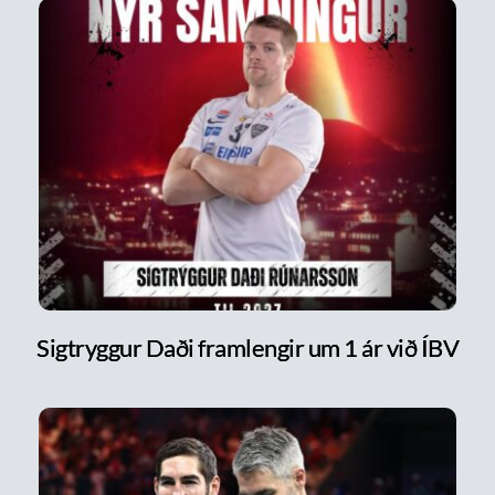
Sigtryggur Daði framlengir um 1 ár við ÍBV