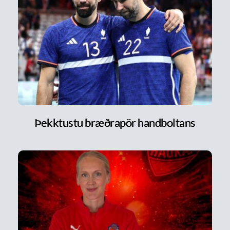
Þekktustu bræðrapör handboltans