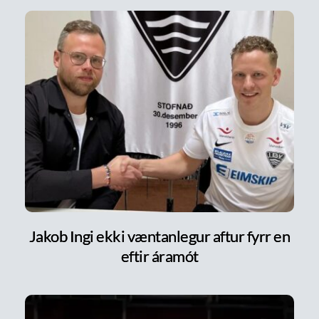
Jakob Ingi ekki væntanlegur aftur fyrr en
eftir áramót