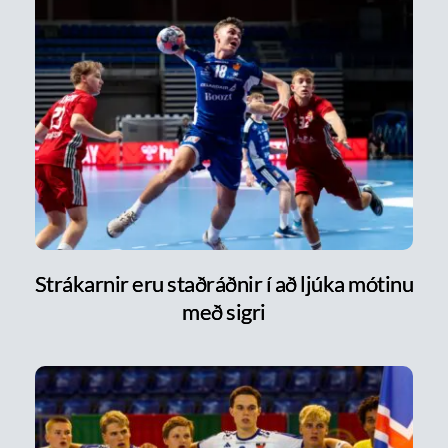
Strákarnir eru staðráðnir í að ljúka mótinu
með sigri