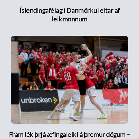
Íslendingafélag í Danmörku leitar af
leikmönnum
Fram lék þrjá æfingaleiki á þremur dögum –