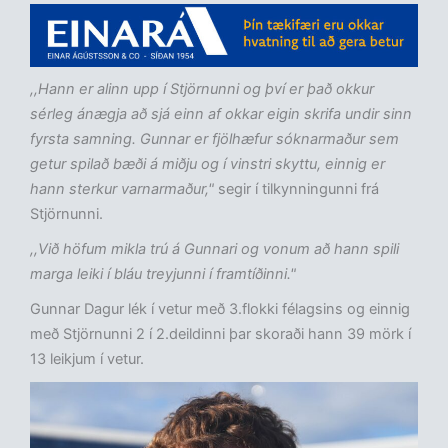
,,Hann er alinn upp í Stjörnunni og því er það okkur
sérleg ánægja að sjá einn af okkar eigin skrifa undir sinn
fyrsta samning. Gunnar er fjölhæfur sóknarmaður sem
getur spilað bæði á miðju og í vinstri skyttu, einnig er
hann sterkur varnarmaður,"
segir í tilkynningunni frá
Stjörnunni.
,,Við höfum mikla trú á Gunnari og vonum að hann spili
marga leiki í bláu treyjunni í framtíðinni."
Gunnar Dagur lék í vetur með 3.flokki félagsins og einnig
með Stjörnunni 2 í 2.deildinni þar skoraði hann 39 mörk í
13 leikjum í vetur.