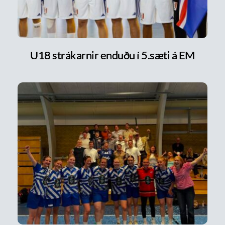
U18 strákarnir enduðu í 5.sæti á EM