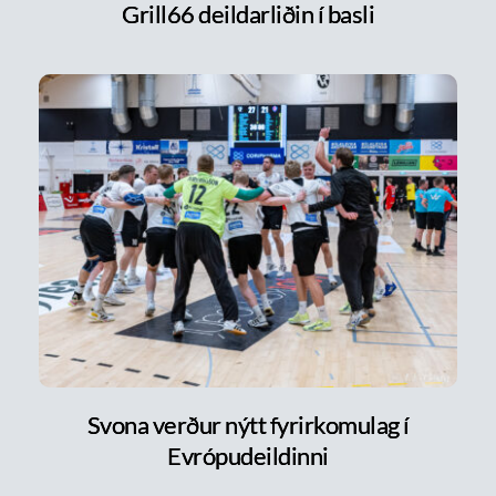
Grill66 deildarliðin í basli
Svona verður nýtt fyrirkomulag í
Evrópudeildinni