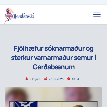
Fjölhæfur sóknarmaður og
sterkur varnarmaður semur í
Garðabænum
Ritstjórn
27.05.2026
13:04