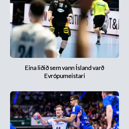
Eina liðið sem vann Ísland varð
Evrópumeistari