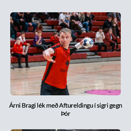
Árni Bragi lék með Aftureldingu í sigri gegn
Þór