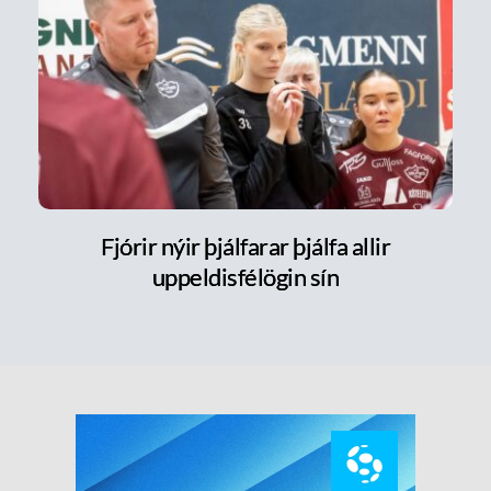
Fjórir nýir þjálfarar þjálfa allir
uppeldisfélögin sín