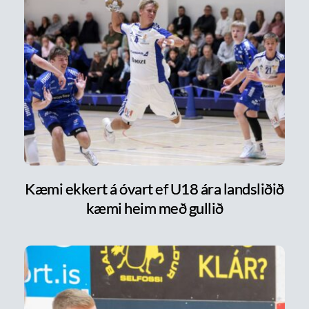
Kæmi ekkert á óvart ef U18 ára landsliðið
kæmi heim með gullið