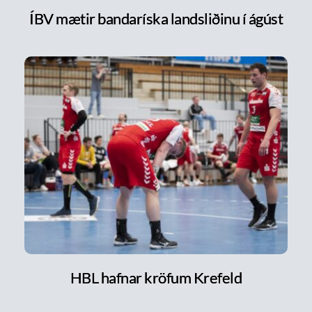
ÍBV mætir bandaríska landsliðinu í ágúst
HBL hafnar kröfum Krefeld