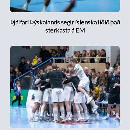
Þjálfari Þýskalands segir íslenska liðið það
sterkasta á EM