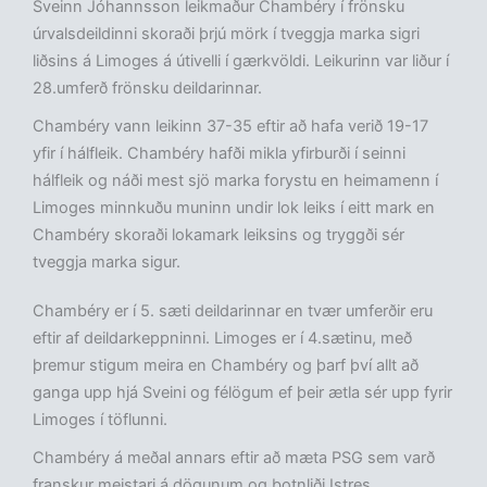
Sveinn Jóhannsson leikmaður Chambéry í frönsku
úrvalsdeildinni skoraði þrjú mörk í tveggja marka sigri
liðsins á Limoges á útivelli í gærkvöldi. Leikurinn var liður í
28.umferð frönsku deildarinnar.
Chambéry vann leikinn 37-35 eftir að hafa verið 19-17
yfir í hálfleik. Chambéry hafði mikla yfirburði í seinni
hálfleik og náði mest sjö marka forystu en heimamenn í
Limoges minnkuðu muninn undir lok leiks í eitt mark en
Chambéry skoraði lokamark leiksins og tryggði sér
tveggja marka sigur.
Chambéry er í 5. sæti deildarinnar en tvær umferðir eru
eftir af deildarkeppninni. Limoges er í 4.sætinu, með
þremur stigum meira en Chambéry og þarf því allt að
ganga upp hjá Sveini og félögum ef þeir ætla sér upp fyrir
Limoges í töflunni.
Chambéry á meðal annars eftir að mæta PSG sem varð
franskur meistari á dögunum og botnliði Istres.