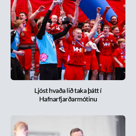
Ljóst hvaða lið taka þátt í
Hafnarfjarðarmótinu