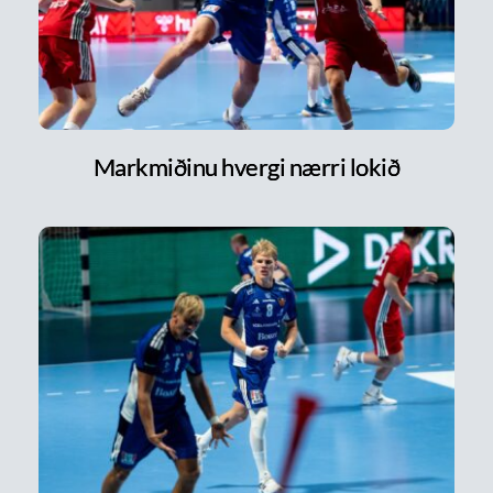
Markmiðinu hvergi nærri lokið