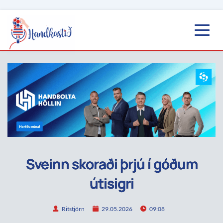
Sveinn skoraði þrjú í góðum
útisigri
Ritstjórn
29.05.2026
09:08