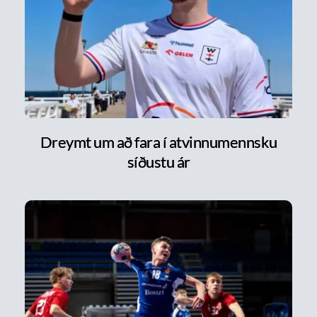
Dreymt um að fara í atvinnumennsku
síðustu ár