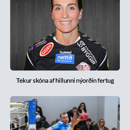
Tekur skóna af hillunni nýorðin fertug