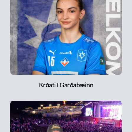
Króati í Garðabæinn