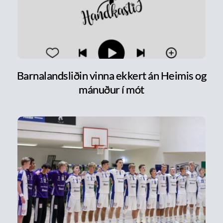
Barnalandsliðin vinna ekkert án Heimis og
mánuður í mót