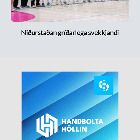
Niðurstaðan gríðarlega svekkjandi