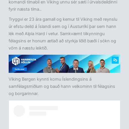
komandi tímabil en Viking unnu sér sæti í úrvalsdeildinni
fyrir næsta tíma..
Tryggvi er 23 ára gamall og kemur til Viking með reynslu
úr efstu deild á Íslandi sem og í Austurríki þar sem hann
lék með Alpla Hard í vetur. Samkvæmt tilkynningu
félagsins er honum ætlað að styrkja liðið bæði í sókn og
vörn á næstu leiktíð.
Viking Bergen kynnti komu Íslendingsins á
samfélagsmiðlum og bauð hann velkominn til félagsins
og borgarinnar.