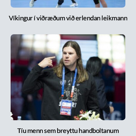
Víkingur í viðræðum við erlendan leikmann
Tíu menn sem breyttu handboltanum