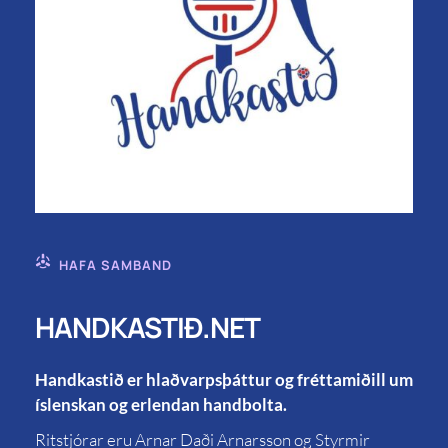
HAFA SAMBAND
HANDKASTIÐ.NET
Handkastið er hlaðvarpsþáttur og fréttamiðill um
íslenskan og erlendan handbolta.
Ritstjórar eru Arnar Daði Arnarsson og Styrmir