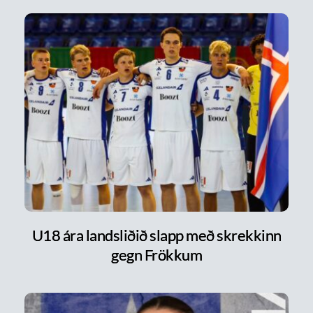
U18 ára landsliðið slapp með skrekkinn
gegn Frökkum