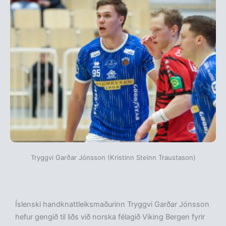
Tryggvi Garðar Jónsson (Kristinn Steinn Traustason)
Íslenski handknattleiksmaðurinn Tryggvi Garðar Jónsson
hefur gengið til liðs við norska félagið Viking Bergen fyrir