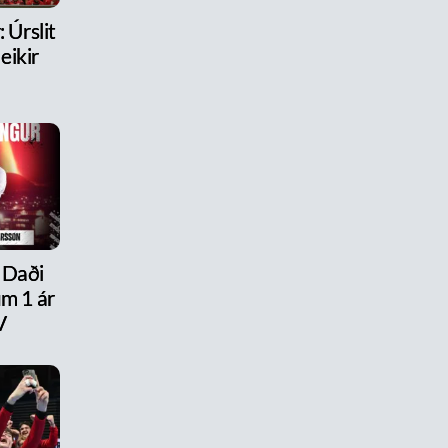
 Úrslit
eikir
 Daði
um 1 ár
V