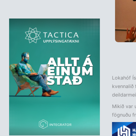
Lokahóf Ís
kvennalið 
deildarmei
Mikið var 
fögnuðu fr