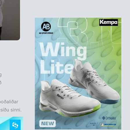
g
ð
boðaliðar
íðu sinni.