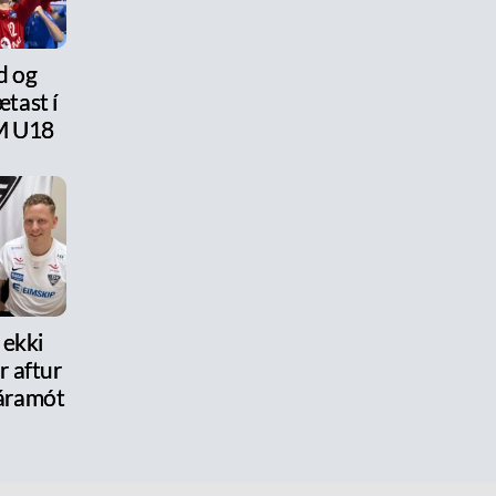
d og
tast í
M U18
 ekki
 aftur
r áramót