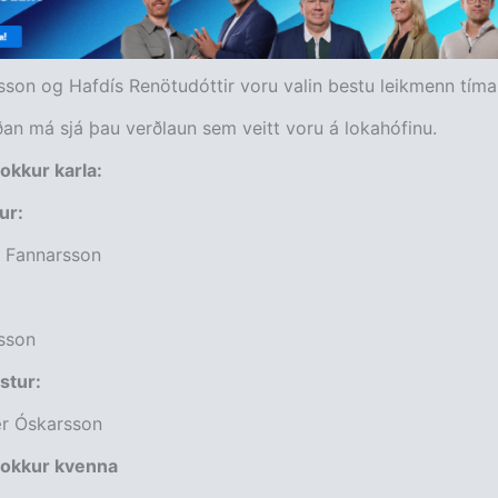
sson og Hafdís Renötudóttir voru valin bestu leikmenn tímab
an má sjá þau verðlaun sem veitt voru á lokahófinu.
okkur karla:
ur:
 Fannarsson
sson
stur:
r Óskarsson
lokkur kvenna