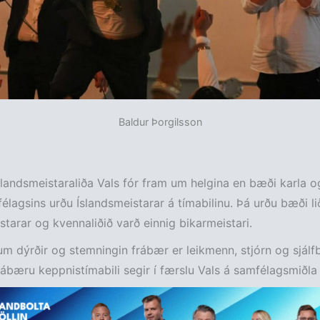
Baldur Þorgilsson
landsmeistaraliða Vals fór fram um helgina en bæði karla o
félagsins urðu Íslandsmeistarar á tímabilinu. Þá urðu bæði li
starar og kvennaliðið varð einnig bikarmeistari.
um dýrðir og stemningin frábær er leikmenn, stjórn og sjálf
ábæru keppnistímabili segir í færslu Vals á samfélagsmiðla s