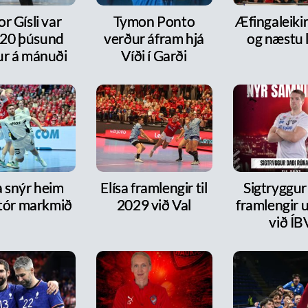
or Gísli var
Tymon Ponto
Æfingaleikir:
20 þúsund
verður áfram hjá
og næstu l
ur á mánuði
Víði í Garði
a snýr heim
Elísa framlengir til
Sigtryggur
tór markmið
2029 við Val
framlengir 
við ÍB