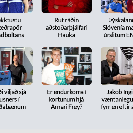
kktustu
Rut ráðin
Þýskalan
æðrapör
aðstoðarþjálfari
Slóvenía mæ
dboltans
Hauka
úrslitum E
i viljað sjá
Er endurkoma í
Jakob Ingi
usners í
kortunum hjá
væntanlegur
rðabænum
Arnari Frey?
fyrr en efti