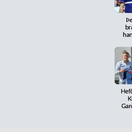
Þe
br
han
Hefð
K
Ga