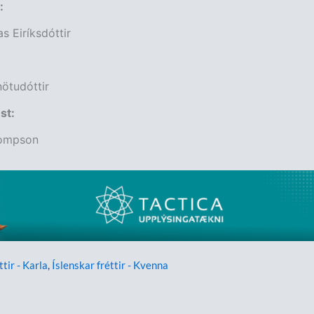
:
s Eiríksdóttir
ötudóttir
st:
hompson
ttir - Karla
,
Íslenskar fréttir - Kvenna