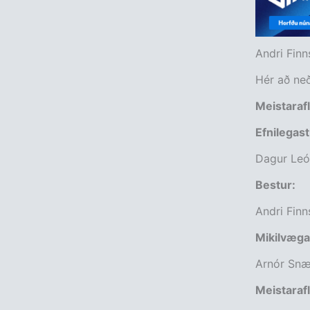
Andri Finn
Hér að neð
Meistarafl
Efnilegast
Dagur Leó
Bestur:
Andri Finn
Mikilvæga
Arnór Snæ
Meistaraf