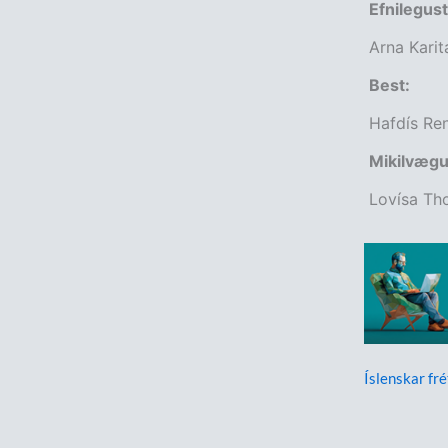
Efnilegust
Arna Karita
Best:
Hafdís Ren
Mikilvægu
Lovísa T
Íslenskar fré