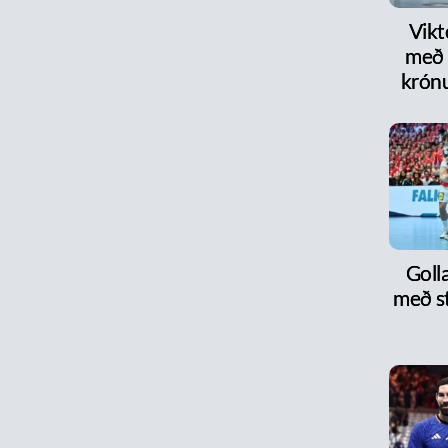
Vikt
með 
krón
Goll
með s