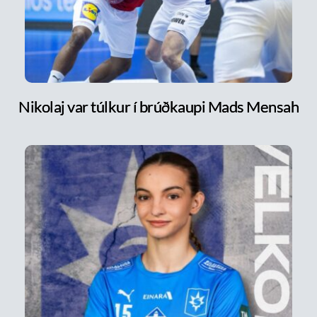
Nikolaj var túlkur í brúðkaupi Mads Mensah