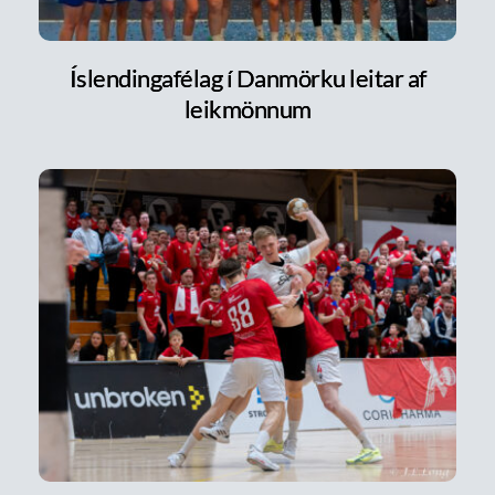
Íslendingafélag í Danmörku leitar af
leikmönnum