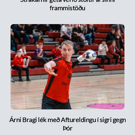
frammistöðu
Árni Bragi lék með Aftureldingu í sigri gegn
Þór