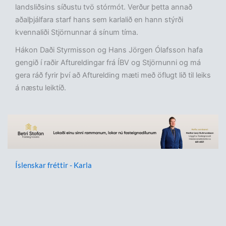
landsliðsins síðustu tvö stórmót. Verður þetta annað
aðalþjálfara starf hans sem karlalið en hann stýrði
kvennaliði Stjörnunnar á sínum tíma.
Hákon Daði Styrmisson og Hans Jörgen Ólafsson hafa
gengið í raðir Aftureldingar frá ÍBV og Stjörnunni og má
gera ráð fyrir því að Afturelding mæti með öflugt lið til leiks
á næstu leiktíð.
Íslenskar fréttir - Karla