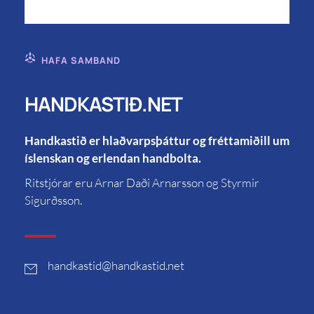
HAFA SAMBAND
HANDKASTIÐ.NET
Handkastið er hlaðvarpsþáttur og fréttamiðill um
íslenskan og erlendan handbolta.
Ritstjórar eru Arnar Daði Arnarsson og Styrmir
Sigurðsson.
handkastid
@handkastid.net