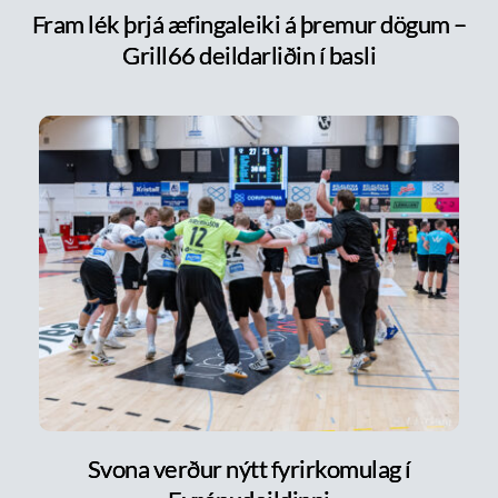
Fram lék þrjá æfingaleiki á þremur dögum –
Grill66 deildarliðin í basli
Svona verður nýtt fyrirkomulag í