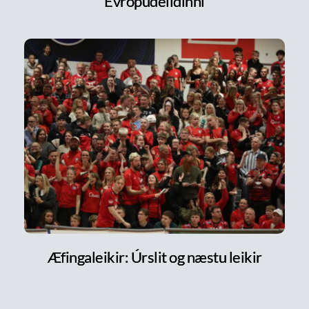
Evrópudeildinni
Æfingaleikir: Úrslit og næstu leikir