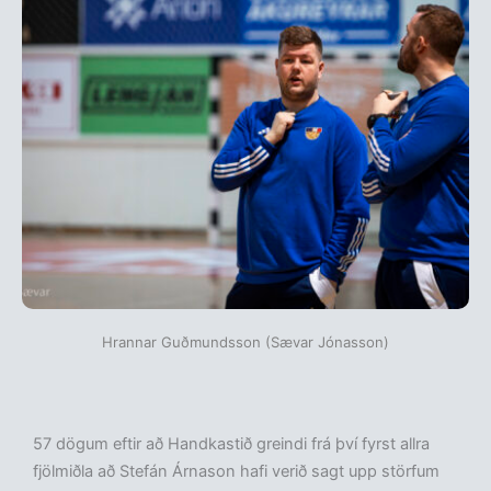
Hrannar Guðmundsson (Sævar Jónasson)
57 dögum eftir að Handkastið greindi frá því fyrst allra
fjölmiðla að Stefán Árnason hafi verið sagt upp störfum