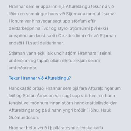
Hrannar sem er uppalinn hjá Aftureldingu tekur nú við
liðinu en samningur hans við Stjörnuna rann út í sumar.
Honum var hinsvegar sagt upp störfum eftir
deildarkeppnina í vor og stýrði Stjörnunni því ekki í
umspilinu um laust sæti í Olís-deildinni eftir að Stjarnan
endaði í 11.sæti deildarinnar.
Stjarnan vann ekki leik undir stjórn Hrannars í seinni
umferðinni og tapaði öllum ellefu leikjum seinni
umferðarinnar.
Tekur Hrannar við Aftureldingu?
Handkastið orðaði Hrannar sem þjálfara Aftureldingar um
leið og Stefán Árnason var sagt upp störfum en hann
tengist vel mönnum innan stjórn handknattleiksdeildar
Aftureldingar og þá á hann yngri bróðir í liðinu, Hauk
Guðmundsson.
Hrannar hefur verið í þjálfarateymi íslenska karla