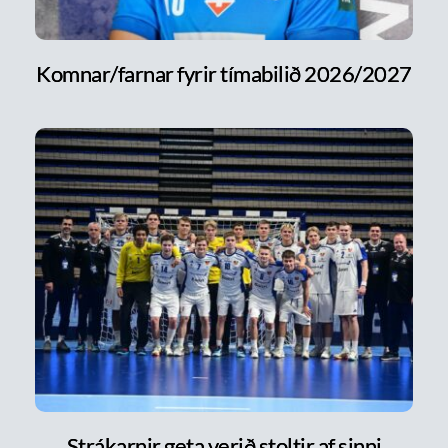
Komnar/farnar fyrir tímabilið 2026/2027
Strákarnir geta verið stoltir af sinni