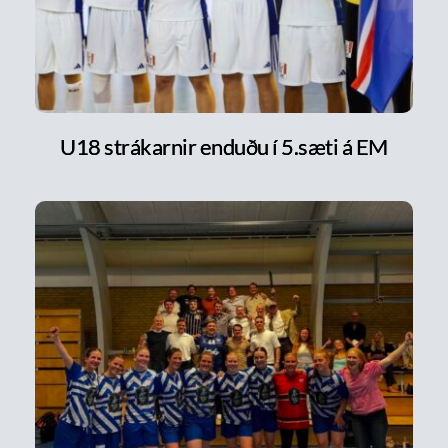
U18 strákarnir enduðu í 5.sæti á EM