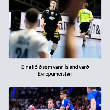
Eina liðið sem vann Ísland varð
Evrópumeistari