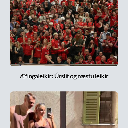
Æfingaleikir: Úrslit og næstu leikir