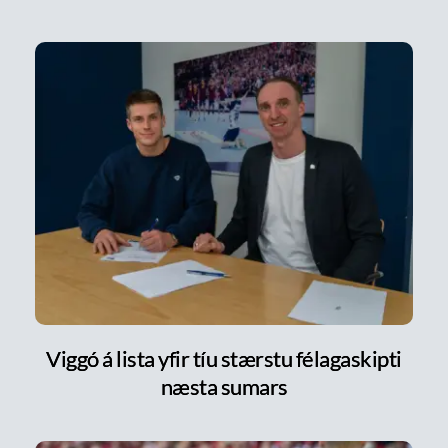
Viggó á lista yfir tíu stærstu félagaskipti
næsta sumars