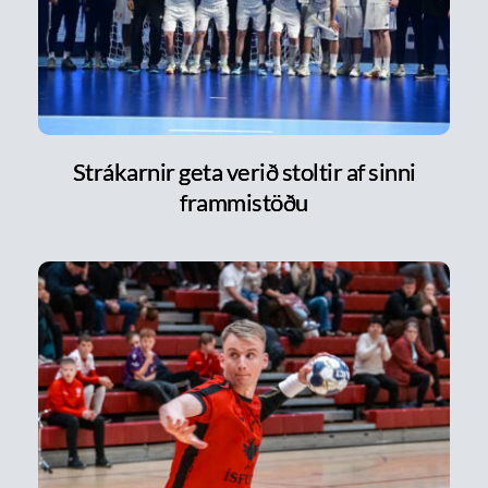
Strákarnir geta verið stoltir af sinni
frammistöðu