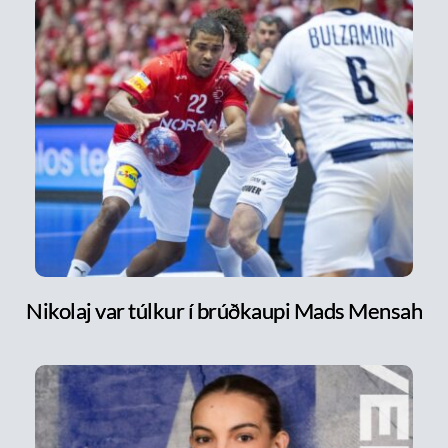
Nikolaj var túlkur í brúðkaupi Mads Mensah