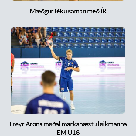
Mæðgur léku saman með ÍR
Freyr Arons meðal markahæstu leikmanna
EM U18