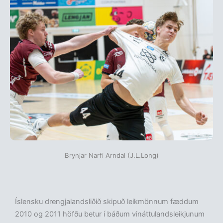
Brynjar Narfi Arndal (J.L.Long)
Íslensku drengjalandsliðið skipuð leikmönnum fæddum
2010 og 2011 höfðu betur í báðum vináttulandsleikjunum