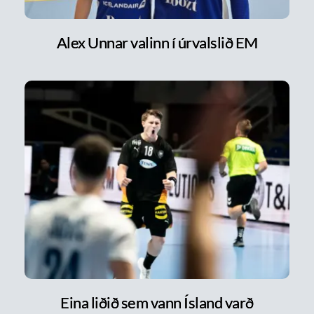
Alex Unnar valinn í úrvalslið EM
Eina liðið sem vann Ísland varð