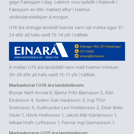
gegn Færeyjum í dag. Leikirnir voru spilaðir í Klaksvík í
Færeyjum en liðin mætast aftur í tveimur
vináttulandsleikjum á morgun.
U16 ára drengja landslið Íslands vann sjö marka sigur 31-
24 eftir að hafa verið 15-14 yfir í hálfleik.
Á meðan U15 ára landsliðið vann með tveimur mörkum
30-28 eftir að hafa verið 15-11 yfir í hálfleik.
Markaskorar í U16 ára landsleiknum:
Brynjar Narfi Arndal 9, Bjartur Fritz Bjarnason 5, Kári
Einarsson 4, Sveinn Ísak Hauksson 3, Ingi Thór
Sveinsson 3, Guðmundur Leví Hreiðarsson 2, Einar Breki
Olsen 1, Hinrik Hrafnsson 1, Jakob Már Kjartansson 1,
Mikael Hrafn Loftssson 1, Fannar Ingi Gunnarsson 1.
Markaskorarar í U15 ára landsleiknum: