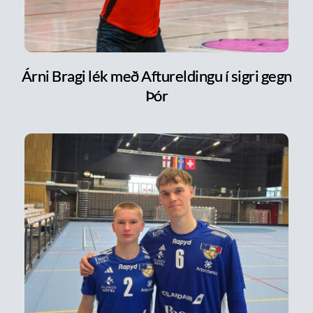
Árni Bragi lék með Aftureldingu í sigri gegn
Þór