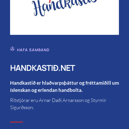
HAFA SAMBAND
HANDKASTIÐ.NET
Handkastið er hlaðvarpsþáttur og fréttamiðill um
íslenskan og erlendan handbolta.
Ritstjórar eru Arnar Daði Arnarsson og Styrmir
Sigurðsson.