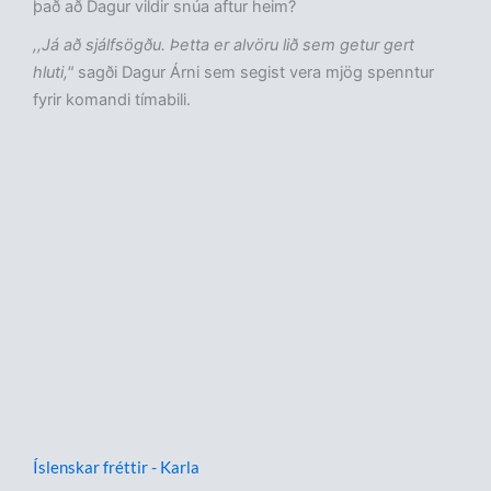
það að Dagur vildir snúa aftur heim?
,,Já að sjálfsögðu. Þetta er alvöru lið sem getur gert
hluti,"
sagði Dagur Árni sem segist vera mjög spenntur
fyrir komandi tímabili.
Íslenskar fréttir - Karla