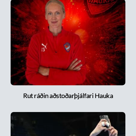
Rut ráðin aðstoðarþjálfari Hauka