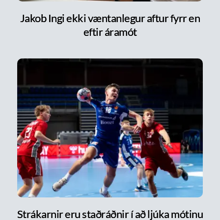
Jakob Ingi ekki væntanlegur aftur fyrr en
eftir áramót
Strákarnir eru staðráðnir í að ljúka mótinu