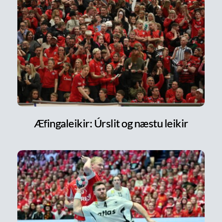
Æfingaleikir: Úrslit og næstu leikir