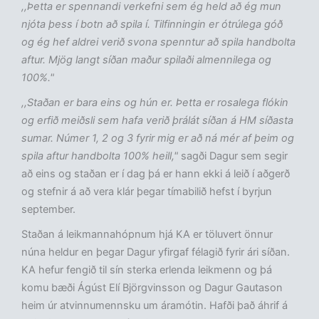
,,Þetta er spennandi verkefni sem ég held að ég mun
njóta þess í botn að spila í. Tilfinningin er ótrúlega góð
og ég hef aldrei verið svona spenntur að spila handbolta
aftur. Mjög langt síðan maður spilaði almennilega og
100%."
,,Staðan er bara eins og hún er. Þetta er rosalega flókin
og erfið meiðsli sem hafa verið þrálát síðan á HM síðasta
sumar. Númer 1, 2 og 3 fyrir mig er að ná mér af þeim og
spila aftur handbolta 100% heill,"
sagði Dagur sem segir
að eins og staðan er í dag þá er hann ekki á leið í aðgerð
og stefnir á að vera klár þegar tímabilið hefst í byrjun
september.
Staðan á leikmannahópnum hjá KA er töluvert önnur
núna heldur en þegar Dagur yfirgaf félagið fyrir ári síðan.
KA hefur fengið til sín sterka erlenda leikmenn og þá
komu bæði Ágúst Elí Björgvinsson og Dagur Gautason
heim úr atvinnumennsku um áramótin. Hafði það áhrif á