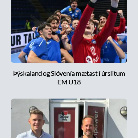
Þýskaland og Slóvenía mætast í úrslitum
EM U18