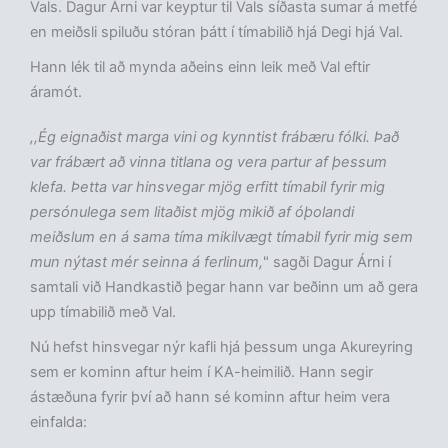
Vals. Dagur Árni var keyptur til Vals síðasta sumar á metfé
en meiðsli spiluðu stóran þátt í tímabilið hjá Degi hjá Val.
Hann lék til að mynda aðeins einn leik með Val eftir
áramót.
,,Ég eignaðist marga vini og kynntist frábæru fólki. Það
var frábært að vinna titlana og vera partur af þessum
klefa. Þetta var hinsvegar mjög erfitt tímabil fyrir mig
persónulega sem litaðist mjög mikið af óþolandi
meiðslum en á sama tíma mikilvægt tímabil fyrir mig sem
mun nýtast mér seinna á ferlinum,
" sagði Dagur Árni í
samtali við Handkastið þegar hann var beðinn um að gera
upp tímabilið með Val.
Nú hefst hinsvegar nýr kafli hjá þessum unga Akureyring
sem er kominn aftur heim í KA-heimilið. Hann segir
ástæðuna fyrir því að hann sé kominn aftur heim vera
einfalda: