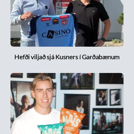
Hefði viljað sjá Kusners í Garðabænum