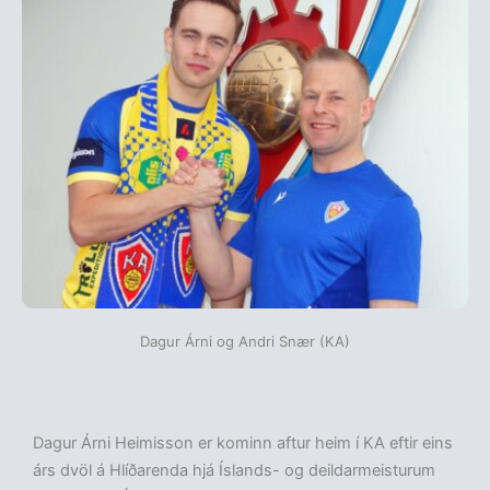
Dagur Árni og Andri Snær (KA)
Dagur Árni Heimisson er kominn aftur heim í KA eftir eins
árs dvöl á Hlíðarenda hjá Íslands- og deildarmeisturum