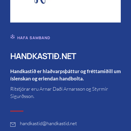
HAFA SAMBAND
HANDKASTIÐ.NET
Handkastið er hlaðvarpsþáttur og fréttamiðill um
íslenskan og erlendan handbolta.
Ritstjórar eru Arnar Daði Arnarsson og Styrmir
Sigurðsson.
handkastid
@handkastid.net