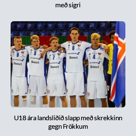
með sigri
U18 ára landsliðið slapp með skrekkinn
gegn Frökkum