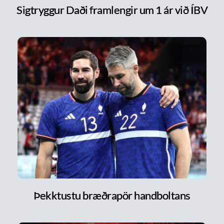
Sigtryggur Daði framlengir um 1 ár við ÍBV
Þekktustu bræðrapör handboltans