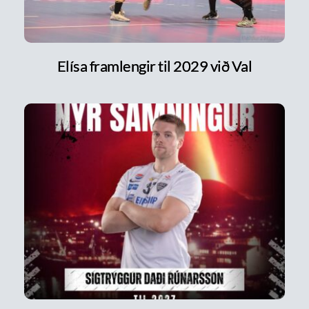
Elísa framlengir til 2029 við Val