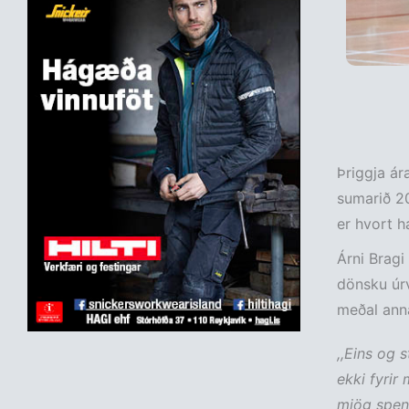
Þriggja ár
sumarið 20
er hvort ha
Árni Bragi
dönsku úrv
meðal anna
,,Eins og 
ekki fyrir
mjög spenn