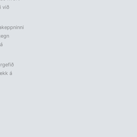
i við
takeppninni
 gegn
 á
rgefið
gekk á