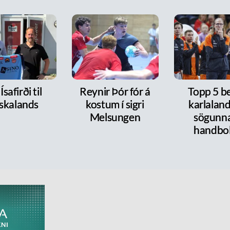
Ísafirði til
Reynir Þór fór á
Topp 5 b
skalands
kostum í sigri
karlaland
Melsungen
sögunna
handbo