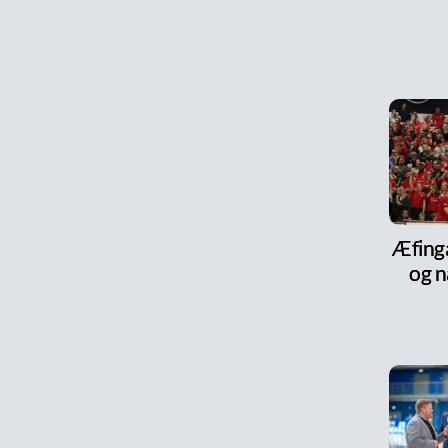
Æfinga
og n