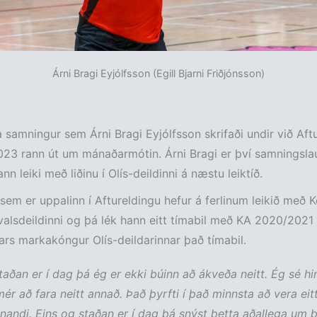
Árni Bragi Eyjólfsson (Egill Bjarni Friðjónsson)
a samningur sem Árni Bragi Eyjólfsson skrifaði undir við Aft
23 rann út um mánaðarmótin. Árni Bragi er því samningsla
nn leiki með liðinu í Olís-deildinni á næstu leiktíð.
 sem er uppalinn í Aftureldingu hefur á ferlinum leikið með K
alsdeildinni og þá lék hann eitt tímabil með KA 2020/2021
rs markakóngur Olís-deildarinnar það tímabil.
staðan er í dag þá ég er ekki búinn að ákveða neitt. Ég sé h
 mér að fara neitt annað. Það þyrfti í það minnsta að vera ei
andi. Eins og staðan er í dag þá snýst þetta aðallega um 