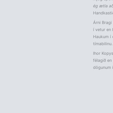
ég ætla a
Handkastið
Árni Bragi
í vetur en 
Haukum í o
tímabilinu.
Ihor Kopys
félagið en
dögunum í r