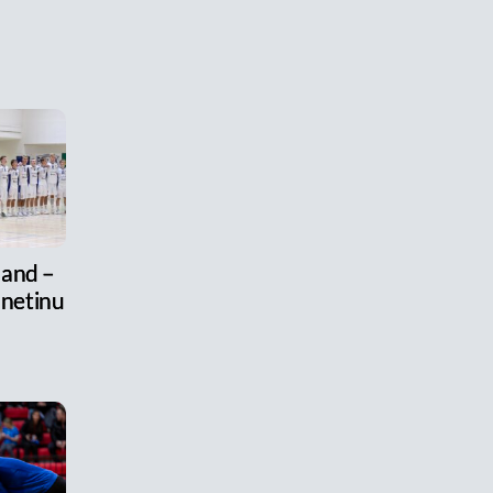
land –
 netinu