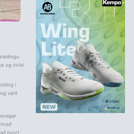
ureldingu
us og óvíst
olding í
 og varð
insvegar
tthvað
það hvort