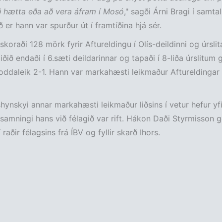
ð hætta eða að vera áfram í Mosó
," sagði Árni Bragi í samtal
 er hann var spurður út í framtíðina hjá sér.
 skoraði 128 mörk fyrir Aftureldingu í Olís-deildinni og úrsli
liðið endaði í 6.sæti deildarinnar og tapaði í 8-liða úrslitum
ddaleik 2-1. Hann var markahæsti leikmaður Aftureldingar
hynskyi annar markahæsti leikmaður liðsins í vetur hefur yfi
 samningi hans við félagið var rift. Hákon Daði Styrmisson 
aðir félagsins frá ÍBV og fyllir skarð Ihors.