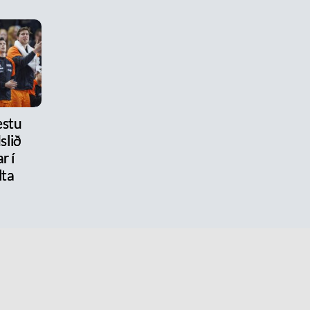
estu
slið
r í
lta