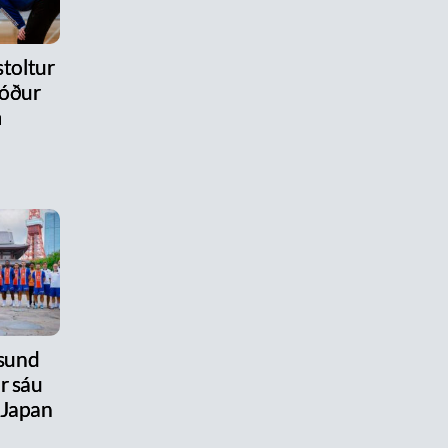
stoltur
róður
m
úsund
r sáu
 Japan