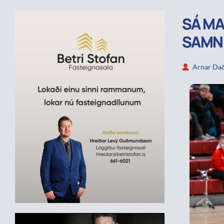
SÁ M
SAMN
Arnar Dað