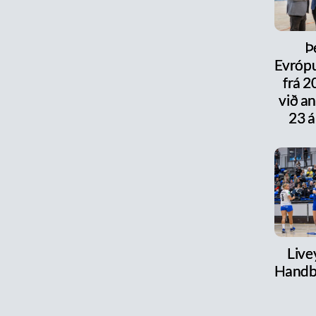
Þ
Evrópu
frá 
við a
23 á
Live
Handb