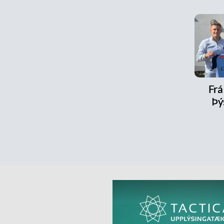
Frá 
Þý