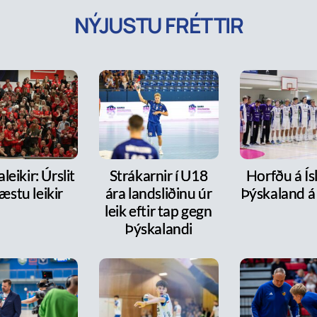
NÝJUSTU FRÉTTIR
leikir: Úrslit
Strákarnir í U18
Horfðu á Ís
æstu leikir
ára landsliðinu úr
Þýskaland á
leik eftir tap gegn
Þýskalandi