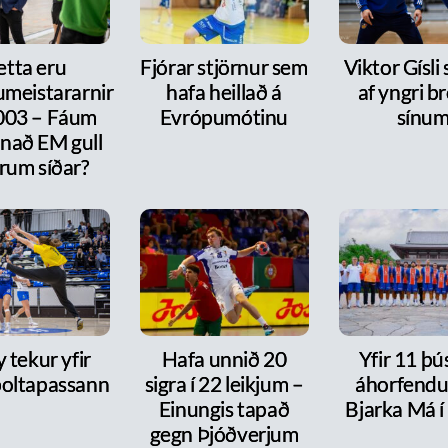
etta eru
Fjórar stjörnur sem
Viktor Gísli 
meistararnir
hafa heillað á
af yngri b
2003 – Fáum
Evrópumótinu
sínu
nnað EM gull
rum síðar?
y tekur yfir
Hafa unnið 20
Yfir 11 þ
oltapassann
sigra í 22 leikjum –
áhorfendu
Einungis tapað
Bjarka Má í
gegn Þjóðverjum