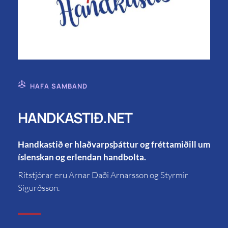
HAFA SAMBAND
HANDKASTIÐ.NET
Handkastið er hlaðvarpsþáttur og fréttamiðill um
íslenskan og erlendan handbolta.
Ritstjórar eru Arnar Daði Arnarsson og Styrmir
Sigurðsson.