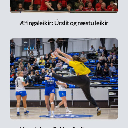
Æfingaleikir: Úrslit og næstu leikir