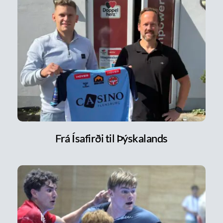
Frá Ísafirði til Þýskalands