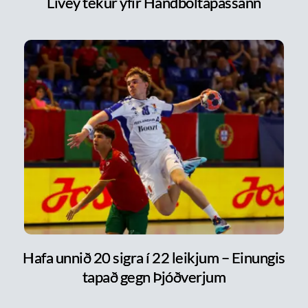
Livey tekur yfir Handboltapassann
Hafa unnið 20 sigra í 22 leikjum – Einungis
tapað gegn Þjóðverjum