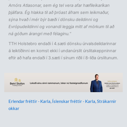
Arnórs Atlasonar, sem ég tel vera afar hæfileikaríkan
þjálfara. Ég hlakka til að þróast áfram sem leikmaður,
sýna hvað í mér býr bæði í dönsku deildinni og
Evrópudeildinni og vonandi leggja mitt af mörkum til að
ná góðum árangri með félaginu.“
TTH Holstebro endaði í 4.sæti dönsku úrvalsdeildarinnar
á leiktíðinni en komst ekki í undanúrslit úrslitakeppninnar
eftir að hafa endaði í 3.sæti í sínum riðli í 8-liða úrslitunum.
Erlendar fréttir - Karla
,
Íslenskar fréttir - Karla
,
Strákarnir
okkar