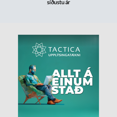
síðustu ár