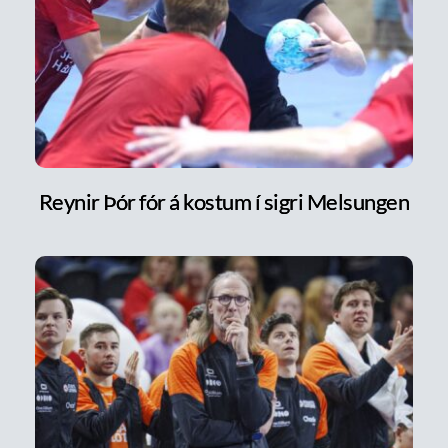
Reynir Þór fór á kostum í sigri Melsungen