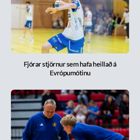
Fjórar stjörnur sem hafa heillað á
Evrópumótinu