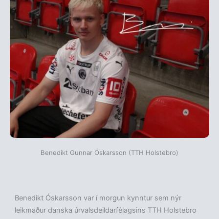
Benedikt Gunnar Óskarsson (TTH Holstebro)
Benedikt Óskarsson var í morgun kynntur sem nýr
leikmaður danska úrvalsdeildarfélagsins TTH Holstebro