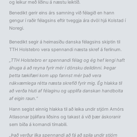
og leikur með liðinu á næstu leiktíð.
Benedikt gerir eins árs samning við félagið en hann
gengur í raðir félagsins eftir tveggja ára dvöl hjá Kolstad í
Noregi.
Benedikt segir á heimasíðu danska félagsins skiptin til
TTH Holstebro vera spennandi næsta skref á ferlinum.
„TTH Holstebro er spennandi félag og ég hef lengi haft
áhuga á að reyna fyrir mér í dönsku deildinni. Þegar
þetta tækifæri kom upp fannst mér það vera
nákvæmlega rétta næsta skrefið fyrir mig. Ég hlakka til
að verða hluti af félaginu og upplifa danskan handbolta
af eigin raun.“
Hann segist einnig hlakka til að leika undir stjórn Arnórs
Atlasonar þjálfara liðsins og takast á við þær áskoranir
sem bíða á komandi tímabili.
„Það verður líka spennandi að fá að spila undir stjórn