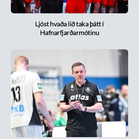
Ljóst hvaða lið taka þátt í
Hafnarfjarðarmótinu