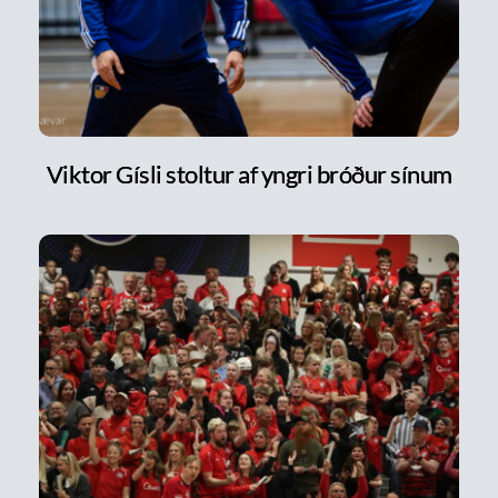
Viktor Gísli stoltur af yngri bróður sínum