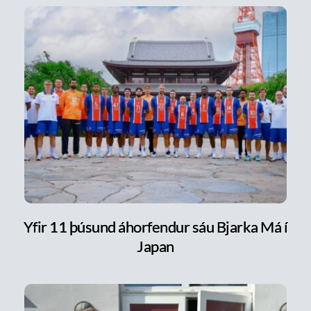
Yfir 11 þúsund áhorfendur sáu Bjarka Má í
Japan