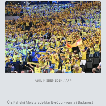
Attila KISBENEDEK / AFP
Úrslitahelgi Meistaradeildar Evrópu kvenna í Búdapest