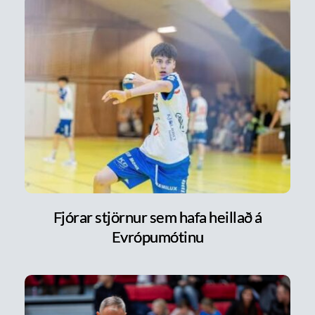
Fjórar stjörnur sem hafa heillað á
Evrópumótinu