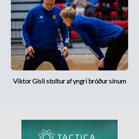
Viktor Gísli stoltur af yngri bróður sínum