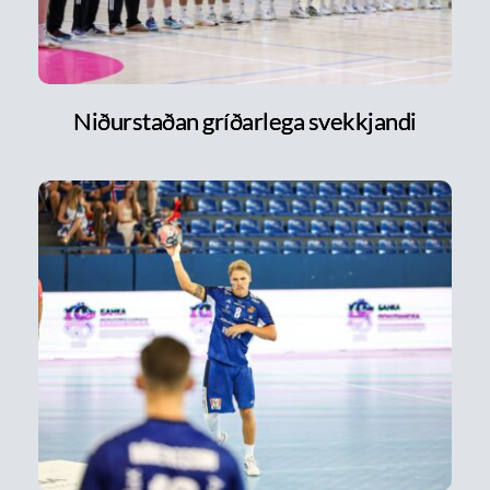
Niðurstaðan gríðarlega svekkjandi