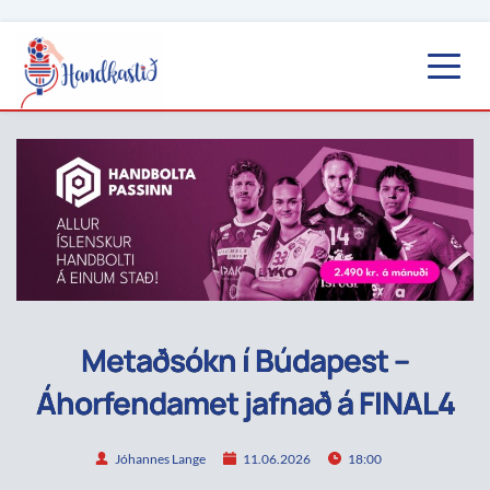
Metaðsókn í Búdapest –
Áhorfendamet jafnað á FINAL4
Jóhannes Lange
11.06.2026
18:00