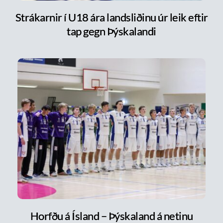
Strákarnir í U18 ára landsliðinu úr leik eftir
tap gegn Þýskalandi
Horfðu á Ísland – Þýskaland á netinu