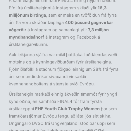
Á samfélagsmiðlum náði FINAL4 einnig nýjum hæðum.
Efni frá úrslitahelginni á Instagram skilaði yfir
16,3
milljónum birtinga
, sem er meira en tvöföldun frá fyrra
ári. Þá voru skráðar tæplega
400 þúsund gagnvirkar
aðgerðir
á Instagram og samanlagt yfir
7,3 milljón
myndbandsáhorf
á Instagram og Facebook á
úrslitahelgarvikunni.
Auk leikjanna sjálfra var mikil þátttaka í aðdáendasvæði
mótsins og á kynningaviðburðum fyrir úrslitahelgina.
Fjölmiðlafólki á staðnum fjölgaði einnig um 28% frá fyrra
ári, sem undirstrikar sívaxandi vinsældir
kvennahandboltans á stærsta sviði Evrópu.
Úrslitahelgin markaði einnig ákveðin tímamót fyrir yngri
kynslóðina, en samhliða FINAL4 fór fram fyrsta
úrslitakeppni
EHF Youth Club Trophy Women
þar sem
framtíðarstjörnur Evrópu fengu að láta ljós sitt skína.
Unglingalið DVSC frá Ungverjalandi stóð þar uppi sem
sigurvegari eftir úrslitaleik gegn unglingaliði CSM