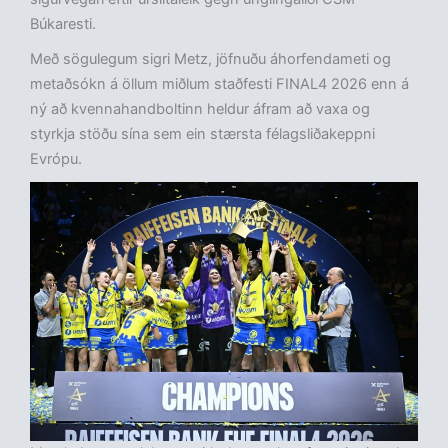
Búkaresti.
Með sögulegum sigri Metz, jöfnuðu áhorfendameti og
metaðsókn á öllum miðlum staðfesti FINAL4 2026 enn á
ný að kvennahandboltinn heldur áfram að vaxa og
styrkja stöðu sína sem ein stærsta félagsliðakeppni
Evrópu.