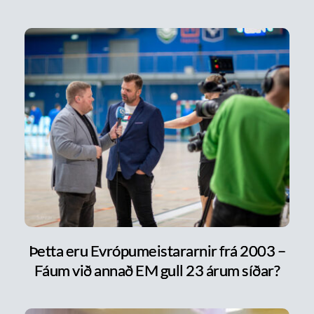
Þetta eru Evrópumeistararnir frá 2003 –
Fáum við annað EM gull 23 árum síðar?