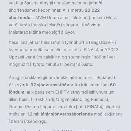
vakti gríðarlega athygli um allan heim og jafnaði
áhorfendamet keppninnar. Alls mættu
20.022
áhorfendur
í MVM Dome á úrslitaleikinn þar sem Metz
varð fyrsta franska félagið í sögunni til að vinna
Meistaradeildina með sigri á Györ.
Þessi tala jafnar heimsmetið fyrir áhorf á félagsliðaleik í
kvennahandbolta sem áður var sett á FINAL4 árið 2023.
Uppselt var á úrslitaleikinn og stemningin í höllinni var
mögnuð frá fyrstu mínútu til þeirrar síðustu.
Áhugi á úrslitahelginni var ekki aðeins mikill í Búdapest.
Alls sýndu
32 sjónvarpsstöðvar
frá leikjunum í um
60
löndum
, auk þess sem EHFTV streymdi leikjunum um
allan heim. Í Frakklandi, Ungverjalandi og Rúmeníu,
löndum liðanna fjögurra sem tóku þátt í FINAL4, fylgdust
meira en
1,2 milljónir sjónvarpsáhorfenda
með leikjunum
í beinni útsendingu.