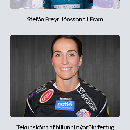
Stefán Freyr Jónsson til Fram
Tekur skóna af hillunni nýorðin fertug