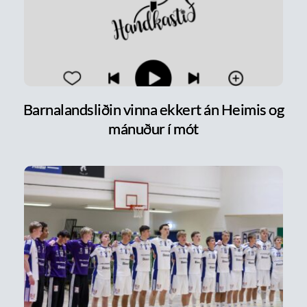
Barnalandsliðin vinna ekkert án Heimis og
mánuður í mót