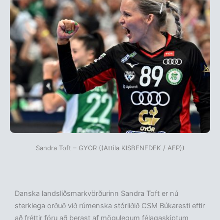
Sandra Toft – GYOR ((Attila KISBENEDEK / AFP))
Danska landsliðsmarkvörðurinn Sandra Toft er nú
sterklega orðuð við rúmenska stórliðið CSM Búkaresti eftir
að fréttir fóru að berast af mögulegum félagaskiptum