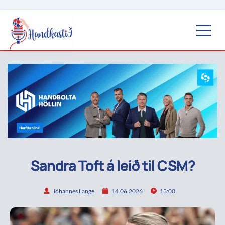
Sandra Toft á leið til CSM?
Jóhannes Lange
14.06.2026
13:00