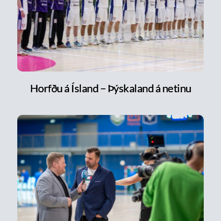
Horfðu á Ísland – Þýskaland á netinu