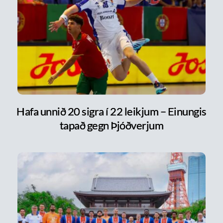
Hafa unnið 20 sigra í 22 leikjum – Einungis
tapað gegn Þjóðverjum