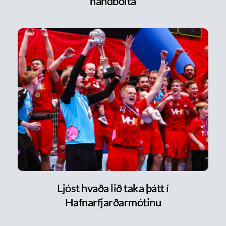
handbolta
Ljóst hvaða lið taka þátt í
Hafnarfjarðarmótinu