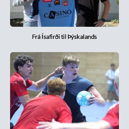
Frá Ísafirði til Þýskalands