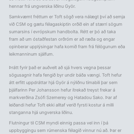
hennar frá ungverska liðinu Györ.
Samkvæmt fréttum er Toft sögð vera nálægt því að semja
við CSM og gætu félagaskiptin orðið ein af stærri sögum
sumarsins í evrópskum handbolta. Rétt er þó að taka
fram að um óstaðfestan orðróm er að ræða og engar
opinberar upplýsingar hafa komið fram frá félögunum eða
leikmanninum sjálfum.
Þrátt fyrir það er auðvelt að sjá hvers vegna þessar
sögusagnir hafa fengið byr undir báða vængi. Toft hefur
átt erfitt uppdráttar hjá Györ á nýliðnu tímabili þar sem
þjálfarinn Per Johansson hefur ítrekað treyst frekar á
markverðina Zsófi Szemerey og Hatadou Sako. Þar af
leiðandi hefur Toft ekki alltaf verið fyrsti kostur á milli
stanganna hjá ungverska liðinu.
Flutningur til CSM myndi einnig passa vel inn í þá
uppbyggingu sem rúmenska félagið vinnur nú að. Þar er