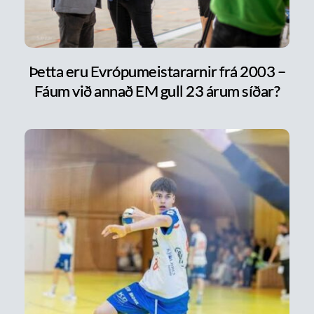
Þetta eru Evrópumeistararnir frá 2003 –
Fáum við annað EM gull 23 árum síðar?