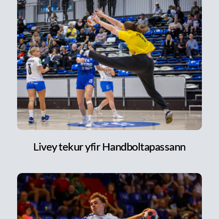
Livey tekur yfir Handboltapassann