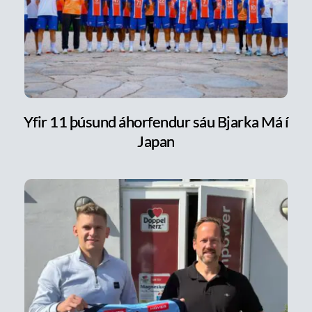
Yfir 11 þúsund áhorfendur sáu Bjarka Má í
Japan