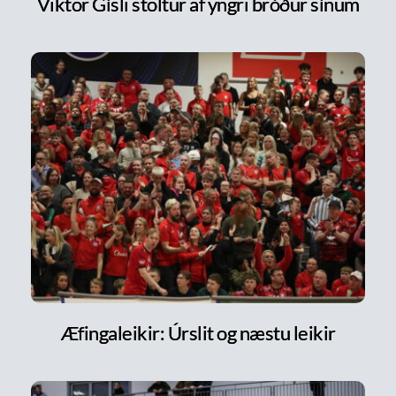
Viktor Gísli stoltur af yngri bróður sínum
Æfingaleikir: Úrslit og næstu leikir