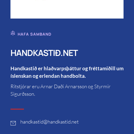
HAFA SAMBAND
HANDKASTIÐ.NET
Handkastið er hlaðvarpsþáttur og fréttamiðill um
íslenskan og erlendan handbolta.
Ritstjórar eru Arnar Daði Arnarsson og Styrmir
Sigurðsson.
handkastid
@handkastid.net