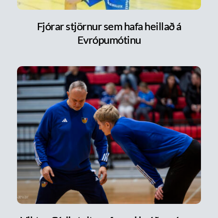
Fjórar stjörnur sem hafa heillað á
Evrópumótinu