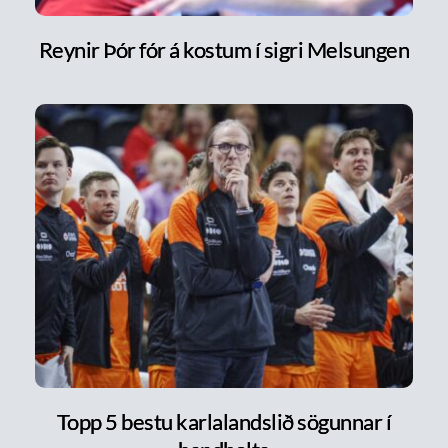
Reynir Þór fór á kostum í sigri Melsungen
Topp 5 bestu karlalandslið sögunnar í