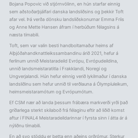
Bojana Popovic við stjórnvölinn, en hún starfar einnig
sem aðstoðarþjálfari danska landsliðsins og þekkir Toft
afar vel. Þá verða dönsku landsliðskonurnar Emma Friis
og Anne Mette Hansen áfram í herbúðum félagsins á
næsta tímabili.
Toft, sem var valin besti handboltamaður heims af
Alþjóðahandknattleikssambandinu árið 2021, hefur á
ferlinum unnið Meistaradeild Evrópu, Evrópudeildina,
unnið landsmeistaratitla í Frakklandi, Noregi og
Ungverjalandi. Hún hefur einnig verið lykilmaður í danska
landsliðinu sem hefur unnið til verðlauna á Ólympíuleikum,
heimsmeistaramótum og Evrópumótum.
Ef CSM nær að landa þessum frábæra markverði yrði það
gríðarlega sterkt skilaboð frá félaginu eftir að liðið komst
aftur í FINAL4 Meistaradeildarinnar í fyrsta sinn í átta ár á
nýliðnu tímabili.
En að svo stöddu er þetta enn aðeins orðrómur. Sterkur