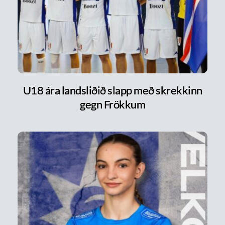
U18 ára landsliðið slapp með skrekkinn
gegn Frökkum