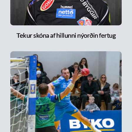
Tekur skóna af hillunni nýorðin fertug