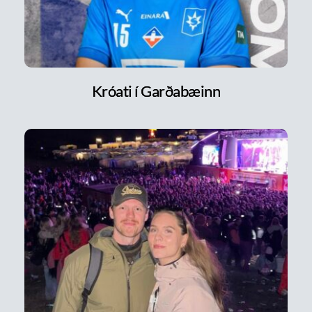
Króati í Garðabæinn