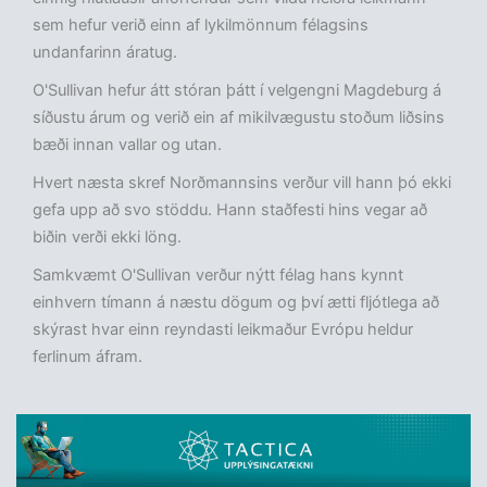
sem hefur verið einn af lykilmönnum félagsins
undanfarinn áratug.
O'Sullivan hefur átt stóran þátt í velgengni Magdeburg á
síðustu árum og verið ein af mikilvægustu stoðum liðsins
bæði innan vallar og utan.
Hvert næsta skref Norðmannsins verður vill hann þó ekki
gefa upp að svo stöddu. Hann staðfesti hins vegar að
biðin verði ekki löng.
Samkvæmt O'Sullivan verður nýtt félag hans kynnt
einhvern tímann á næstu dögum og því ætti fljótlega að
skýrast hvar einn reyndasti leikmaður Evrópu heldur
ferlinum áfram.