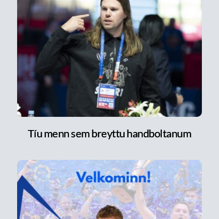
Tíu menn sem breyttu handboltanum