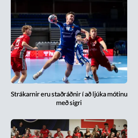
Strákarnir eru staðráðnir í að ljúka mótinu
með sigri