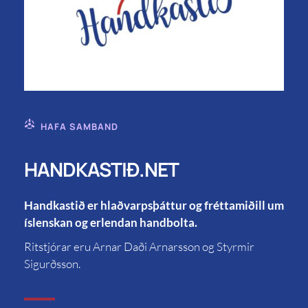
HAFA SAMBAND
HANDKASTIÐ.NET
Handkastið er hlaðvarpsþáttur og fréttamiðill um
íslenskan og erlendan handbolta.
Ritstjórar eru Arnar Daði Arnarsson og Styrmir
Sigurðsson.