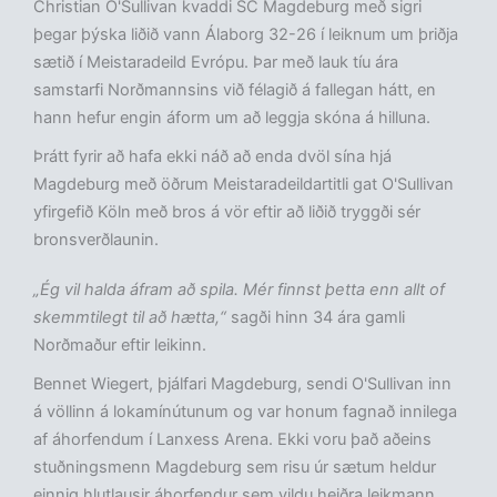
Christian O'Sullivan kvaddi SC Magdeburg með sigri
þegar þýska liðið vann Álaborg 32-26 í leiknum um þriðja
sætið í Meistaradeild Evrópu. Þar með lauk tíu ára
samstarfi Norðmannsins við félagið á fallegan hátt, en
hann hefur engin áform um að leggja skóna á hilluna.
Þrátt fyrir að hafa ekki náð að enda dvöl sína hjá
Magdeburg með öðrum Meistaradeildartitli gat O'Sullivan
yfirgefið Köln með bros á vör eftir að liðið tryggði sér
bronsverðlaunin.
„Ég vil halda áfram að spila. Mér finnst þetta enn allt of
skemmtilegt til að hætta,“
sagði hinn 34 ára gamli
Norðmaður eftir leikinn.
Bennet Wiegert, þjálfari Magdeburg, sendi O'Sullivan inn
á völlinn á lokamínútunum og var honum fagnað innilega
af áhorfendum í Lanxess Arena. Ekki voru það aðeins
stuðningsmenn Magdeburg sem risu úr sætum heldur
einnig hlutlausir áhorfendur sem vildu heiðra leikmann