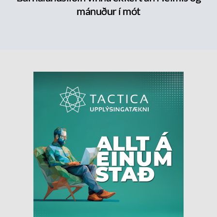
mánuður í mót