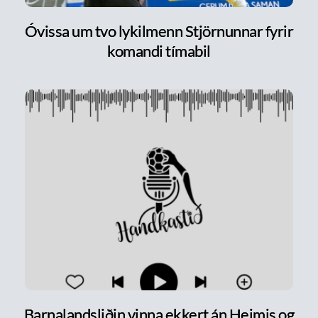
Óvissa um tvo lykilmenn Stjörnunnar fyrir
komandi tímabil
Barnalandsliðin vinna ekkert án Heimis og