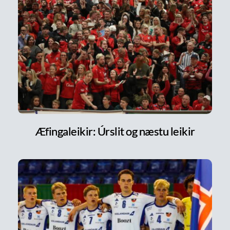
Æfingaleikir: Úrslit og næstu leikir