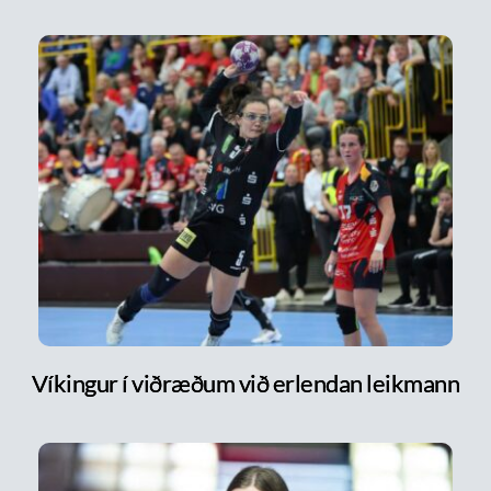
Víkingur í viðræðum við erlendan leikmann