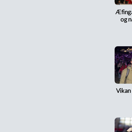
Æfinga
og n
Vikan