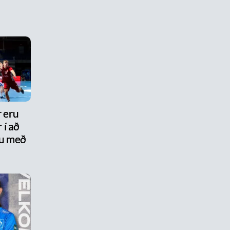
r eru
 í að
nu með