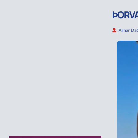
ÞORVA
Arnar Dað