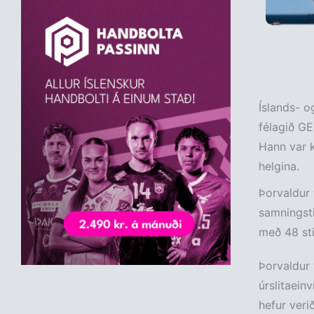
Íslands- o
félagið GE
Hann var k
helgina.
Þorvaldur f
samningsti
með 48 stig
Þorvaldur 
úrslitaein
hefur verið