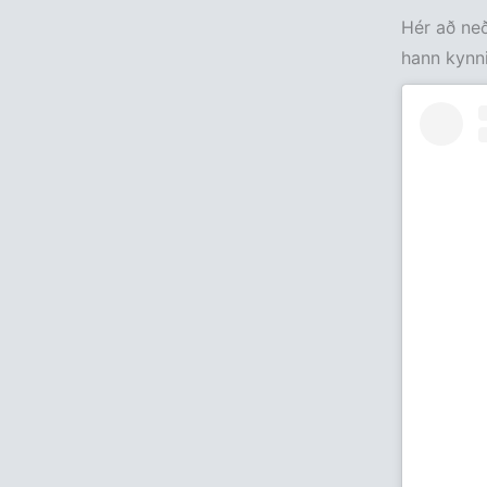
Hér að neð
hann kynni