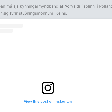
an má sjá kynningarmyndband af Þorvaldi í sólinni í Póllan
r sig fyrir stuðningsmönnum liðsins.
View this post on Instagram