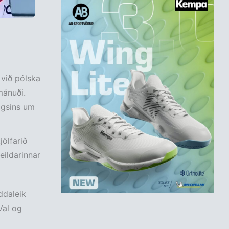
 við pólska
mánuði.
agsins um
jölfarið
eildarinnar
ddaleik
Val og