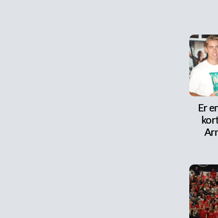
Er e
kor
Arn