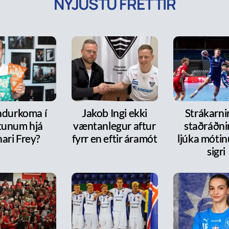
NÝJUSTU FRÉTTIR
ndurkoma í
Jakob Ingi ekki
Strákarni
tunum hjá
væntanlegur aftur
staðráðnir
ari Frey?
fyrr en eftir áramót
ljúka móti
sigri