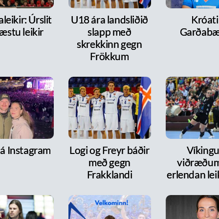
leikir: Úrslit
U18 ára landsliðið
Króati 
æstu leikir
slapp með
Garðabæ
skrekkinn gegn
Frökkum
 á Instagram
Logi og Freyr báðir
Víkingur
með gegn
viðræðum
Frakklandi
erlendan le