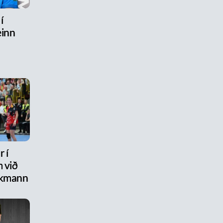
í
inn
 í
 við
ikmann