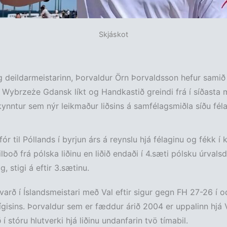
Skjáskot
g deildarmeistarinn, Þorvaldur Örn Þorvaldsson hefur samið
 Wybrzeże Gdansk líkt og Handkastið greindi frá í síðasta 
ynntur sem nýr leikmaður liðsins á samfélagsmiðla síðu fél
ór til Póllands í byrjun árs á reynslu hjá félaginu og fékk í k
lboð frá pólska liðinu en liðið endaði í 4.sæti pólsku úrvalsd
, stigi á eftir 3.sætinu.
varð í Íslandsmeistari með Val eftir sigur gegn FH 27-26 í o
vígisins. Þorvaldur sem er fæddur árið 2004 er uppalinn hjá 
 í stóru hlutverki hjá liðinu undanfarin tvö tímabil.