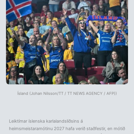
Ísland (Johan Nilsson/TT / TT NEWS AGENCY / AFP))
Leiktímar íslenska karlalandsliðsins á
heimsmeistaramótinu 2027 hafa verið staðfestir, en mótið