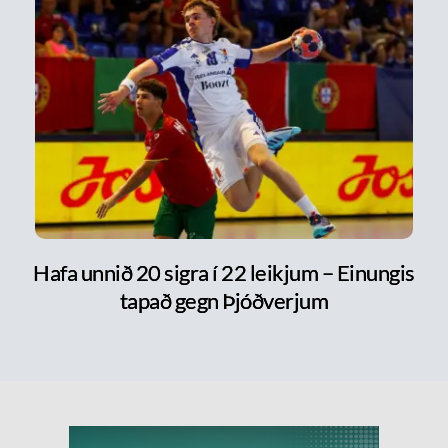
Hafa unnið 20 sigra í 22 leikjum – Einungis
tapað gegn Þjóðverjum