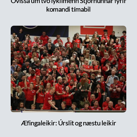
Óvissa um tvo lykilmenn Stjörnunnar fyrir
komandi tímabil
Æfingaleikir: Úrslit og næstu leikir