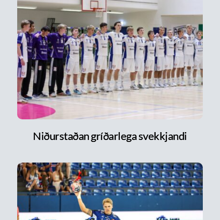
Niðurstaðan gríðarlega svekkjandi