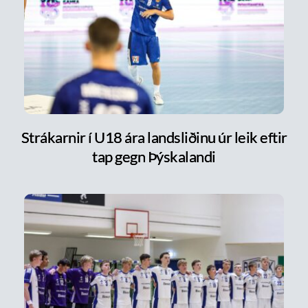
Strákarnir í U18 ára landsliðinu úr leik eftir
tap gegn Þýskalandi