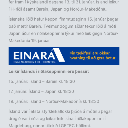
fer fram í Þýskalandi dagana 13. til 31. janúar. Ísland leikur
í H-riðli ásamt Barein, Japan og Norður-Makedóníu.
Íslenska liðið hefur keppni fimmtudaginn 15. janúar þegar
það mætir Barein. Tveimur dögum síðar tekur liðið á móti
Japan áður en riðlakeppninni lýkur með leik gegn Norður-
Makedóníu 19. janúar.
Leikir Íslands í riðlakeppninni eru þessir:
15. janúar: Ísland – Barein kl. 18:30
17. janúar: Ísland – Japan kl. 18:30
19. janúar: Ísland – Norður-Makedónía kl. 18:30
Ísland var í efsta styrkleikaflokki þjóða á mótinu þegar
dregið var í riðla og leikur leiki sína í riðlakeppninni í
Magdeburg, nánar tiltekið í GETEC höllinni.