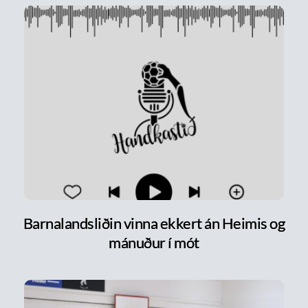
Barnalandsliðin vinna ekkert án Heimis og
mánuður í mót