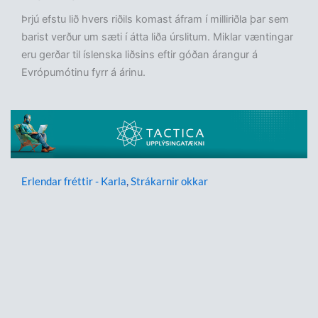
Þrjú efstu lið hvers riðils komast áfram í milliriðla þar sem
barist verður um sæti í átta liða úrslitum. Miklar væntingar
eru gerðar til íslenska liðsins eftir góðan árangur á
Evrópumótinu fyrr á árinu.
Erlendar fréttir - Karla
,
Strákarnir okkar