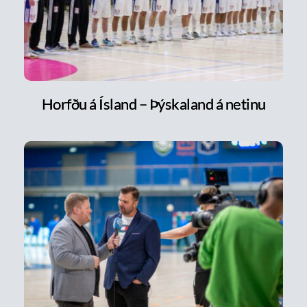
Horfðu á Ísland – Þýskaland á netinu