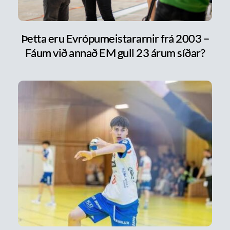
Þetta eru Evrópumeistararnir frá 2003 –
Fáum við annað EM gull 23 árum síðar?