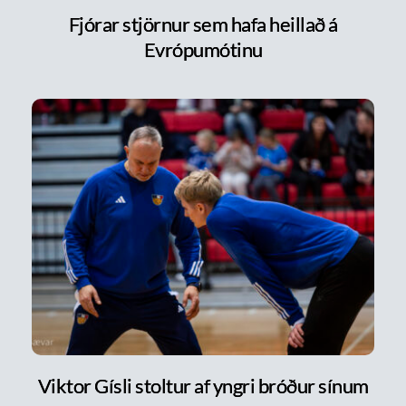
Fjórar stjörnur sem hafa heillað á
Evrópumótinu
Viktor Gísli stoltur af yngri bróður sínum