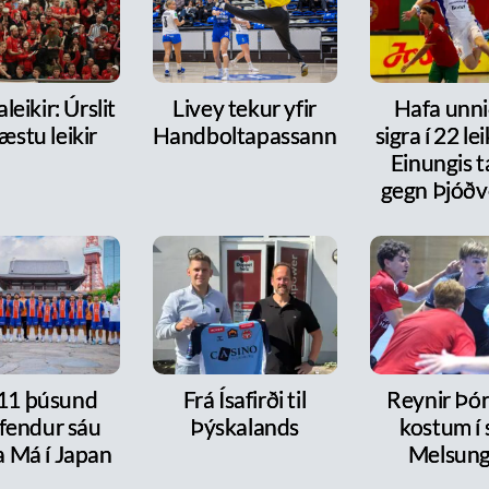
leikir: Úrslit
Livey tekur yfir
Hafa unni
æstu leikir
Handboltapassann
sigra í 22 le
Einungis 
gegn Þjóðv
 11 þúsund
Frá Ísafirði til
Reynir Þór
fendur sáu
Þýskalands
kostum í s
a Má í Japan
Melsun