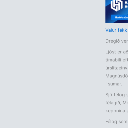
Valur fékk
Dregið ver
Ljóst er a
tímabili e
úrslitaein
Magnúsdótt
í sumar.
Sjö félög 
félagið, M
keppnina á
Félög sem 