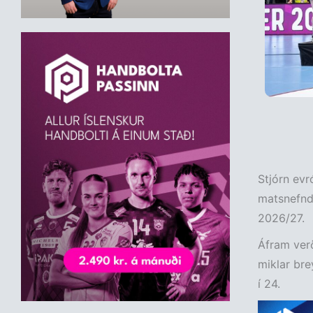
Stjórn evr
matsnefnda
2026/27.
Áfram ver
miklar bre
í 24.