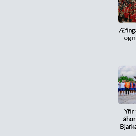
Æfinga
og n
Yfir
áhor
Bjark