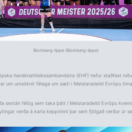
Blomberg-lippe (Blomberg-lippe)
ópska handknattleikssambandsins (EHF) hefur staðfest nið
r um umsóknir félaga um sæti í Meistaradeild Evrópu tíma
ða sextán félög sem taka þátt í Meistaradeild Evrópu kven
ytingar verða á karla keppninni þar sem fjölgað verður úr s