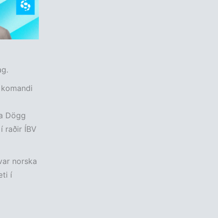
ag.
á komandi
na Dögg
 raðir ÍBV
 var norska
ti í