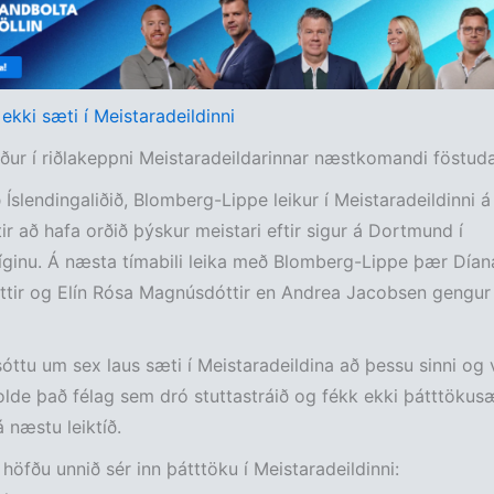
 ekki sæti í Meistaradeildinni
ður í riðlakeppni Meistaradeildarinnar næstkomandi föstud
ð Íslendingaliðið, Blomberg-Lippe leikur í Meistaradeildinni 
ftir að hafa orðið þýskur meistari eftir sigur á Dortmund í
víginu. Á næsta tímabili leika með Blomberg-Lippe þær Día
ir og Elín Rósa Magnúsdóttir en Andrea Jacobsen gengur í
sóttu um sex laus sæti í Meistaradeildina að þessu sinni og
olde það félag sem dró stuttastráið og fékk ekki þátttökusæ
 næstu leiktíð.
höfðu unnið sér inn þátttöku í Meistaradeildinni: