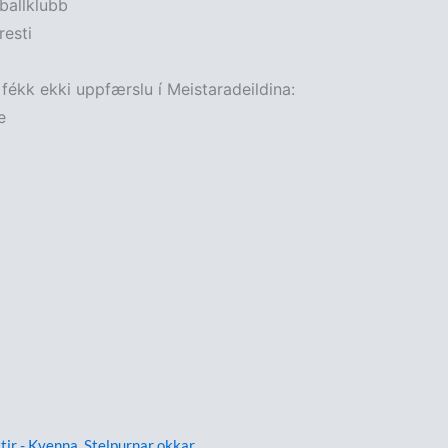
ballklubb
esti
fékk ekki uppfærslu í Meistaradeildina:
e
tir - Kvenna
,
Stelpurnar okkar