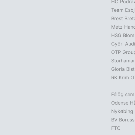
HC Podra
Team Esb
Brest Bre
Metz Han
HSG Blom
Györi Aud
OTP Grou
Storhamar
Gloria Bist
RK Krim O
Félög sem 
Odense H
Nykøbing 
BV Borus
FTC