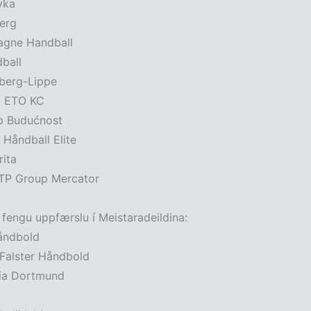
vka
jerg
tagne Handball
dball
berg-Lippe
i ETO KC
p Budućnost
 Håndball Elite
rita
TP Group Mercator
fengu uppfærslu í Meistaradeildina:
åndbold
Falster Håndbold
sia Dortmund