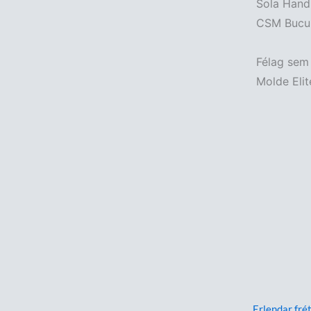
Sola Hand
CSM Bucur
Félag sem 
Molde Elit
Erlendar frét