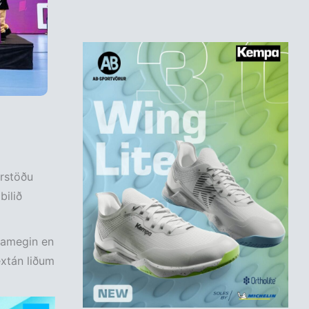
urstöðu
bilið
namegin en
extán liðum