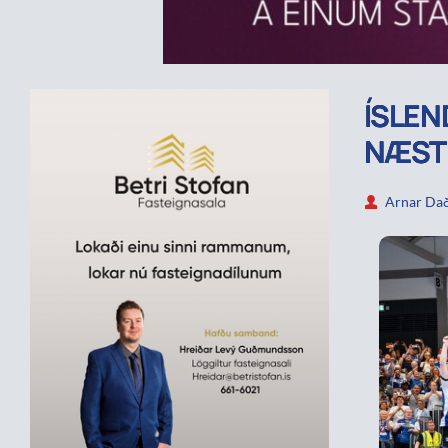
ÍSLEN
NÆSTU
Arnar Dað