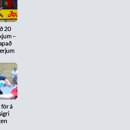
ð 20
ikjum –
tapað
erjum
 fór á
igri
gen