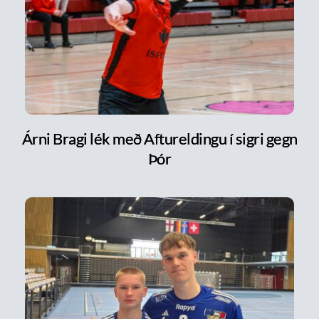
Árni Bragi lék með Aftureldingu í sigri gegn
Þór