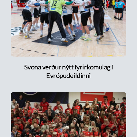
Svona verður nýtt fyrirkomulag í
Evrópudeildinni