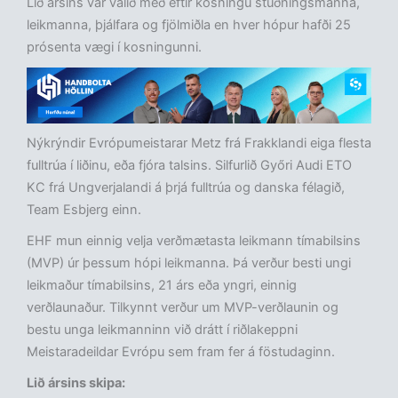
Lið ársins var valið með eftir kosningu stuðningsmanna,
leikmanna, þjálfara og fjölmiðla en hver hópur hafði 25
prósenta vægi í kosningunni.
Nýkrýndir Evrópumeistarar Metz frá Frakklandi eiga flesta
fulltrúa í liðinu, eða fjóra talsins. Silfurlið Győri Audi ETO
KC frá Ungverjalandi á þrjá fulltrúa og danska félagið,
Team Esbjerg einn.
EHF mun einnig velja verðmætasta leikmann tímabilsins
(MVP) úr þessum hópi leikmanna. Þá verður besti ungi
leikmaður tímabilsins, 21 árs eða yngri, einnig
verðlaunaður. Tilkynnt verður um MVP-verðlaunin og
bestu unga leikmanninn við drátt í riðlakeppni
Meistaradeildar Evrópu sem fram fer á föstudaginn.
Lið ársins skipa: