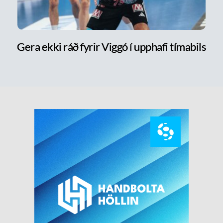
Gera ekki ráð fyrir Viggó í upphafi tímabils