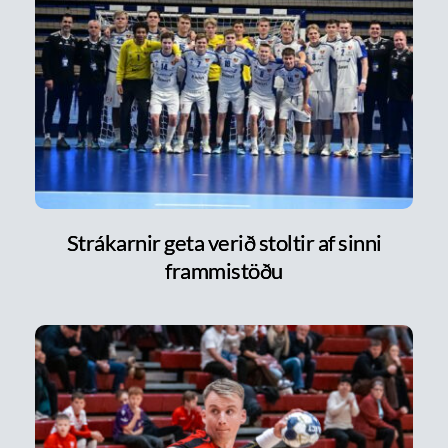
Strákarnir geta verið stoltir af sinni
frammistöðu