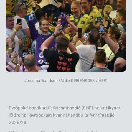
Johanna Bundsen (Attila KISBENEDEK / AFP)
Evrópska handknattleikssambandið (EHF) hefur tilkynnt
lið ársins í evrópskum kvennahandbolta fyrir tímabilið
2025/26.