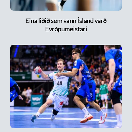
Eina liðið sem vann Ísland varð
Evrópumeistari