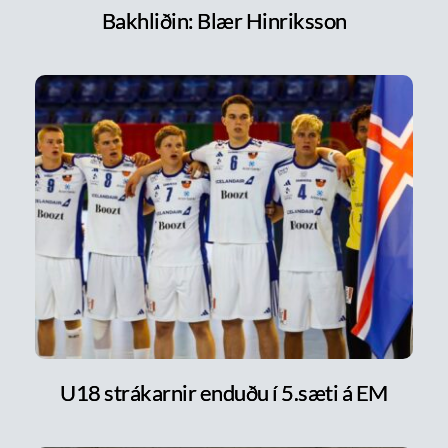
Bakhliðin: Blær Hinriksson
U18 strákarnir enduðu í 5.sæti á EM