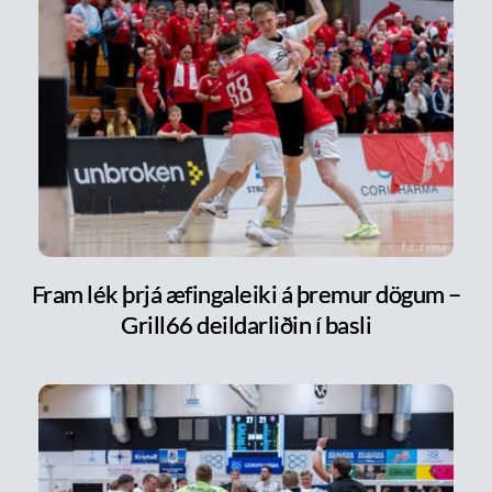
Fram lék þrjá æfingaleiki á þremur dögum –
Grill66 deildarliðin í basli