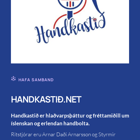
HAFA SAMBAND
HANDKASTIÐ.NET
Handkastið er hlaðvarpsþáttur og fréttamiðill um
íslenskan og erlendan handbolta.
Ritstjórar eru Arnar Daði Arnarsson og Styrmir