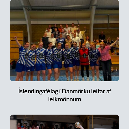
Íslendingafélag í Danmörku leitar af
leikmönnum