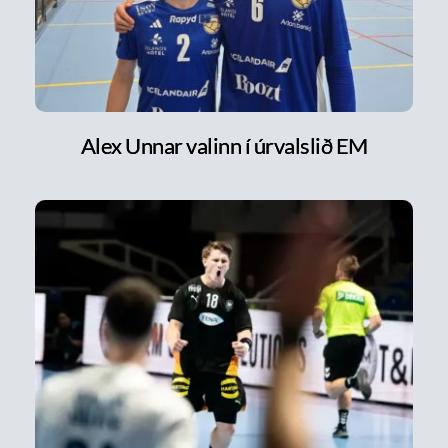
Alex Unnar valinn í úrvalslið EM