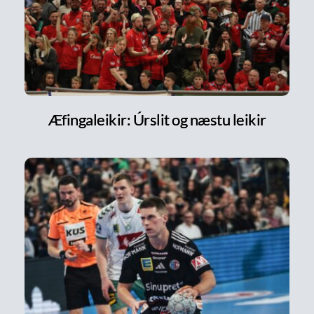
Æfingaleikir: Úrslit og næstu leikir