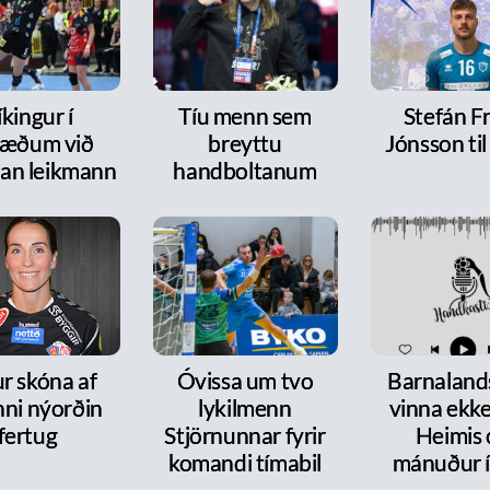
íkingur í
Tíu menn sem
Stefán F
ræðum við
breyttu
Jónsson ti
dan leikmann
handboltanum
r skóna af
Óvissa um tvo
Barnalands
nni nýorðin
lykilmenn
vinna ekke
fertug
Stjörnunnar fyrir
Heimis 
komandi tímabil
mánuður í