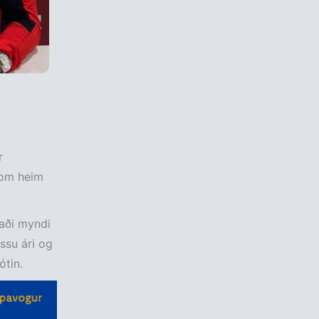
r
 kom heim
Daði myndi
essu ári og
tin.