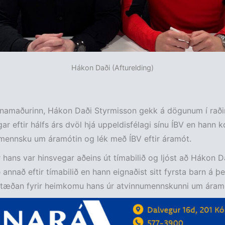
Hákon Daði (Afturelding)
rnamaðurinn, Hákon Daði Styrmisson gekk á dögunum í raði
gar eftir hálfs árs dvöl hjá uppeldisfélagi sínu ÍBV en hann
mennsku um áramótin og lék með ÍBV eftir áramót.
hans var hinsvegar aðeins út tímabilið og ljóst að Hákon 
ð annað eftir tímabilið en hann eignaðist sitt fyrsta barn á þ
stæðan fyrir heimkomu hans úr atvinnumennskunni um áramó