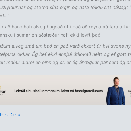
jölskyldunnar og stofna sína eigin og hafa fólkið sitt nálægt 
rki."
r að hann hafi alveg hugsað út í það að reyna að fara aftur 
nsku í sumar en aðstæður hafi ekki leyft það.
suðum alveg smá um það en það varð ekkert úr því svona n
stelpuna okkar. Ég hef ekki ennþá útilokað neitt og ef gott 
eit maður aldrei en eins og er, er ég ánægður þar sem ég er.
ttir - Karla