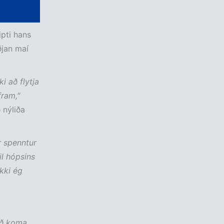
ipti hans
ðjan maí
i að flytja
fram,"
 nýliða
r spenntur
il hópsins
kki ég
 að koma