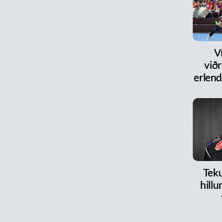
V
við
erlen
Teku
hillu