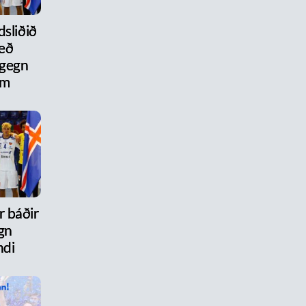
dsliðið
eð
 gegn
um
r báðir
gn
ndi