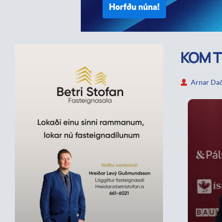
KOM T
Arnar Dað