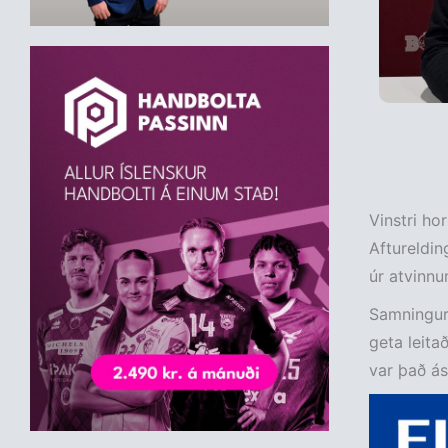
Vinstri ho
Aftureldin
úr atvinnu
Samningur 
geta leita
var það á