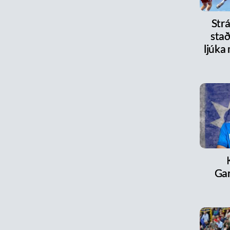
Strá
stað
ljúka
Ga