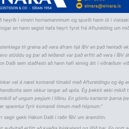
 heyrði í vinstri hornamanninum og spurði hann út í vistask
ldingar en hann segist hafa heyrt fyrst frá Afturelding um mi
sterklega til greina að vera áfram hjá ÍBV en það hentaði ekk
ð svo stöddu og þar að leiðandi var það erfitt að vera í ÍBV á
n Daði sem staðfesti að hann hafi einnig átt í viðræðum við
 einkar vel á næst komandi tímabil með Aftureldingu og ég e
 handbolta sem okkur langar að spila. Ég þekkti ekki mikið t
mikið af ungum peyjum í liðinu. En gömlu karlarnir þarna þe
 er spenntur fyrir komandi tímum með hópnum."
rr segir gekk Hákon Daði í raðir ÍBV um áramótin.
st auðvitað erfitt að kveðja Þýskaland og lífið þar. En gott