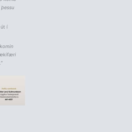
í þessu
út í
ýkomin
tækifæri
"