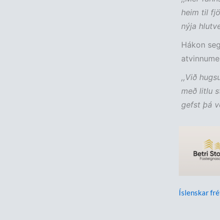
heim til f
nýja hlutve
Hákon segi
atvinnumen
,,Við hug
með litlu 
gefst þá v
Íslenskar fré