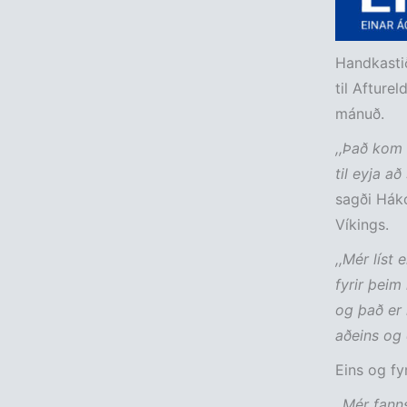
Handkastið
til Afture
mánuð.
,,Það kom 
til eyja a
sagði Háko
Víkings.
,,Mér líst
fyrir þeim
og það er 
aðeins og
Eins og fy
,,Mér fann