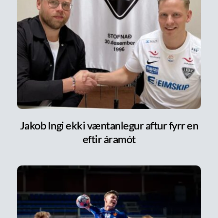
Jakob Ingi ekki væntanlegur aftur fyrr en
eftir áramót