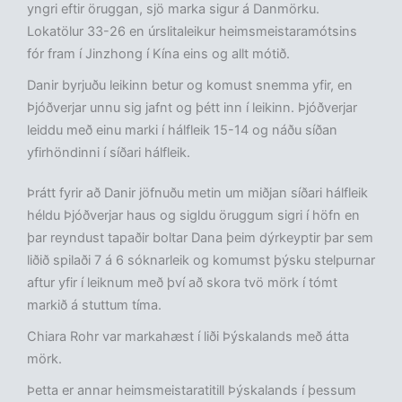
yngri eftir öruggan, sjö marka sigur á Danmörku.
Lokatölur 33-26 en úrslitaleikur heimsmeistaramótsins
fór fram í Jinzhong í Kína eins og allt mótið.
Danir byrjuðu leikinn betur og komust snemma yfir, en
Þjóðverjar unnu sig jafnt og þétt inn í leikinn. Þjóðverjar
leiddu með einu marki í hálfleik 15-14 og náðu síðan
yfirhöndinni í síðari hálfleik.
Þrátt fyrir að Danir jöfnuðu metin um miðjan síðari hálfleik
héldu Þjóðverjar haus og sigldu öruggum sigri í höfn en
þar reyndust tapaðir boltar Dana þeim dýrkeyptir þar sem
liðið spilaði 7 á 6 sóknarleik og komumst þýsku stelpurnar
aftur yfir í leiknum með því að skora tvö mörk í tómt
markið á stuttum tíma.
Chiara Rohr var markahæst í liði Þýskalands með átta
mörk.
Þetta er annar heimsmeistaratitill Þýskalands í þessum