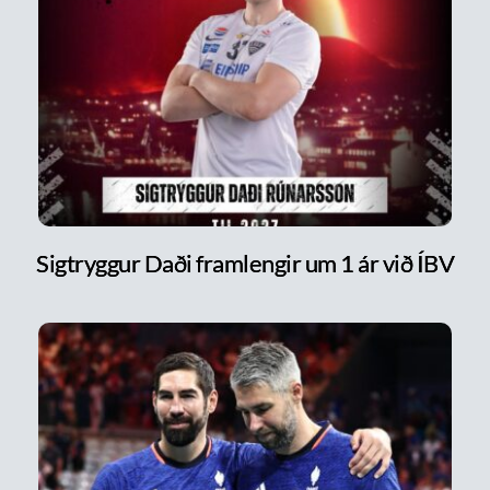
Sigtryggur Daði framlengir um 1 ár við ÍBV