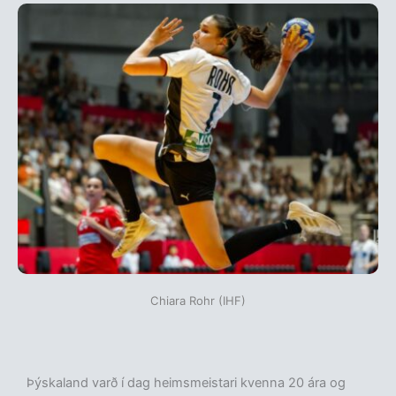
Chiara Rohr (IHF)
Þýskaland varð í dag heimsmeistari kvenna 20 ára og