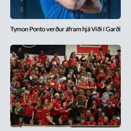
Tymon Ponto verður áfram hjá Víði í Garði