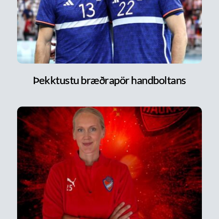
Þekktustu bræðrapör handboltans