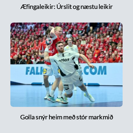
Æfingaleikir: Úrslit og næstu leikir
Golla snýr heim með stór markmið