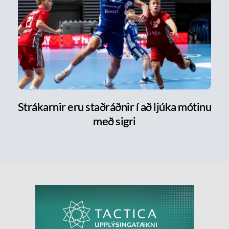
Strákarnir eru staðráðnir í að ljúka mótinu
með sigri