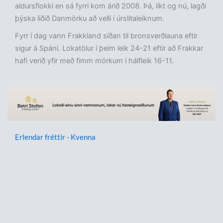
aldursflokki en sá fyrri kom árið 2008. Þá, líkt og nú, lagði
þýska liðið Danmörku að velli í úrslitaleiknum.
Fyrr í dag vann Frakkland síðan til bronsverðlauna eftir
sigur á Spáni. Lokatölur í þeim leik 24-21 eftir að Frakkar
hafi verið yfir með fimm mörkum í hálfleik 16-11.
Erlendar fréttir - Kvenna