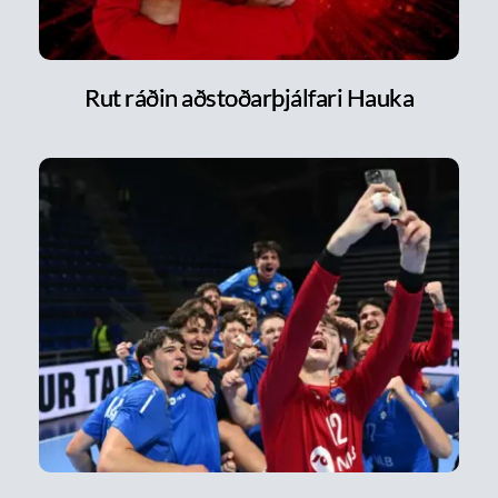
Rut ráðin aðstoðarþjálfari Hauka