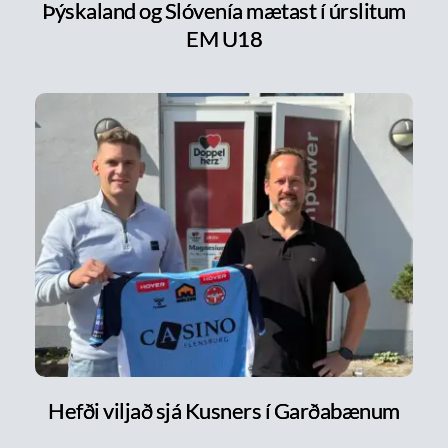
Þýskaland og Slóvenía mætast í úrslitum
EM U18
Hefði viljað sjá Kusners í Garðabænum