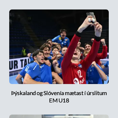
Þýskaland og Slóvenía mætast í úrslitum
EM U18