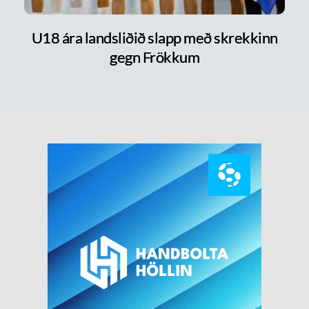
U18 ára landsliðið slapp með skrekkinn
gegn Frökkum