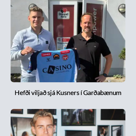
Hefði viljað sjá Kusners í Garðabænum