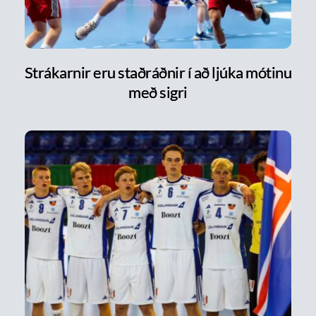
Strákarnir eru staðráðnir í að ljúka mótinu
með sigri