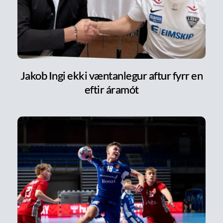
Jakob Ingi ekki væntanlegur aftur fyrr en
eftir áramót