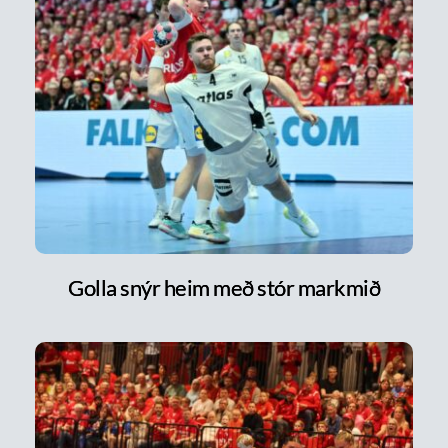
Golla snýr heim með stór markmið