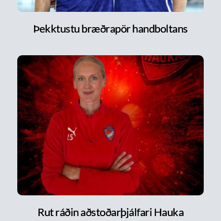
Þekktustu bræðrapör handboltans
Rut ráðin aðstoðarþjálfari Hauka