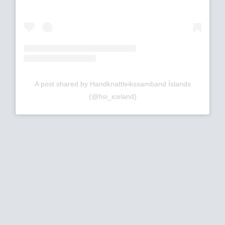
A post shared by Handknattleikssamband Íslands
(@hsi_iceland)