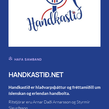
HAFA SAMBAND
HANDKASTIÐ.NET
Handkastið er hlaðvarpsþáttur og fréttamiðill um
íslenskan og erlendan handbolta.
Ritstjórar eru Arnar Daði Arnarsson og Styrmir
Sigurðsson.