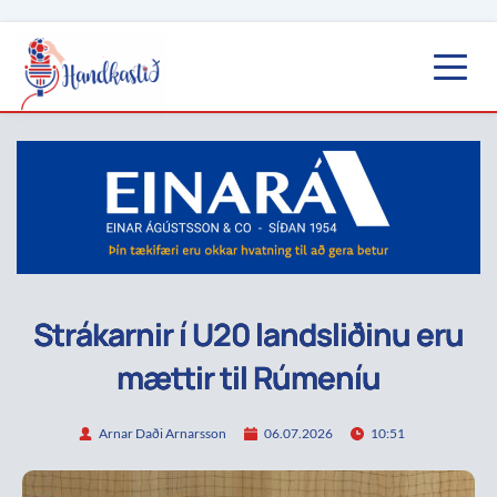
Strákarnir í U20 landsliðinu eru
mættir til Rúmeníu
Arnar Daði Arnarsson
06.07.2026
10:51