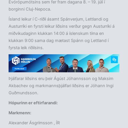
Evórópumótsins sem fer fram dagana 8. – 19. júlí í
borginni Cluj-Nepoca.
Ísland leikur í C-riðli ásamt Spánverjum, Lettlandi og
Austurríki en fyrsti leikur liðsins verður gegn Austurríki á
miðvikudaginn klukkan 14:00 á íslenskum tíma en
klukkan 9:00 sama dag mætast Spánn og Lettland í
fyrsta leik riðilsins.
Þjálfarar liðsins eru þeir Ágúst Jóhannsson og Maksim
Akbachev og markmannsþjálfari liðsins er Jóhann Ingi
Guðmundsson.
Hópurinn er eftirfarandi:
Markmenn:
Alexander Ásgrímsson , ÍR