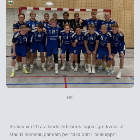
HSÍ
Strákarnir í 20 ára landsliði Íslands lögðu í gærkvöldi af
stað til Rúmeníu þar sem þeir taka þátt í lokakeppni