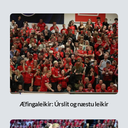
Æfingaleikir: Úrslit og næstu leikir