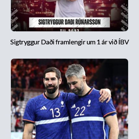
Sigtryggur Daði framlengir um 1 ár við ÍBV