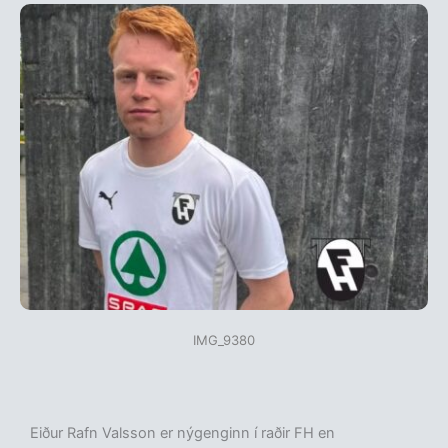
IMG_9380
Eiður Rafn Valsson er nýgenginn í raðir FH en