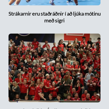
Strákarnir eru staðráðnir í að ljúka mótinu
með sigri