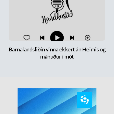
Barnalandsliðin vinna ekkert án Heimis og
mánuður í mót