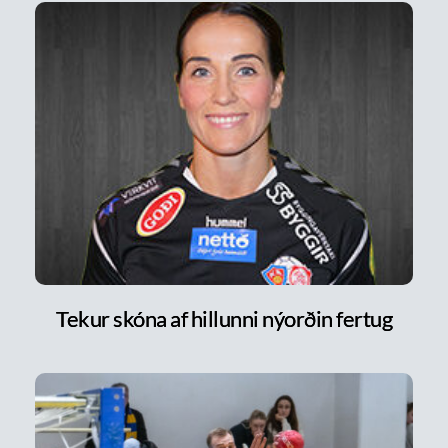
Tekur skóna af hillunni nýorðin fertug