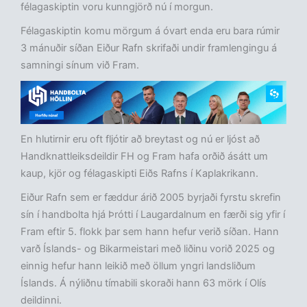
félagaskiptin voru kunngjörð nú í morgun.
Félagaskiptin komu mörgum á óvart enda eru bara rúmir
3 mánuðir síðan Eiður Rafn skrifaði undir framlengingu á
samningi sínum við Fram.
En hlutirnir eru oft fljótir að breytast og nú er ljóst að
Handknattleiksdeildir FH og Fram hafa orðið ásátt um
kaup, kjör og félagaskipti Eiðs Rafns í Kaplakrikann.
Eiður Rafn sem er fæddur árið 2005 byrjaði fyrstu skrefin
sín í handbolta hjá Þrótti í Laugardalnum en færði sig yfir í
Fram eftir 5. flokk þar sem hann hefur verið síðan. Hann
varð Íslands- og Bikarmeistari með liðinu vorið 2025 og
einnig hefur hann leikið með öllum yngri landsliðum
Íslands. Á nýliðnu tímabili skoraði hann 63 mörk í Olís
deildinni.