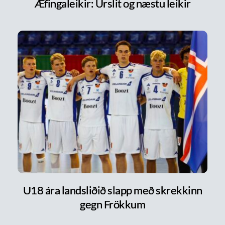
Æfingaleikir: Úrslit og næstu leikir
U18 ára landsliðið slapp með skrekkinn
gegn Frökkum