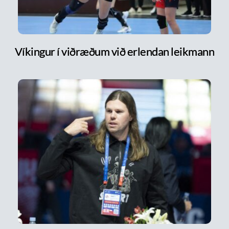
Víkingur í viðræðum við erlendan leikmann