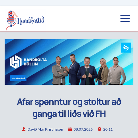
Afar spenntur og stoltur að
ganga til liðs við FH
Davíð Már Kristinsson
08.07.2026
20:11