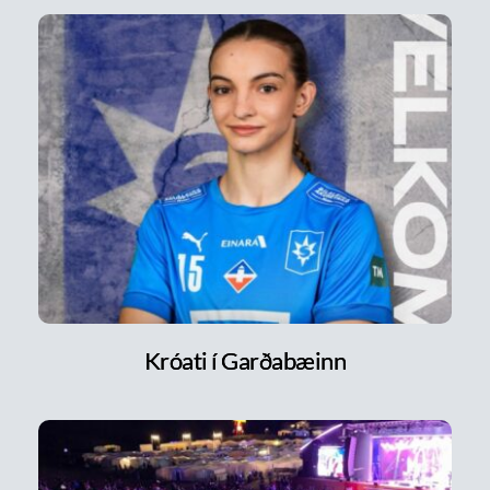
Króati í Garðabæinn