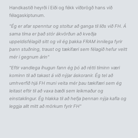
Handkastið heyrði í Eiði og fékk viðbrögð hans við
félagaskiptunum.
"Ég er afar spenntur og stoltur að ganga til liðs við FH. Á
sama tíma er það stór ákvörðun að kveðja
uppeldisfélagið sitt og vil ég þakka FRAM innilega fyrir
þann stuðning, traust og tækifæri sem félagið hefur veitt
mér í gegnum árin"
"Eftir vandlega íhugun fann ég þó að rétti tíminn væri
kominn til að takast á við nýjar áskoranir. Ég tel að
umhverfið hjá FH muni veita mér þau tækifæri sem ég
leitast eftir til að vaxa bæði sem leikmaður og
einstaklingur. Ég hlakka til að hefja þennan nýja kafla og
leggja allt mitt að mörkum fyrir FH"