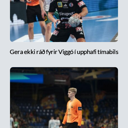
Gera ekki ráð fyrir Viggó í upphafi tímabils