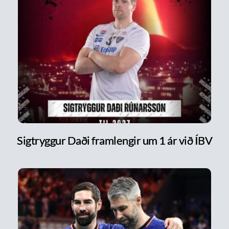
Sigtryggur Daði framlengir um 1 ár við ÍBV