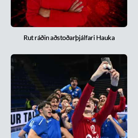
Rut ráðin aðstoðarþjálfari Hauka