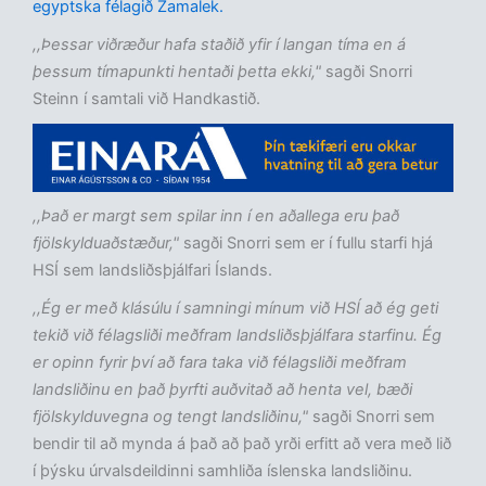
egyptska félagið Zamalek.
,,Þessar viðræður hafa staðið yfir í langan tíma en á
þessum tímapunkti hentaði þetta ekki,"
sagði Snorri
Steinn í samtali við Handkastið.
,,Það er margt sem spilar inn í en aðallega eru það
fjölskylduaðstæður,"
sagði Snorri sem er í fullu starfi hjá
HSÍ sem landsliðsþjálfari Íslands.
,,Ég er með klásúlu í samningi mínum við HSÍ að ég geti
tekið við félagsliði meðfram landsliðsþjálfara starfinu. Ég
er opinn fyrir því að fara taka við félagsliði meðfram
landsliðinu en það þyrfti auðvitað að henta vel, bæði
fjölskylduvegna og tengt landsliðinu,"
sagði Snorri sem
bendir til að mynda á það að það yrði erfitt að vera með lið
í þýsku úrvalsdeildinni samhliða íslenska landsliðinu.