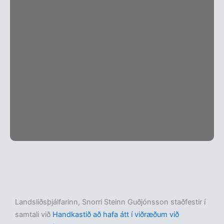
Landsliðsþjálfarinn, Snorri Steinn Guðjónsson staðfestir í
samtali við
Handkastið að hafa átt í viðræðum við