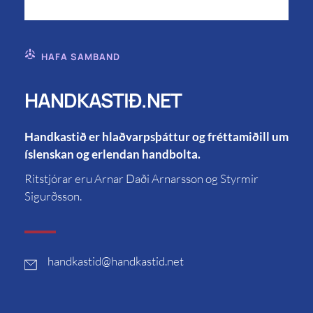
HAFA SAMBAND
HANDKASTIÐ.NET
Handkastið er hlaðvarpsþáttur og fréttamiðill um
íslenskan og erlendan handbolta.
Ritstjórar eru Arnar Daði Arnarsson og Styrmir
Sigurðsson.
handkastid
@handkastid.net