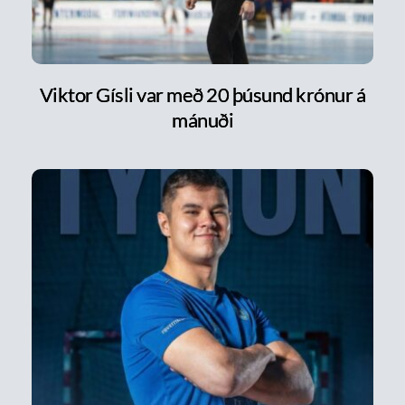
Viktor Gísli var með 20 þúsund krónur á
mánuði