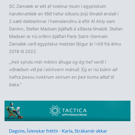
SC Zamalek er eitt af tveimur risum í egyptskum
handknattleik en liðið hefur síðustu þrjú tímabil endað í
2.sæti deildarinnar í heimalandinu á eftir Al Ahly sem
Daninn, Stefan Madsen þjálfaði á síðasta tímabili. Stefan
Madsen er nú orðinn þjálfari Paris Saint-Germain.
Zamalek varð egyptskur meistari fjögur ár í röð frá árinu
2018 til 2022.
,,Þeir sýndu mér mikinn áhuga og ég hef verið í
viðræðum við þá í einhvern mánuð. Ég er nú búinn að
hafna þessu nokkrum sinnum en þeir koma alltaf til
baka."
Dagsins
,
Íslenskar fréttir - Karla
,
Strákarnir okkar