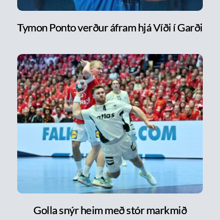
Tymon Ponto verður áfram hjá Víði í Garði
Golla snýr heim með stór markmið