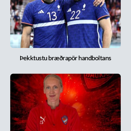
Þekktustu bræðrapör handboltans