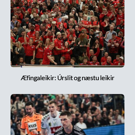
Æfingaleikir: Úrslit og næstu leikir