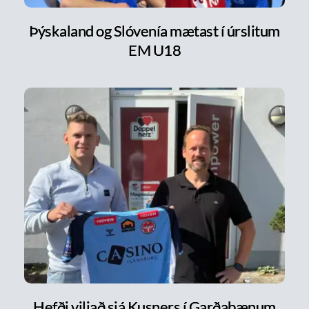
Þýskaland og Slóvenía mætast í úrslitum
EM U18
Hefði viljað sjá Kusners í Garðabænum