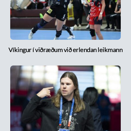
Víkingur í viðræðum við erlendan leikmann