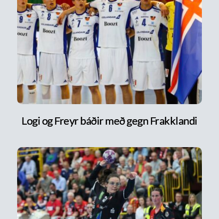
Logi og Freyr báðir með gegn Frakklandi