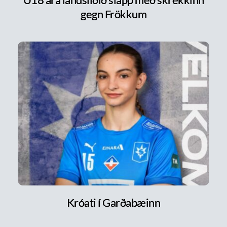
gegn Frökkum
Króati í Garðabæinn