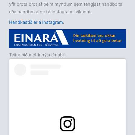
yfir brota brot af þeim myndum sem tengjast handbolta
eða handboltafólki á Instagram í vikunni.
Handkastið er á Instagram.
Teitur bíður eftir nýju tímabili