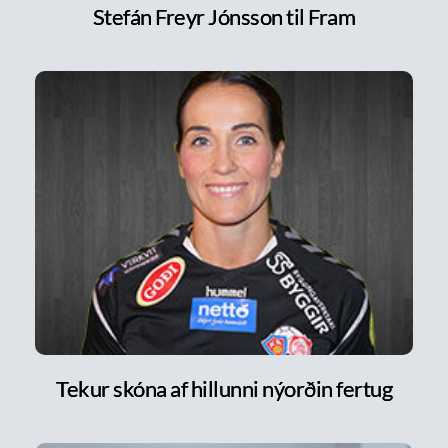
Stefán Freyr Jónsson til Fram
Tekur skóna af hillunni nýorðin fertug