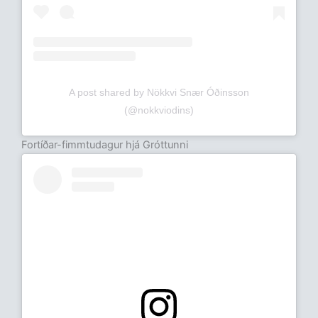
A post shared by Nökkvi Snær Óðinsson
(@nokkviodins)
Fortíðar-fimmtudagur hjá Gróttunni