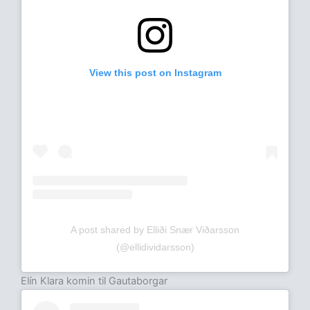
View this post on Instagram
A post shared by Elliði Snær Viðarsson
(@ellidividarsson)
Elín Klara komin til Gautaborgar