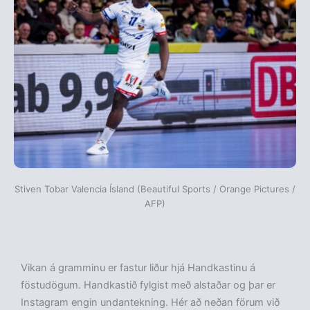
Stiven Tobar Valencia Ísland (Beautiful Sports / Orange Pictures /
AFP)
Vikan á gramminu er fastur liður hjá Handkastinu á
föstudögum. Handkastið fylgist með alstaðar og þar er
Instagram engin undantekning. Hér að neðan förum við