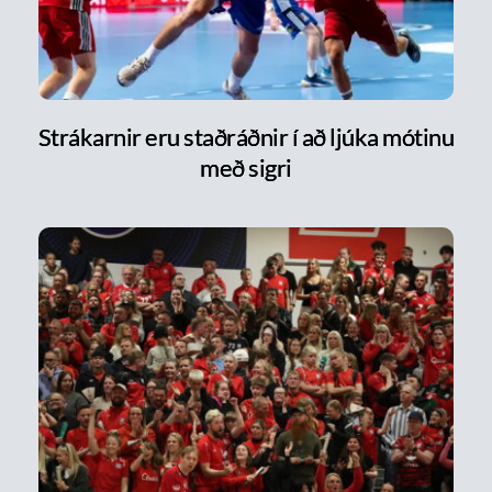
Strákarnir eru staðráðnir í að ljúka mótinu
með sigri