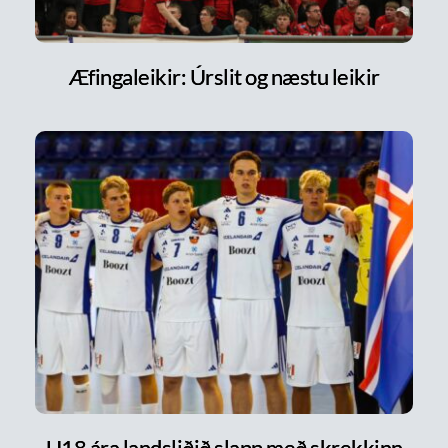
Æfingaleikir: Úrslit og næstu leikir
U18 ára landsliðið slapp með skrekkinn