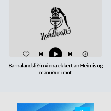
Barnalandsliðin vinna ekkert án Heimis og
mánuður í mót