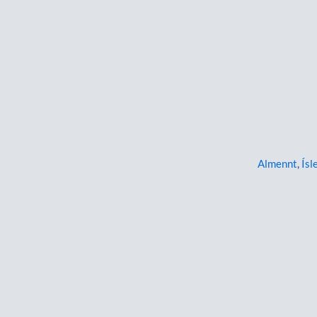
Almennt
,
Ísl