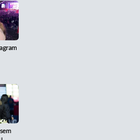
tagram
 sem
u