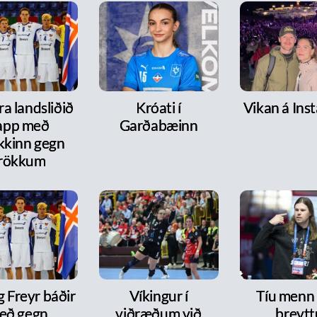
a landsliðið
Króati í
Vikan á Ins
lapp með
Garðabæinn
kkinn gegn
rökkum
g Freyr báðir
Víkingur í
Tíu menn
eð gegn
viðræðum við
breytt