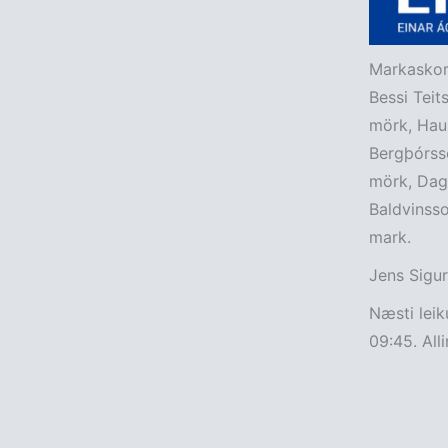
Markaskor 
Bessi Teit
mörk, Hau
Bergþórss
mörk, Dag
Baldvinsso
mark.
Jens Sigur
Næsti leik
09:45. Alli