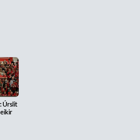
 Úrslit
eikir