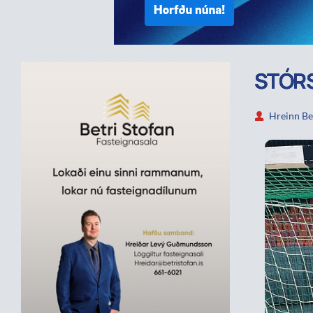
STÓRS
Hreinn Be