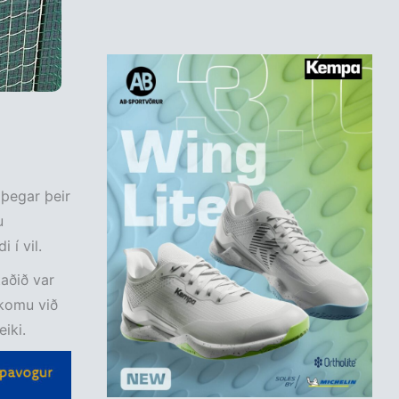
 þegar þeir
u
 í vil.
taðið var
 komu við
iki.