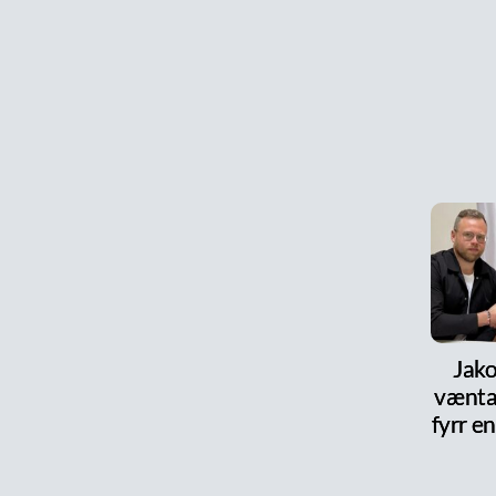
Jako
vænta
fyrr en