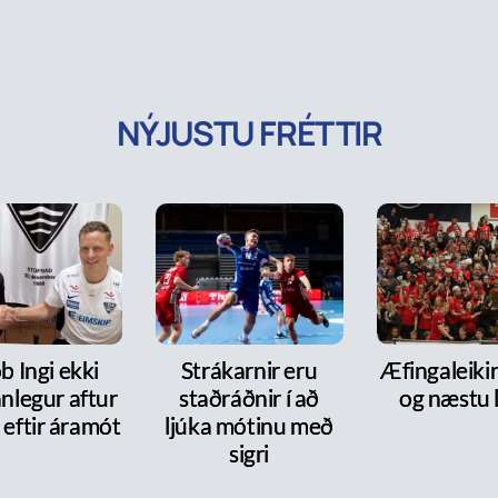
NÝJUSTU FRÉTTIR
b Ingi ekki
Strákarnir eru
Æfingaleikir:
nlegur aftur
staðráðnir í að
og næstu l
 eftir áramót
ljúka mótinu með
sigri