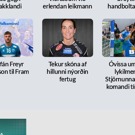
akklandi
erlendan leikmann
handbolt
fán Freyr
Tekur skóna af
Óvissa um
on til Fram
hillunni nýorðin
lykilme
fertug
Stjörnunnar
komandi tí