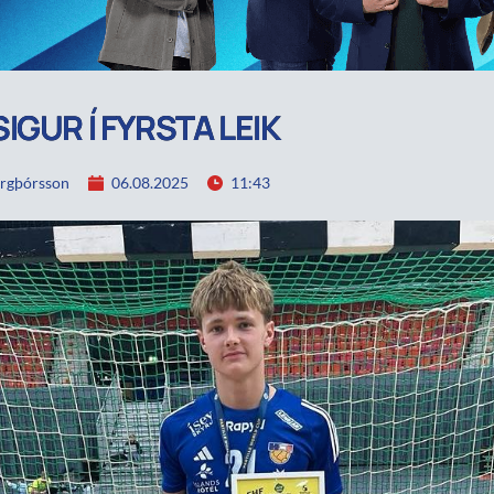
IGUR Í FYRSTA LEIK
rgþórsson
06.08.2025
11:43