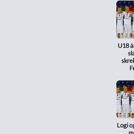
U18 ár
s
skre
F
Logi o
m