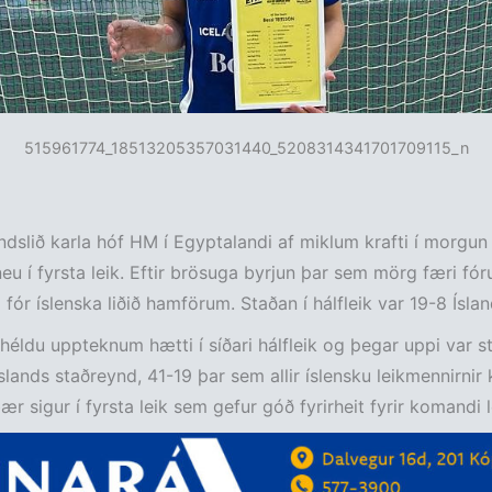
515961774_18513205357031440_5208314341701709115_n
ndslið karla hóf HM í Egyptalandi af miklum krafti í morgun
u í fyrsta leik. Eftir brösuga byrjun þar sem mörg færi fór
ór íslenska liðið hamförum. Staðan í hálfleik var 19-8 Íslandi
 héldu uppteknum hætti í síðari hálfleik og þegar uppi var s
Íslands staðreynd, 41-19 þar sem allir íslensku leikmennirnir
r sigur í fyrsta leik sem gefur góð fyrirheit fyrir komandi le