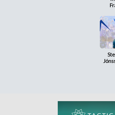
Fr
Ste
Jónss