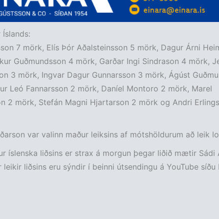
Íslands:
sson 7 mörk, Elís Þór Aðalsteinsson 5 mörk, Dagur Árni He
kur Guðmundsson 4 mörk, Garðar Ingi Sindrason 4 mörk, Je
on 3 mörk, Ingvar Dagur Gunnarsson 3 mörk, Ágúst Guðm
ur Leó Fannarsson 2 mörk, Daníel Montoro 2 mörk, Marel
n 2 mörk, Stefán Magni Hjartarson 2 mörk og Andri Erling
ðarson var valinn maður leiksins af mótshöldurum að leik 
ur íslenska liðsins er strax á morgun þegar liðið mætir Sádi 
r leikir liðsins eru sýndir í beinni útsendingu á YouTube síðu 