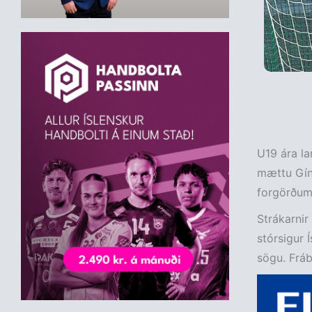
U19 ára la
mættu Gíne
forgörðum f
Strákarnir
stórsigur 
sögu. Frábæ