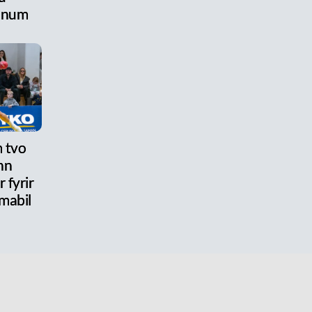
anum
 tvo
nn
 fyrir
mabil