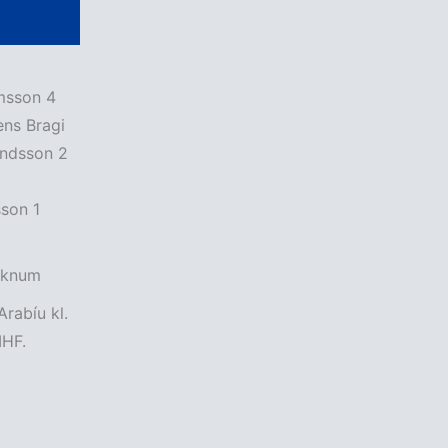
imsson 4
ns Bragi
undsson 2
sson 1
loknum
Arabíu kl.
IHF.