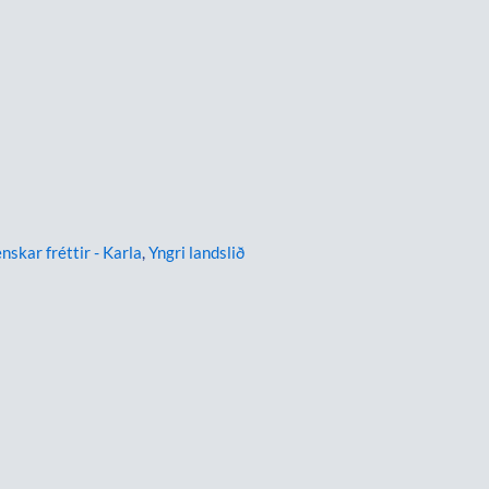
enskar fréttir - Karla
,
Yngri landslið