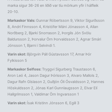
marka sigur 36-26 en liðið var tíu mörkum yfir í hálfleik
20-10.
Markaskor Vals:
Gunnar Róbertsson 9, Viktor Sigurðsson
8, Andri Finnsson 4, Kristófer Máni Jónasson 4, Allan
Norðberg 2, Bjarki Snorrason 2, Þorgils Jón Svölu
Baldursson 2, Þorvalur Örn Þorvaldsson 2, Agnar Smári
Jónsson 1, Bjarni í Selvindi 1.
Varin skot:
Björgvin Páll Gústavsson 17, Arnar Þór
Fylkisson 5
Markaskor Selfoss:
Tryggvi Sigurberg Traustason 6,
Aron Leó 4, Jason Dagur Þórisson 3, Alvaro Mallols 2,
Dagur Rafn Gíslason 2, Guðjón Óli Ósvaldsson 2, Hannes
Höskuldsson 2, Jónas Karl Gunnlaugsson 2, Elvar Elí
Hallgrímsson 1, Valdimar Örn Ingvarsson 1
Varin skot:
Ísak Kristinn Jónsson 6, Egill 3