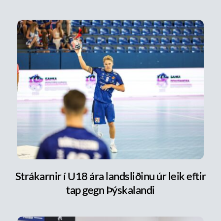
Strákarnir í U18 ára landsliðinu úr leik eftir
tap gegn Þýskalandi