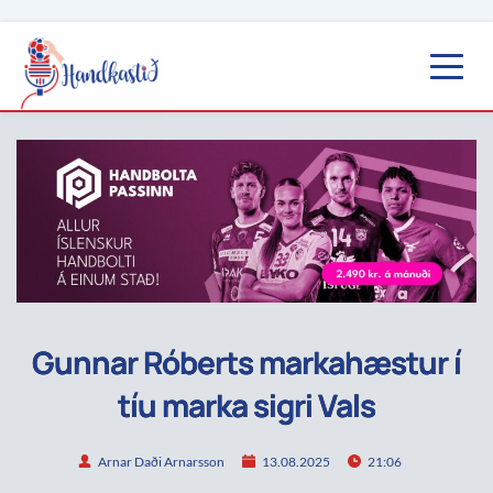
Gunnar Róberts markahæstur í
tíu marka sigri Vals
Arnar Daði Arnarsson
13.08.2025
21:06