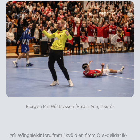
Björgvin Páll Gústavsson (Baldur Þorgilsson))
Þrír æfingaleikir fóru fram í kvöld en fimm Olís-deildar lið