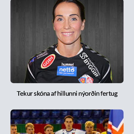
Tekur skóna af hillunni nýorðin fertug