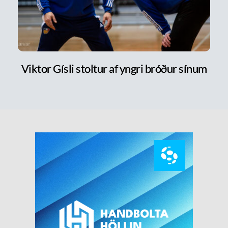
Viktor Gísli stoltur af yngri bróður sínum