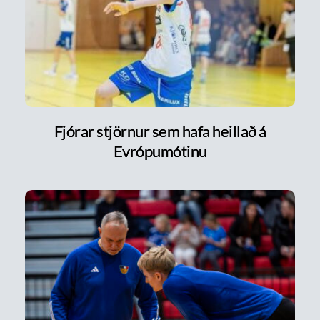
Fjórar stjörnur sem hafa heillað á
Evrópumótinu