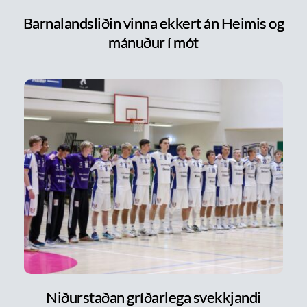
Barnalandsliðin vinna ekkert án Heimis og
mánuður í mót
Niðurstaðan gríðarlega svekkjandi