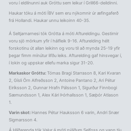
voru í eldlínunni auk Gróttu sem leikur í Grill66-deildinni.
Haukar tóku á móti ÍBV sem eru nýkomnir úr æfingaferð
frá Hollandi. Haukar unnu leikoinn 40-35.
Á Seltjarnarnesi tók Grótta á móti Aftureldingu. Gestirnir
voru sjö mörkum yfir í hálfleik 9-16. Afturelding hélt
forskotinu út allan leikinn og voru til að mynda 25-19 yfir
þegar fimm mínútur lifðu leiks. Afturelding gaf hinsvegar í,
í lokin og uppskar ellefu marka sigur 31-20.
Markaskor Gróttu:
Tómas Bragi Starrason 8, Kari Kvaran
2, Gísli Örn Alfreðsson 2, Antoine Pantano 2, Ari Pétur
Eiríksson 2, Gunnar Hrafn Pálsson 1, Sigurður Finnbogi
Sæmundsson 1, Alex Kári Þórhallsson 1, Sæþór Atlason
1.
Varin skot:
Hannes Pétur Hauksson 6 varin, Andri Snær
Sigmarsson 4.
Á Hlíðarenda tók Valur á móti nýliðum Selfoss og vann tíu