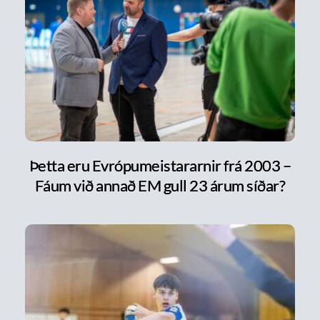
Þetta eru Evrópumeistararnir frá 2003 –
Fáum við annað EM gull 23 árum síðar?