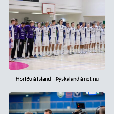
Horfðu á Ísland – Þýskaland á netinu