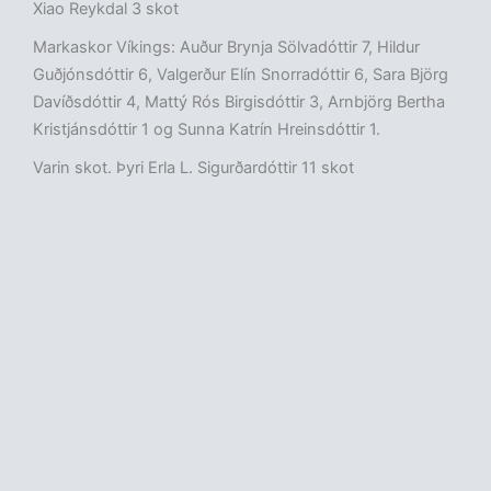
Xiao Reykdal 3 skot
Markaskor Víkings: Auður Brynja Sölvadóttir 7, Hildur
Guðjónsdóttir 6, Valgerður Elín Snorradóttir 6, Sara Björg
Davíðsdóttir 4, Mattý Rós Birgisdóttir 3, Arnbjörg Bertha
Kristjánsdóttir 1 og Sunna Katrín Hreinsdóttir 1.
Varin skot. Þyri Erla L. Sigurðardóttir 11 skot