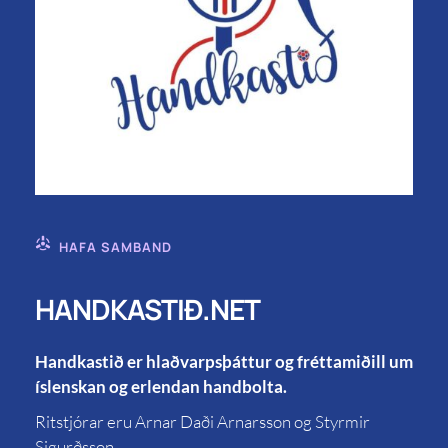
HAFA SAMBAND
HANDKASTIÐ.NET
Handkastið er hlaðvarpsþáttur og fréttamiðill um
íslenskan og erlendan handbolta.
Ritstjórar eru Arnar Daði Arnarsson og Styrmir
Sigurðsson.