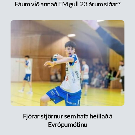
Fáum við annað EM gull 23 árum síðar?
Fjórar stjörnur sem hafa heillað á
Evrópumótinu