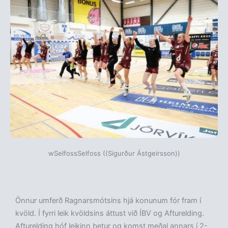
wSelfossSelfoss ((Sigurður Ástgeirsson))
Önnur umferð Ragnarsmótsins hjá konunum fór fram í
kvöld. Í fyrri leik kvöldsins áttust við ÍBV og Afturelding.
Afturelding hóf leikinn betur og komst meðal annars í 2-