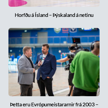
Horfðu á Ísland – Þýskaland á netinu
Þetta eru Evrópumeistararnir frá 2003 –