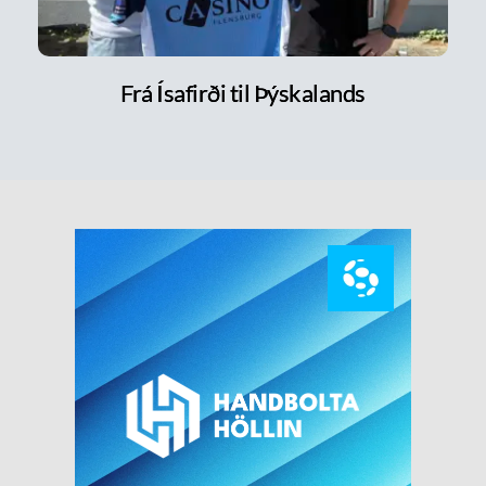
Frá Ísafirði til Þýskalands