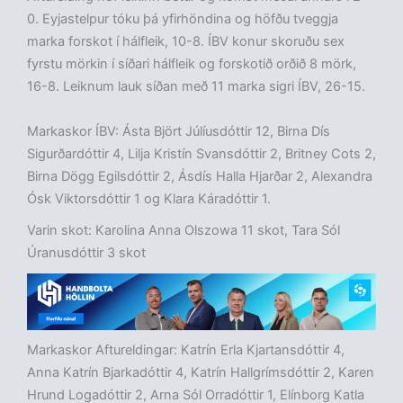
0. Eyjastelpur tóku þá yfirhöndina og höfðu tveggja
marka forskot í hálfleik, 10-8. ÍBV konur skoruðu sex
fyrstu mörkin í síðari hálfleik og forskotið orðið 8 mörk,
16-8. Leiknum lauk síðan með 11 marka sigri ÍBV, 26-15.
Markaskor ÍBV: Ásta Björt Júlíusdóttir 12, Birna Dís
Sigurðardóttir 4, Lilja Kristín Svansdóttir 2, Britney Cots 2,
Birna Dögg Egilsdóttir 2, Ásdís Halla Hjarðar 2, Alexandra
Ósk Viktorsdóttir 1 og Klara Káradóttir 1.
Varin skot: Karolina Anna Olszowa 11 skot, Tara Sól
Úranusdóttir 3 skot
Markaskor Aftureldingar: Katrín Erla Kjartansdóttir 4,
Anna Katrín Bjarkadóttir 4, Katrín Hallgrímsdóttir 2, Karen
Hrund Logadóttir 2, Arna Sól Orradóttir 1, Elínborg Katla