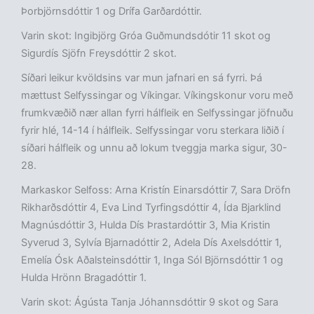
Þorbjörnsdóttir 1 og Drífa Garðardóttir.
Varin skot: Ingibjörg Gróa Guðmundsdótir 11 skot og
Sigurdís Sjöfn Freysdóttir 2 skot.
Síðari leikur kvöldsins var mun jafnari en sá fyrri. Þá
mættust Selfyssingar og Víkingar. Víkingskonur voru með
frumkvæðið nær allan fyrri hálfleik en Selfyssingar jöfnuðu
fyrir hlé, 14-14 í hálfleik. Selfyssingar voru sterkara liðið í
síðari hálfleik og unnu að lokum tveggja marka sigur, 30-
28.
Markaskor Selfoss: Arna Kristín Einarsdóttir 7, Sara Dröfn
Rikharðsdóttir 4, Eva Lind Tyrfingsdóttir 4, Ída Bjarklind
Magnúsdóttir 3, Hulda Dís Þrastardóttir 3, Mia Kristin
Syverud 3, Sylvía Bjarnadóttir 2, Adela Dís Axelsdóttir 1,
Emelía Ósk Aðalsteinsdóttir 1, Inga Sól Björnsdóttir 1 og
Hulda Hrönn Bragadóttir 1.
Varin skot: Ágústa Tanja Jóhannsdóttir 9 skot og Sara