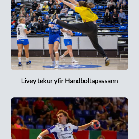
Livey tekur yfir Handboltapassann