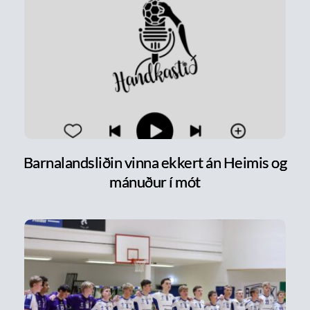
Barnalandsliðin vinna ekkert án Heimis og
mánuður í mót