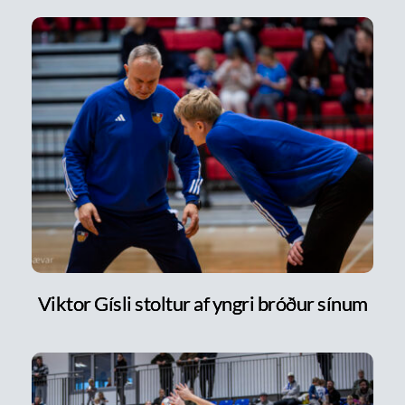
Viktor Gísli stoltur af yngri bróður sínum