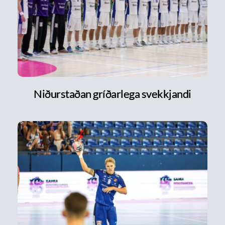
Niðurstaðan gríðarlega svekkjandi