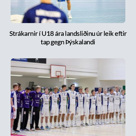
Strákarnir í U18 ára landsliðinu úr leik eftir
tap gegn Þýskalandi