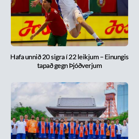
Hafa unnið 20 sigra í 22 leikjum – Einungis
tapað gegn Þjóðverjum