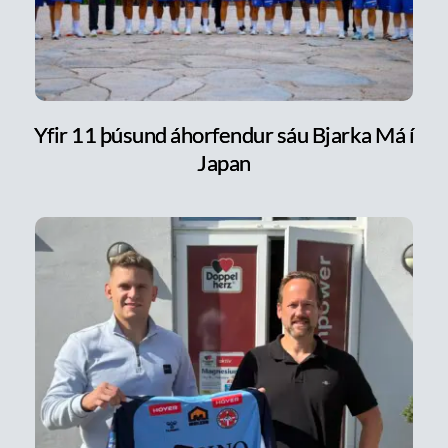
Yfir 11 þúsund áhorfendur sáu Bjarka Má í
Japan