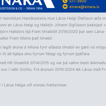
heimildum Handkastsins mun Lárus Helgi Ólafsson æfa m
ikunni en Lárus Helgi og Halldór Jóhann Sigfússon þekkjast v
stjórn Halldórs hjá Fram tímabilið 2019/2020 þar sem Lárus 
maður Fram liðsins það tímabil.
i lagði skóna á hilluna fyrir síðasta tímabil en gæti nú mögu
 til að hjálpa sínu fyrrum félagi og fyrrum þjálfara.
með HK tímabilið 2014/2015 og var þá valinn besti leikmað
svo í raðir Gróttu. Frá árunum 2018-2024 lék Lárus með Fra
 í Lárus Helga við vinnslu fréttarinnar.