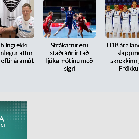
b Ingi ekki
Strákarnir eru
U18 ára lan
nlegur aftur
staðráðnir í að
slapp m
 eftir áramót
ljúka mótinu með
skrekkinn
sigri
Frökk