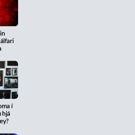
in
álfari
a
oma í
 hjá
rey?