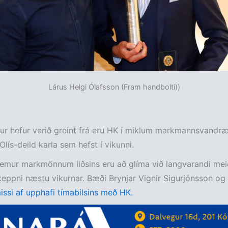
Lárus Helgi Ólafsson (Fram handbolti))
ur hefur verið greint frá eru HK í miklum markmannsvandræ
 Olís-deild karla sem hefst í vikunni.
remur markmönnum liðsins eru að glíma við langvarandi mei
keppni næstu vikurnar. Bæði Brynjar Vignir Sigurjónsson og
issi af upphafi tímabilsins með HK.