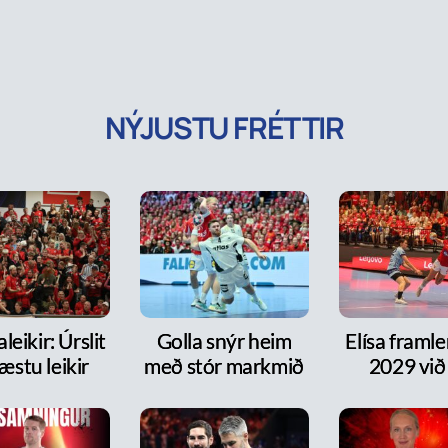
NÝJUSTU FRÉTTIR
leikir: Úrslit
Golla snýr heim
Elísa framlen
æstu leikir
með stór markmið
2029 við