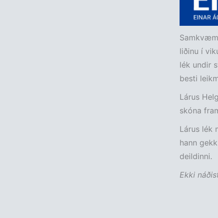
Samkvæmt 
liðinu í v
lék undir 
besti leik
Lárus Helg
skóna fram
Lárus lék 
hann gekk 
deildinni.
Ekki náðist