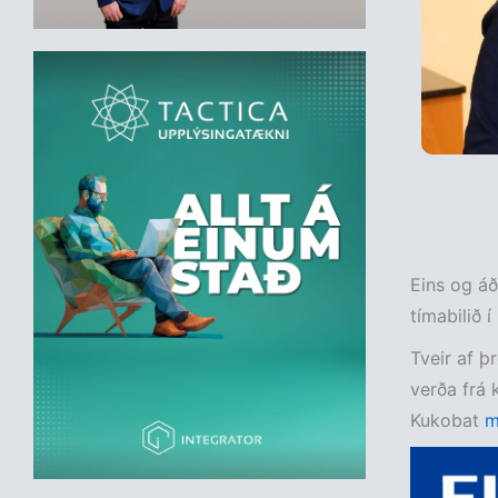
Eins og áð
tímabilið í
Tveir af þ
verða frá 
Kukobat
m