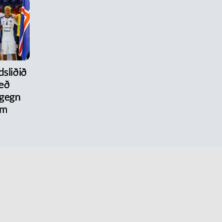
dsliðið
eð
 gegn
um