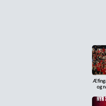
Æfinga
og n