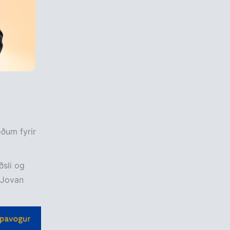
ðum fyrir
ðsli og
 Jovan