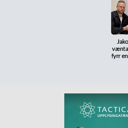
Jako
vænta
fyrr en