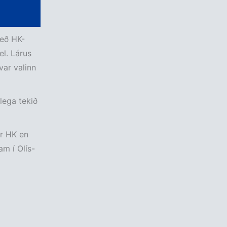
eð HK-
el. Lárus
var valinn
lega tekið
ur HK en
m í Olís-