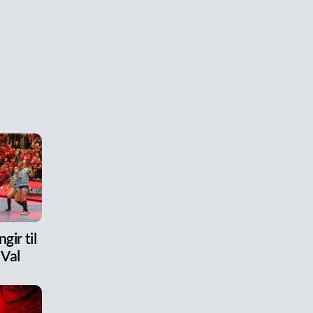
gir til
 Val