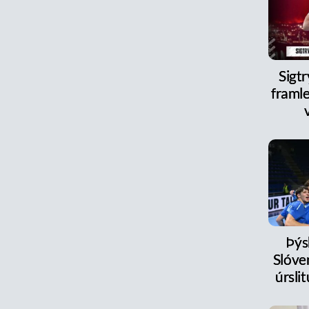
Sigt
framle
Þýs
Slóve
úrsl