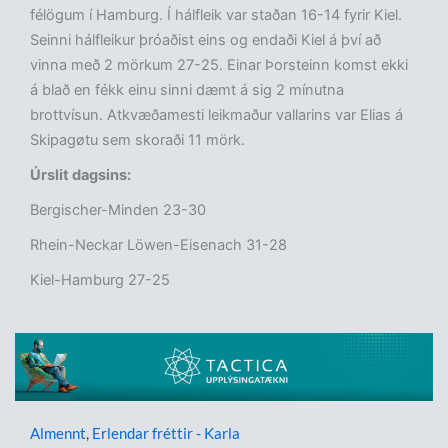
félögum í Hamburg. Í hálfleik var staðan 16-14 fyrir Kiel.
Seinni hálfleikur þróaðist eins og endaði Kiel á því að
vinna með 2 mörkum 27-25. Einar Þorsteinn komst ekki
á blað en fékk einu sinni dæmt á sig 2 mínutna
brottvísun. Atkvæðamesti leikmaður vallarins var Elias á
Skipagøtu sem skoraði 11 mörk.
Úrslit dagsins:
Bergischer-Minden 23-30
Rhein-Neckar Löwen-Eisenach 31-28
Kiel-Hamburg 27-25
Almennt
,
Erlendar fréttir - Karla