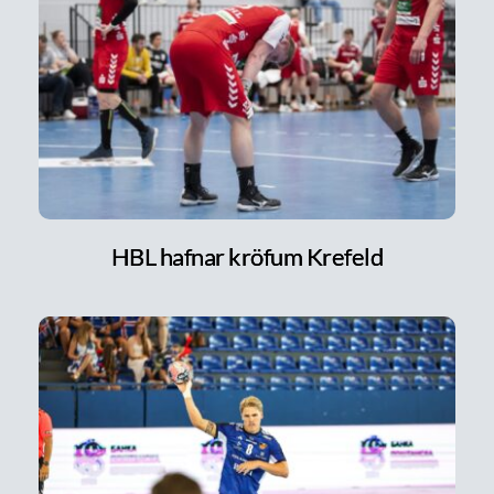
HBL hafnar kröfum Krefeld