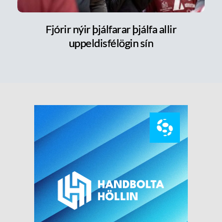
Fjórir nýir þjálfarar þjálfa allir
uppeldisfélögin sín