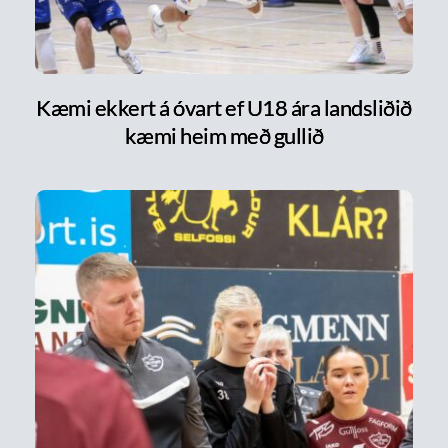
Kæmi ekkert á óvart ef U18 ára landsliðið
kæmi heim með gullið