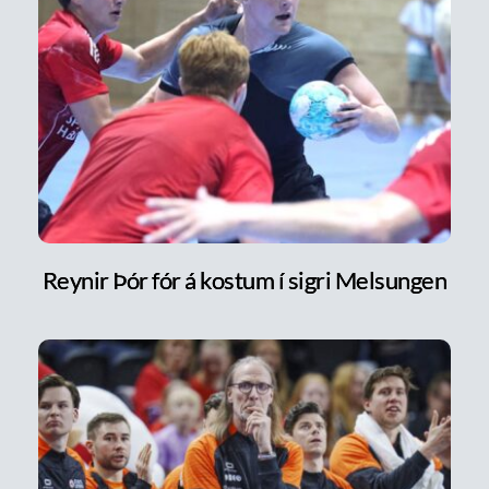
Reynir Þór fór á kostum í sigri Melsungen