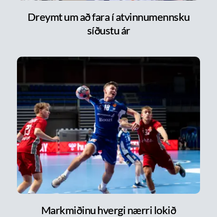
Dreymt um að fara í atvinnumennsku
síðustu ár
Markmiðinu hvergi nærri lokið