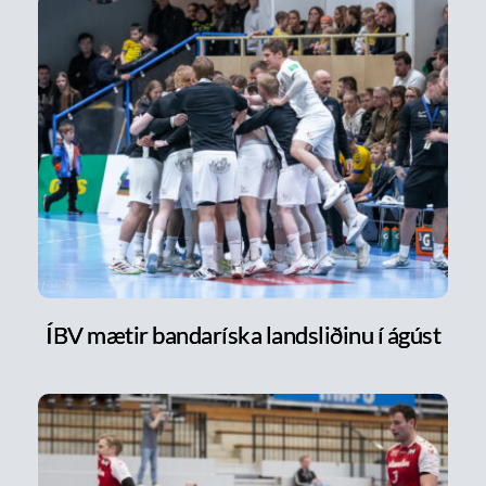
ÍBV mætir bandaríska landsliðinu í ágúst