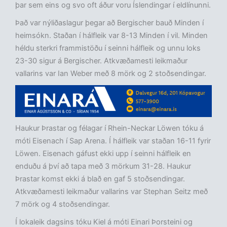
þar sem eins og svo oft áður voru Íslendingar í eldlínunni.
Það var nýliðaslagur þegar að Bergischer bauð Minden í
heimsókn. Staðan í hálfleik var 8-13 Minden í vil. Minden
héldu sterkri frammistöðu í seinni hálfleik og unnu loks
23-30 sigur á Bergischer. Atkvæðamesti leikmaður
vallarins var Ian Weber með 8 mörk og 2 stoðsendingar.
Haukur Þrastar og félagar í Rhein-Neckar Löwen tóku á
móti Eisenach í Sap Arena. Í hálfleik var staðan 16-11 fyrir
Löwen. Eisenach gáfust ekki upp í seinni hálfleik en
enduðu á því að tapa með 3 mörkum 31-28. Haukur
Þrastar komst ekki á blað en gaf 5 stoðsendingar.
Atkvæðamesti leikmaður vallarins var Stephan Seitz með
7 mörk og 4 stoðsendingar.
Í lokaleik dagsins tóku Kiel á móti Einari Þorsteini og