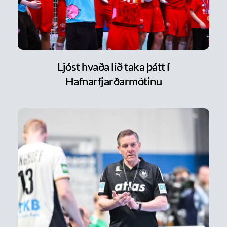
Ljóst hvaða lið taka þátt í
Hafnarfjarðarmótinu