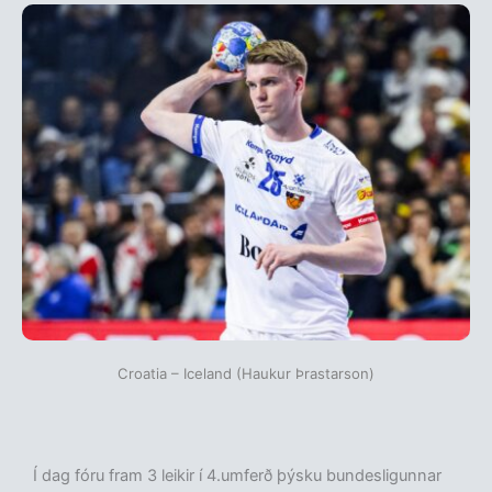
Croatia – Iceland (Haukur Þrastarson)
Í dag fóru fram 3 leikir í 4.umferð þýsku bundesligunnar