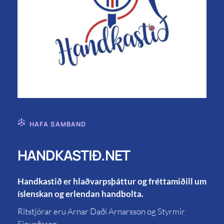
HAFA SAMBAND
HANDKASTIÐ.NET
Handkastið er hlaðvarpsþáttur og fréttamiðill um
íslenskan og erlendan handbolta.
Ritstjórar eru Arnar Daði Arnarsson og Styrmir
Sigurðsson.