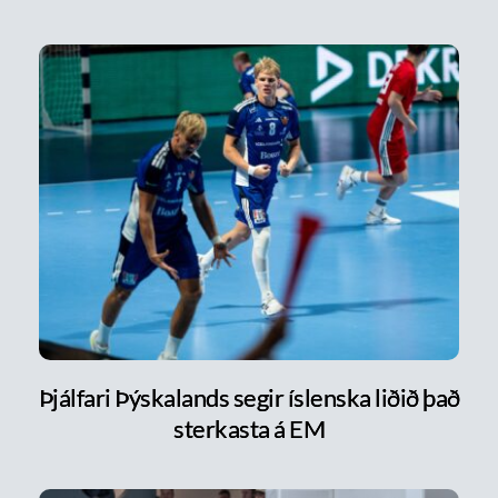
Þjálfari Þýskalands segir íslenska liðið það
sterkasta á EM