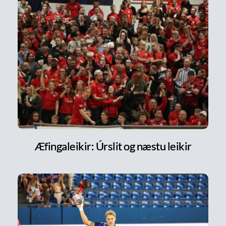
Æfingaleikir: Úrslit og næstu leikir