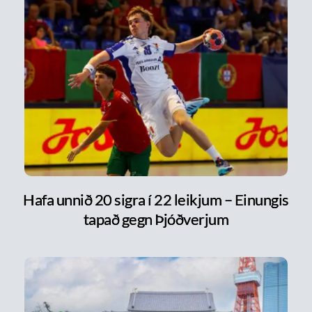
Hafa unnið 20 sigra í 22 leikjum – Einungis
tapað gegn Þjóðverjum