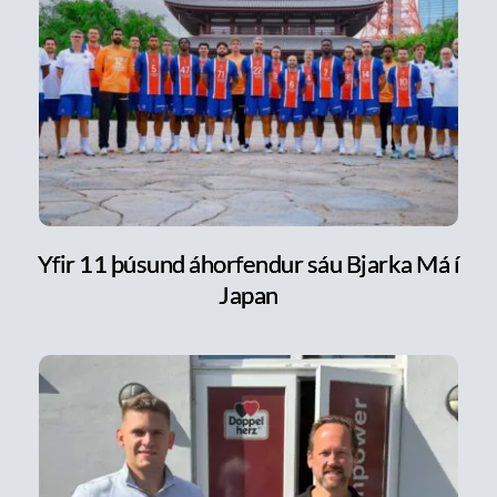
Yfir 11 þúsund áhorfendur sáu Bjarka Má í
Japan