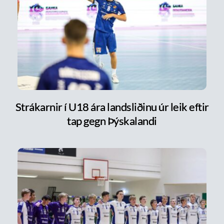
Strákarnir í U18 ára landsliðinu úr leik eftir
tap gegn Þýskalandi