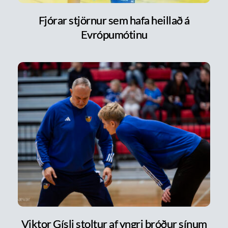
Fjórar stjörnur sem hafa heillað á
Evrópumótinu
Viktor Gísli stoltur af yngri bróður sínum