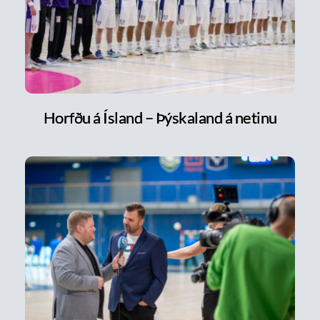
Horfðu á Ísland – Þýskaland á netinu