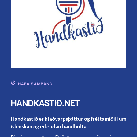
HAFA SAMBAND
HANDKASTIÐ.NET
Handkastið er hlaðvarpsþáttur og fréttamiðill um
íslenskan og erlendan handbolta.