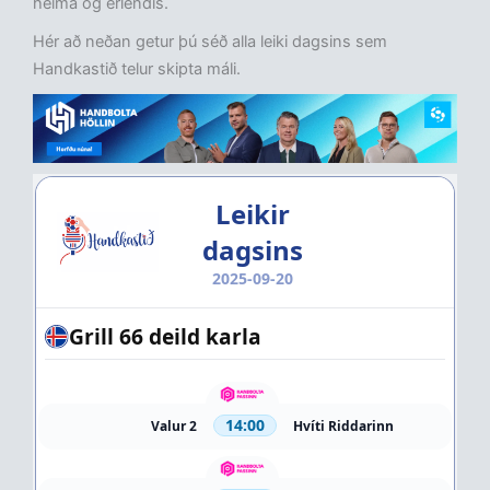
heima og erlendis.
Hér að neðan getur þú séð alla leiki dagsins sem
Handkastið telur skipta máli.