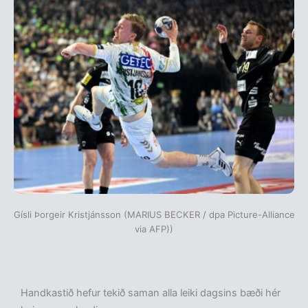
Gísli Þorgeir Kristjánsson (MARIUS BECKER / dpa Picture-Alliance
via AFP))
Handkastið hefur tekið saman alla leiki dagsins bæði hér