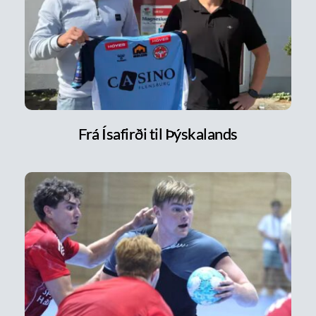
Frá Ísafirði til Þýskalands