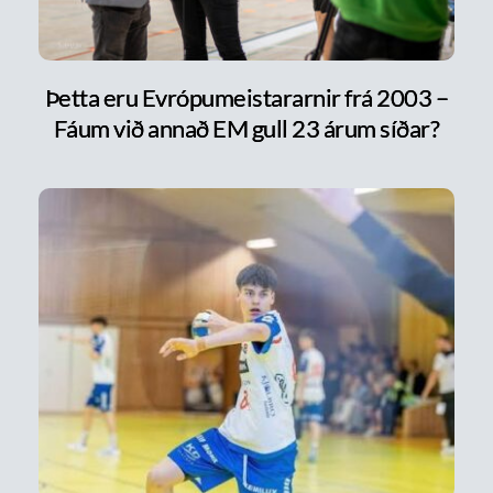
Þetta eru Evrópumeistararnir frá 2003 –
Fáum við annað EM gull 23 árum síðar?