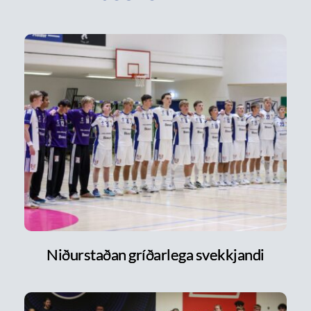
Niðurstaðan gríðarlega svekkjandi