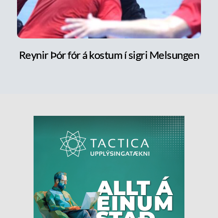
Reynir Þór fór á kostum í sigri Melsungen