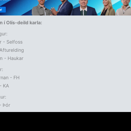
 í Olís-deild karla:
ur:
r - Selfoss
 Afturelding
m - Haukar
r:
rnan - FH
- KA
ur:
- Þór