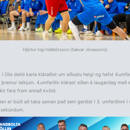
Hjörtur Ingi Halldórsson (Sævar Jónasson))
í Olís deild karla kláraðist um síðustu helgi og hefst 4.umfer
þremur leikjum. 4.umferðin klárast síðan á laugardag með e
ikir fara fram annað kvöld.
an er búið að taka saman það sem gerðist í 3. umferðinni í 
0 sekúndum.