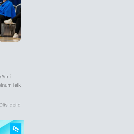
ðin í
inum leik
Olís-deild