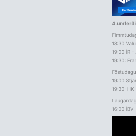
4.umferðin
Fimmtudag
18:30 Valu
19:00 ÍR -
19:30: Fra
Föstudagu
19:00 Stja
19:30: HK 
Laugardag
16:00 ÍBV 