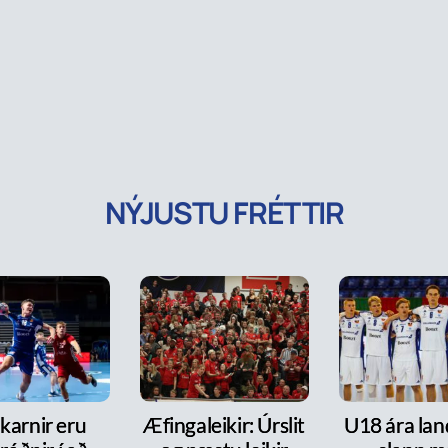
NÝJUSTU FRÉTTIR
karnir eru
Æfingaleikir: Úrslit
U18 ára lan