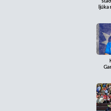
stað
ljúka
Ga