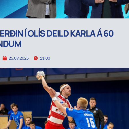
ERÐIN Í OLÍS DEILD KARLA Á 60
NDUM
25.09.2025
11:00