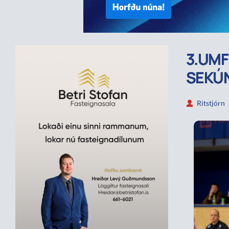
3.UMF
SEKÚ
Ritstjórn