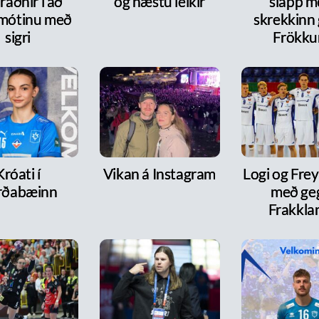
ráðnir í að
og næstu leikir
slapp m
 mótinu með
skrekkinn
sigri
Frökk
Króati í
Vikan á Instagram
Logi og Frey
rðabæinn
með ge
Frakkla