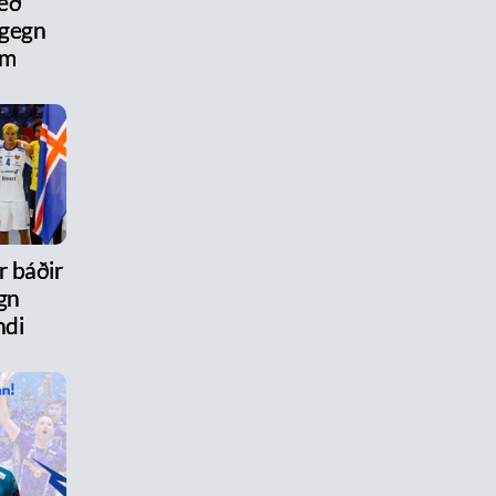
eð
 gegn
um
r báðir
gn
ndi