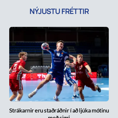
NÝJUSTU FRÉTTIR
Strákarnir eru staðráðnir í að ljúka mótinu
með sigri