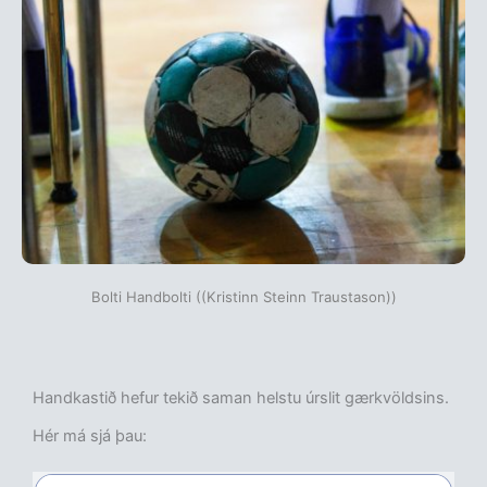
Bolti Handbolti ((Kristinn Steinn Traustason))
Handkastið hefur tekið saman helstu úrslit gærkvöldsins.
Hér má sjá þau: