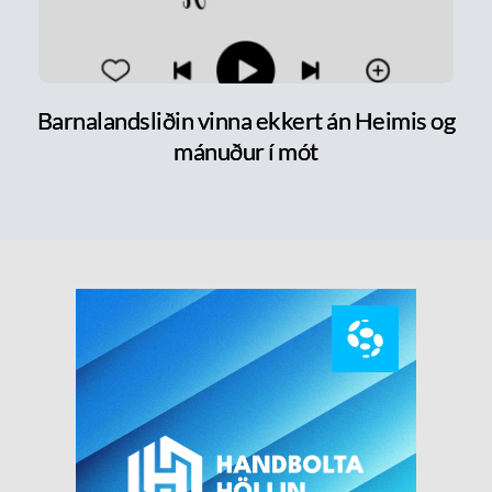
Barnalandsliðin vinna ekkert án Heimis og
mánuður í mót