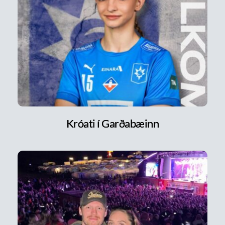
Króati í Garðabæinn