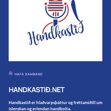
HAFA SAMBAND
HANDKASTIÐ.NET
Handkastið er hlaðvarpsþáttur og fréttamiðill um
íslenskan og erlendan handbolta.