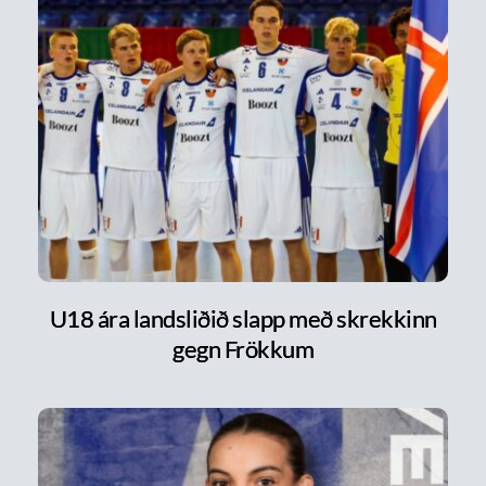
U18 ára landsliðið slapp með skrekkinn
gegn Frökkum