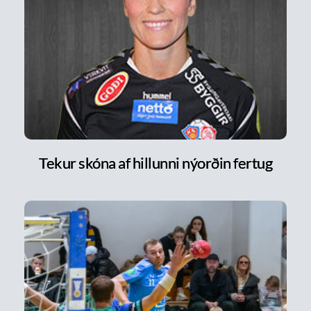
Tekur skóna af hillunni nýorðin fertug