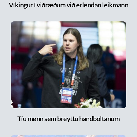
Víkingur í viðræðum við erlendan leikmann
Tíu menn sem breyttu handboltanum