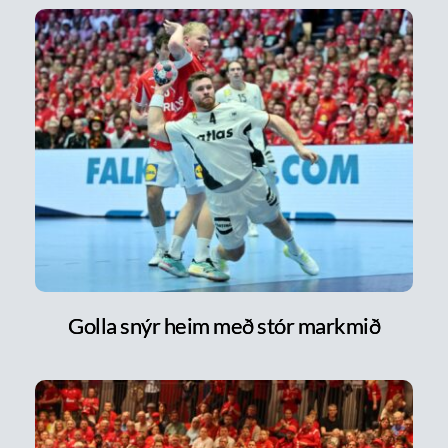
Golla snýr heim með stór markmið