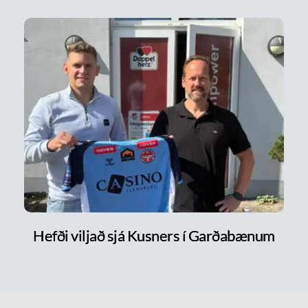
Hefði viljað sjá Kusners í Garðabænum