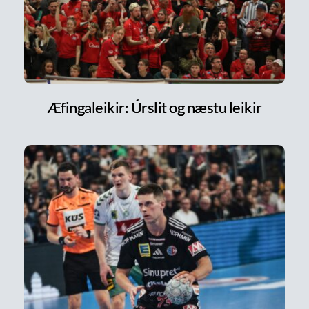
Æfingaleikir: Úrslit og næstu leikir