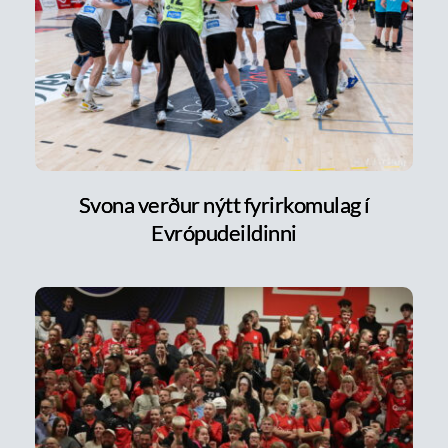
Svona verður nýtt fyrirkomulag í
Evrópudeildinni