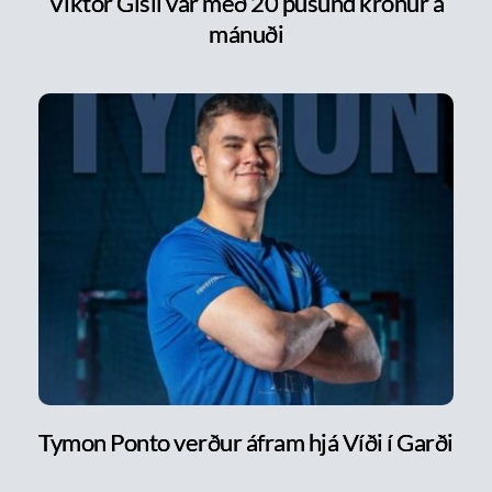
Viktor Gísli var með 20 þúsund krónur á
mánuði
Tymon Ponto verður áfram hjá Víði í Garði