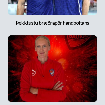
Þekktustu bræðrapör handboltans