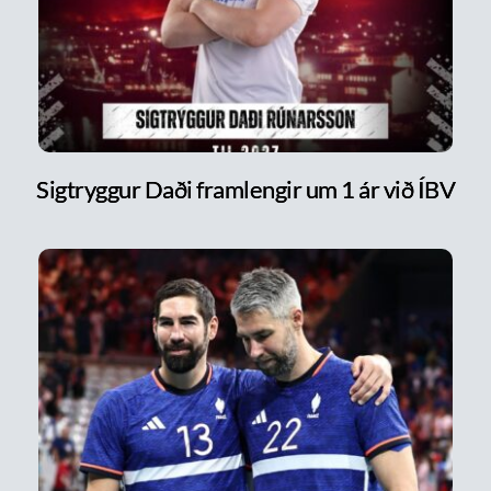
Sigtryggur Daði framlengir um 1 ár við ÍBV