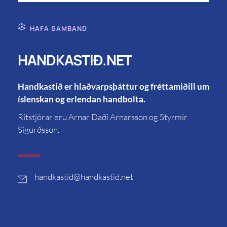
HAFA SAMBAND
HANDKASTIÐ.NET
Handkastið er hlaðvarpsþáttur og fréttamiðill um
íslenskan og erlendan handbolta.
Ritstjórar eru Arnar Daði Arnarsson og Styrmir
Sigurðsson.
handkastid
@handkastid.net