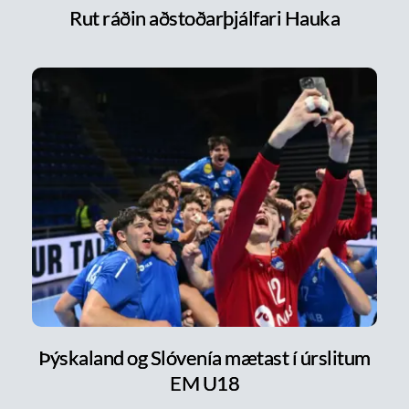
Rut ráðin aðstoðarþjálfari Hauka
Þýskaland og Slóvenía mætast í úrslitum
EM U18