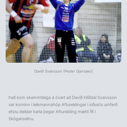
Davíð Svansson (Peder Gjersøe))
Það kom skemmtilega á óvart að Davíð Hlíðdal Svansson
var kominn í leikmannahóp Aftureldingar í síðustu umferð
efstu deildar karla þegar Afturelding mætti ÍR í
Skógarselinu.