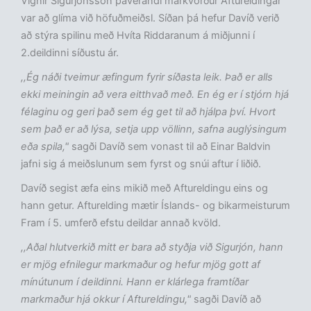
Vignir Sigurjónsson þáverandi markvörður Aftureldingar
var að glíma við höfuðmeiðsl. Síðan þá hefur Davíð verið
að stýra spilinu með Hvíta Riddaranum á miðjunni í
2.deildinni síðustu ár.
,,Ég náði tveimur æfingum fyrir síðasta leik. Það er alls
ekki meiningin að vera eitthvað með. En ég er í stjórn hjá
félaginu og geri það sem ég get til að hjálpa því. Hvort
sem það er að lýsa, setja upp völlinn, safna auglýsingum
eða spila,"
sagði Davíð sem vonast til að Einar Baldvin
jafni sig á meiðslunum sem fyrst og snúi aftur í liðið.
Davíð segist æfa eins mikið með Aftureldingu eins og
hann getur. Afturelding mætir Íslands- og bikarmeisturum
Fram í 5. umferð efstu deildar annað kvöld.
,,Aðal hlutverkið mitt er bara að styðja við Sigurjón, hann
er mjög efnilegur markmaður og hefur mjög gott af
mínútunum í deildinni. Hann er klárlega framtíðar
markmaður hjá okkur í Aftureldingu,"
sagði Davíð að