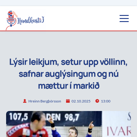
Lýsir leikjum, setur upp völlinn,
safnar auglýsingum og nú
mættur í markið
Hreinn Bergþórsson
02.10.2025
13:00