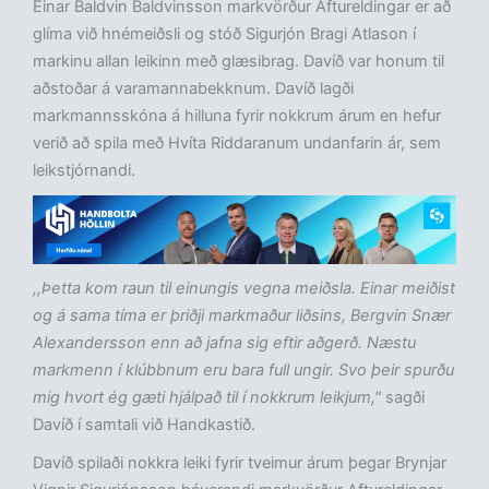
Einar Baldvin Baldvinsson markvörður Aftureldingar er að
glíma við hnémeiðsli og stóð Sigurjón Bragi Atlason í
markinu allan leikinn með glæsibrag. Davíð var honum til
aðstoðar á varamannabekknum. Davíð lagði
markmannsskóna á hilluna fyrir nokkrum árum en hefur
verið að spila með Hvíta Riddaranum undanfarin ár, sem
leikstjórnandi.
,,Þetta kom raun til einungis vegna meiðsla. Einar meiðist
og á sama tíma er þriðji markmaður liðsins, Bergvin Snær
Alexandersson enn að jafna sig eftir aðgerð. Næstu
markmenn í klúbbnum eru bara full ungir. Svo þeir spurðu
mig hvort ég gæti hjálpað til í nokkrum leikjum,"
sagði
Davíð í samtali við Handkastið.
Davíð spilaði nokkra leiki fyrir tveimur árum þegar Brynjar