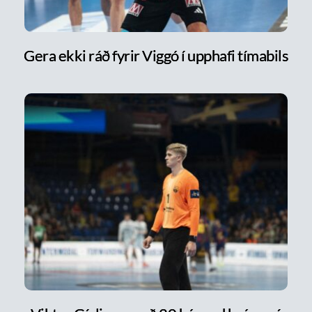
Gera ekki ráð fyrir Viggó í upphafi tímabils