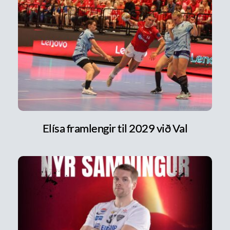
Elísa framlengir til 2029 við Val