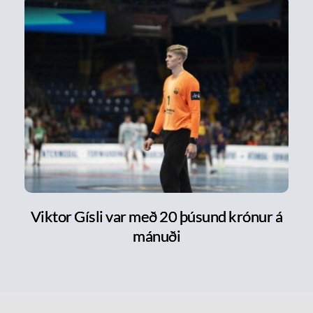
Viktor Gísli var með 20 þúsund krónur á
mánuði