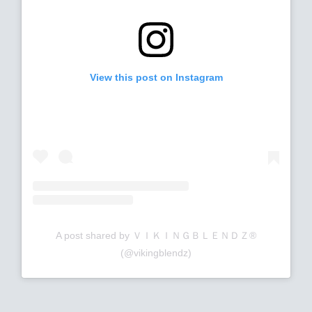
View this post on Instagram
A post shared by ＶＩＫＩＮＧＢＬＥＮＤＺ®
(@vikingblendz)