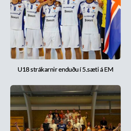
U18 strákarnir enduðu í 5.sæti á EM