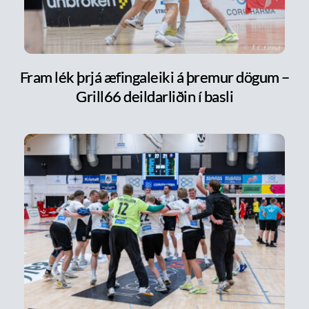
Fram lék þrjá æfingaleiki á þremur dögum –
Grill66 deildarliðin í basli