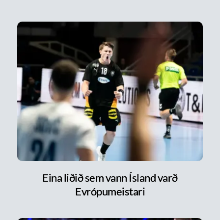
Eina liðið sem vann Ísland varð
Evrópumeistari