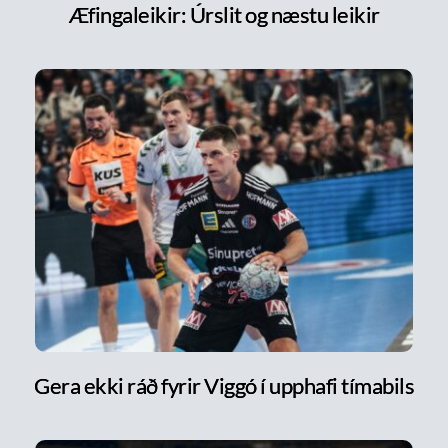
Æfingaleikir: Úrslit og næstu leikir
Gera ekki ráð fyrir Viggó í upphafi tímabils