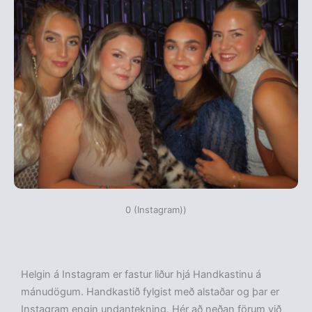
0 (Instagram))
Helgin á Instagram er fastur liður hjá Handkastinu á
mánudögum. Handkastið fylgist með alstaðar og þar er
Instagram engin undantekning. Hér að neðan förum við