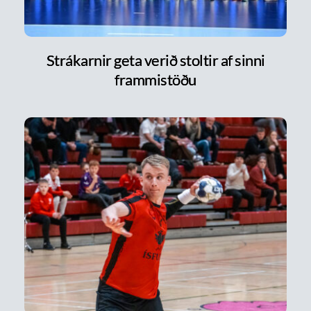
Strákarnir geta verið stoltir af sinni
frammistöðu