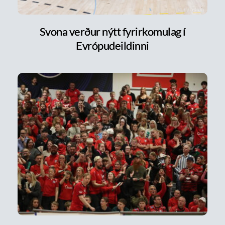
Svona verður nýtt fyrirkomulag í
Evrópudeildinni