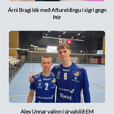
Árni Bragi lék með Aftureldingu í sigri gegn
Þór
Alex Unnar valinn í úrvalslið EM