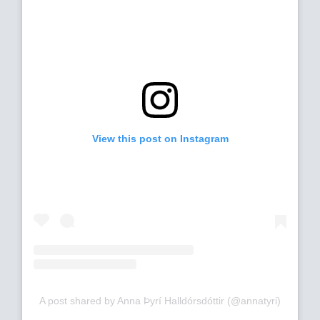
View this post on Instagram
A post shared by Anna Þyrí Halldórsdóttir (@annatyri)