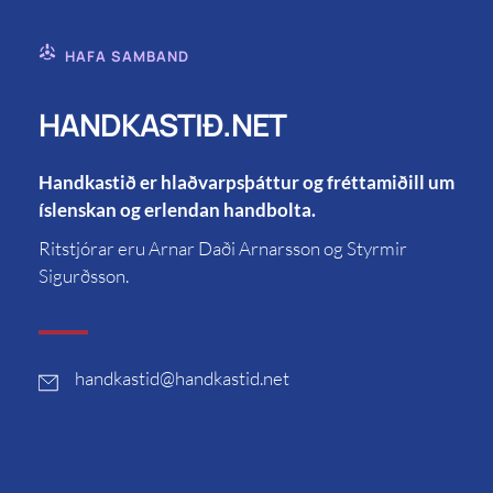
HAFA SAMBAND
HANDKASTIÐ.NET
Handkastið er hlaðvarpsþáttur og fréttamiðill um
íslenskan og erlendan handbolta.
Ritstjórar eru Arnar Daði Arnarsson og Styrmir
Sigurðsson.
handkastid
@handkastid.net