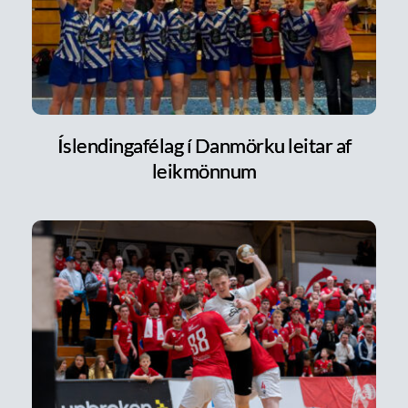
Íslendingafélag í Danmörku leitar af
leikmönnum