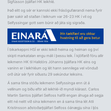
Sigfússon þjálfari HK leikhlé.
Það eitt og sér er kannski ekki frásögufærandi nema fyrir
þær sakir að staðan í leiknum var 26-23 HK í vil og
Selfyssingar gott sem búnir að játa sig sigraða.
Í bikarkeppni HSÍ er ekki leikið heima og heiman og því
skipti markatalan engu máli í þessu leik. Í kjölfarið fóru allir
leikmenn HK til Halldórs Jóhanns þjálfara HK eins og
vaninn er í leikhléum og lét hann sennilega vel vönduð
orð útúr sér fyrir síðustu 29 sekúndur leiksins.
Á sama tíma stóðu leikmenn Selfyssinga enn út á
vellinum og biðu eftir að leikhlé-ið myndi klárast. Carlos
Martin Santos þjálfari Selfoss hafði engan áhuga að segja
eitt né neitt við sína leikmenn en á sama tíma lét Atli
Kristinsson aðstoðarþjálfari Selfoss óánægju sína í ljós