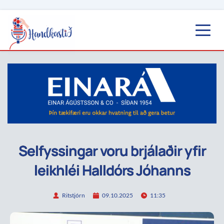
Selfyssingar voru brjálaðir yfir
leikhléi Halldórs Jóhanns
Ritstjórn
09.10.2025
11:35