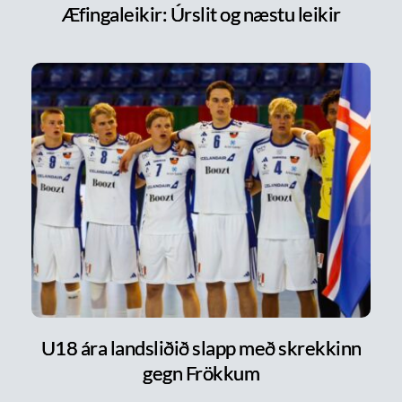
Æfingaleikir: Úrslit og næstu leikir
U18 ára landsliðið slapp með skrekkinn
gegn Frökkum