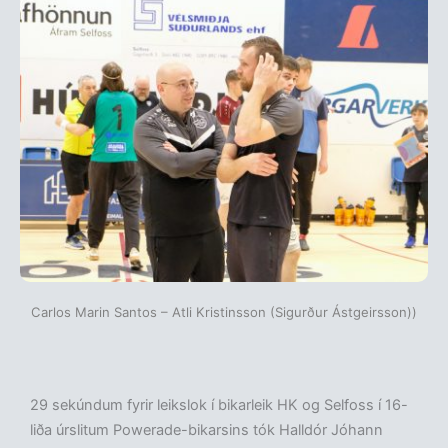
Carlos Marin Santos – Atli Kristinsson (Sigurður Ástgeirsson))
29 sekúndum fyrir leikslok í bikarleik HK og Selfoss í 16-
liða úrslitum Powerade-bikarsins tók Halldór Jóhann