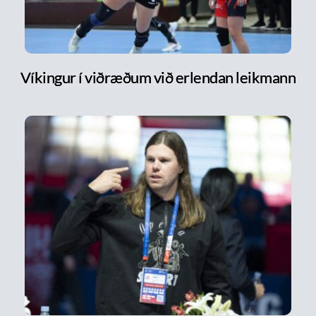
Víkingur í viðræðum við erlendan leikmann