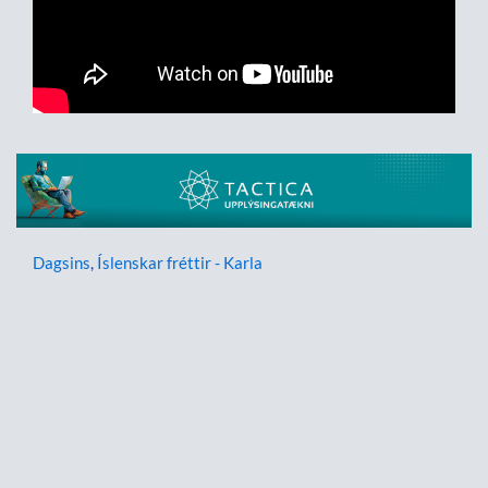
Dagsins
,
Íslenskar fréttir - Karla