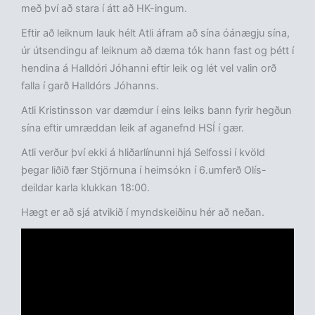
með því að stara í átt að HK-ingum.
Eftir að leiknum lauk hélt Atli áfram að sína óánægju sína,
úr útsendingu af leiknum að dæma tók hann fast og þétt í
hendina á Halldóri Jóhanni eftir leik og lét vel valin orð
falla í garð Halldórs Jóhanns.
Atli Kristinsson var dæmdur í eins leiks bann fyrir hegðun
sína eftir umræddan leik af aganefnd HSÍ í gær.
Atli verður því ekki á hliðarlínunni hjá Selfossi í kvöld
þegar liðið fær Stjörnuna í heimsókn í 6.umferð Olís-
deildar karla klukkan 18:00.
Hægt er að sjá atvikið í myndskeiðinu hér að neðan.