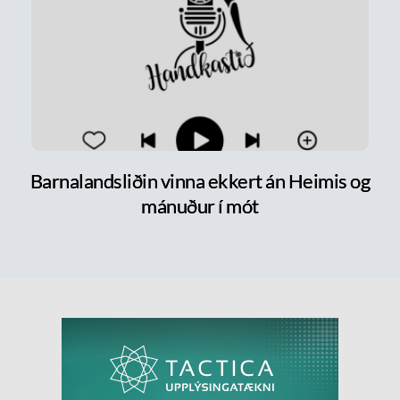
Barnalandsliðin vinna ekkert án Heimis og
mánuður í mót