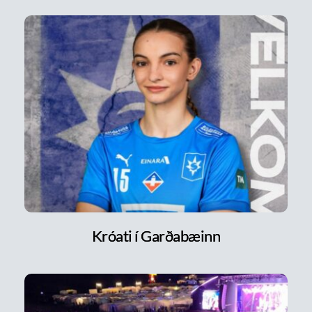
Króati í Garðabæinn