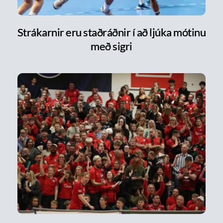
Strákarnir eru staðráðnir í að ljúka mótinu
með sigri