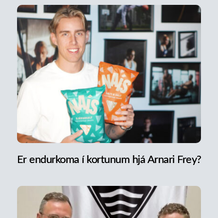
Er endurkoma í kortunum hjá Arnari Frey?