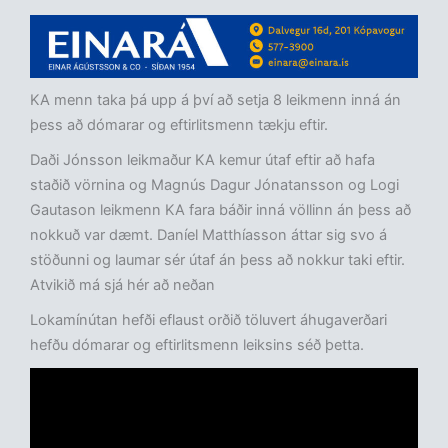
KA menn taka þá upp á því að setja 8 leikmenn inná án
þess að dómarar og eftirlitsmenn tækju eftir.
Daði Jónsson leikmaður KA kemur útaf eftir að hafa
staðið vörnina og Magnús Dagur Jónatansson og Logi
Gautason leikmenn KA fara báðir inná völlinn án þess að
nokkuð var dæmt. Daníel Matthíasson áttar sig svo á
stöðunni og laumar sér útaf án þess að nokkur taki eftir.
Atvikið má sjá hér að neðan
Lokamínútan hefði eflaust orðið töluvert áhugaverðari
hefðu dómarar og eftirlitsmenn leiksins séð þetta.