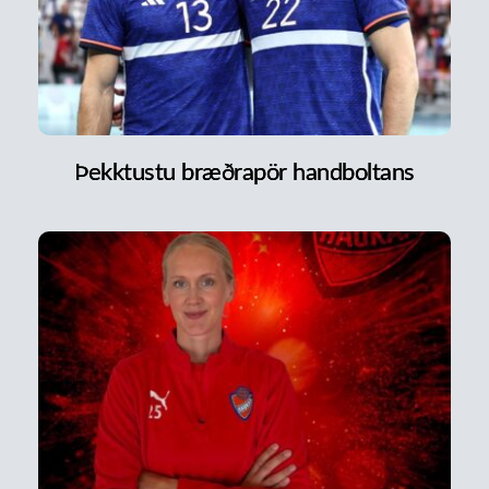
Þekktustu bræðrapör handboltans