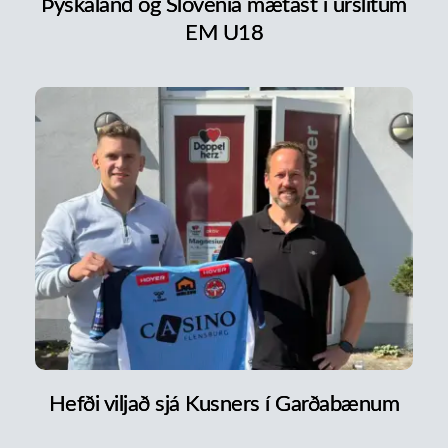
Þýskaland og Slóvenía mætast í úrslitum
EM U18
Hefði viljað sjá Kusners í Garðabænum