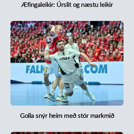
Æfingaleikir: Úrslit og næstu leikir
Golla snýr heim með stór markmið