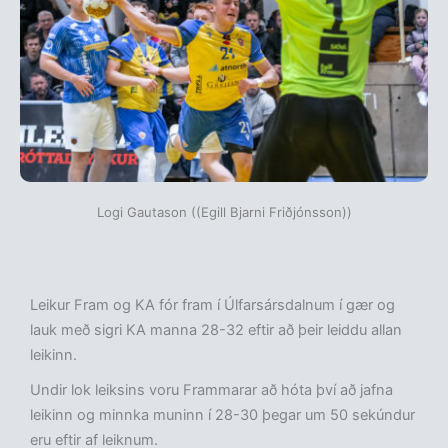
Logi Gautason ((Egill Bjarni Friðjónsson))
Leikur Fram og KA fór fram í Úlfarsársdalnum í gær og
lauk með sigri KA manna 28-32 eftir að þeir leiddu allan
leikinn.
Undir lok leiksins voru Frammarar að hóta því að jafna
leikinn og minnka muninn í 28-30 þegar um 50 sekúndur
eru eftir af leiknum.