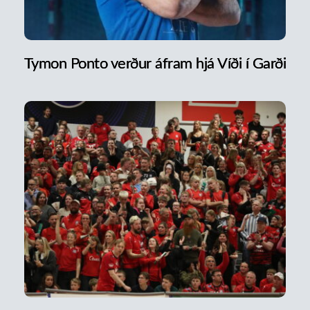
Tymon Ponto verður áfram hjá Víði í Garði