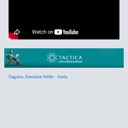
Dagsins
,
Íslenskar fréttir - Karla