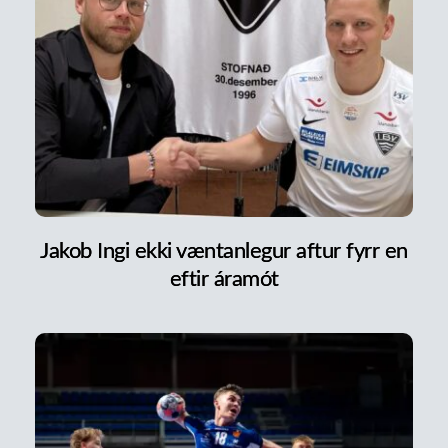
Jakob Ingi ekki væntanlegur aftur fyrr en
eftir áramót