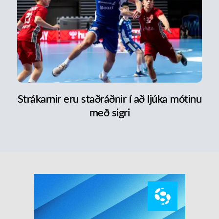
Strákarnir eru staðráðnir í að ljúka mótinu
með sigri