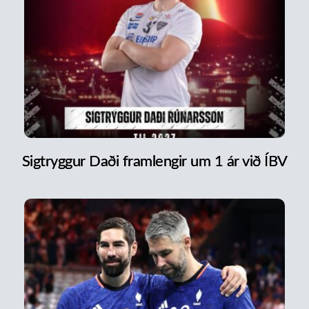
Sigtryggur Daði framlengir um 1 ár við ÍBV