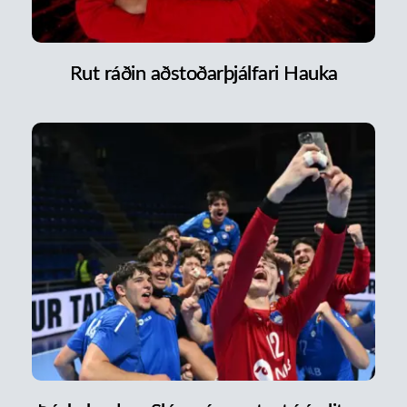
Rut ráðin aðstoðarþjálfari Hauka