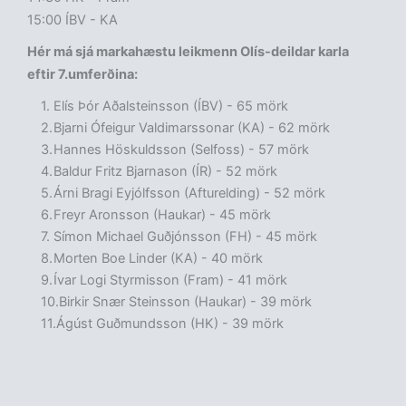
15:00 ÍBV - KA
Hér má sjá markahæstu leikmenn Olís-deildar karla
eftir 7.umferðina:
Elís Þór Aðalsteinsson (ÍBV) - 65 mörk
Bjarni Ófeigur Valdimarssonar (KA) - 62 mörk
Hannes Höskuldsson (Selfoss) - 57 mörk
Baldur Fritz Bjarnason (ÍR) - 52 mörk
Árni Bragi Eyjólfsson (Afturelding) - 52 mörk
Freyr Aronsson (Haukar) - 45 mörk
Símon Michael Guðjónsson (FH) - 45 mörk
Morten Boe Linder (KA) - 40 mörk
Ívar Logi Styrmisson (Fram) - 41 mörk
Birkir Snær Steinsson (Haukar) - 39 mörk
Ágúst Guðmundsson (HK) - 39 mörk