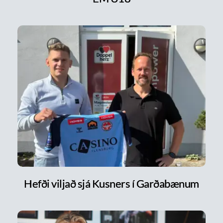
Hefði viljað sjá Kusners í Garðabænum