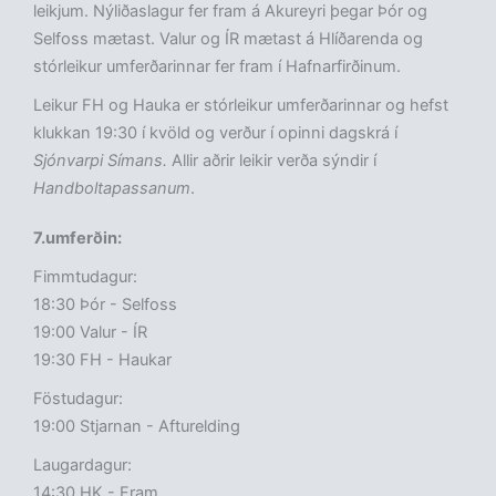
leikjum. Nýliðaslagur fer fram á Akureyri þegar Þór og
Selfoss mætast. Valur og ÍR mætast á Hlíðarenda og
stórleikur umferðarinnar fer fram í Hafnarfirðinum.
Leikur FH og Hauka er stórleikur umferðarinnar og hefst
klukkan 19:30 í kvöld og verður í opinni dagskrá í
Sjónvarpi Símans.
Allir aðrir leikir verða sýndir í
Handboltapassanum
.
7.umferðin:
Fimmtudagur:
18:30 Þór - Selfoss
19:00 Valur - ÍR
19:30 FH - Haukar
Föstudagur:
19:00 Stjarnan - Afturelding
Laugardagur:
14:30 HK - Fram