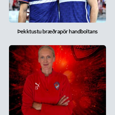
Þekktustu bræðrapör handboltans