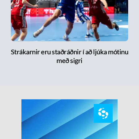
Strákarnir eru staðráðnir í að ljúka mótinu
með sigri