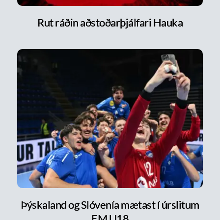
Rut ráðin aðstoðarþjálfari Hauka
Þýskaland og Slóvenía mætast í úrslitum
EM U18