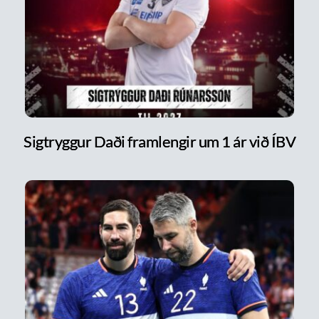
Sigtryggur Daði framlengir um 1 ár við ÍBV