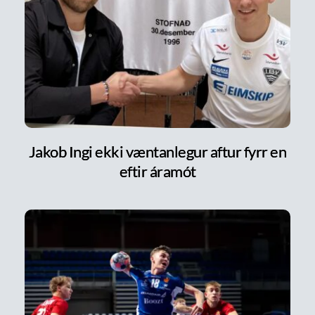
Jakob Ingi ekki væntanlegur aftur fyrr en
eftir áramót