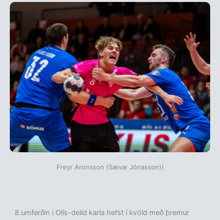
Freyr Aronsson (Sævar Jónasson))
8.umferðin í Olís-deild karla hefst í kvöld með þremur