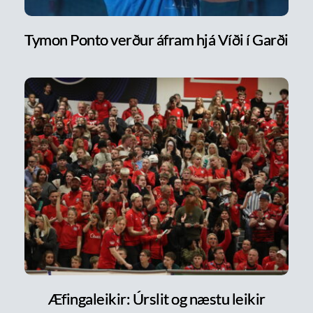
Tymon Ponto verður áfram hjá Víði í Garði
Æfingaleikir: Úrslit og næstu leikir