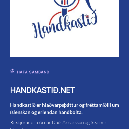
HAFA SAMBAND
HANDKASTIÐ.NET
Handkastið er hlaðvarpsþáttur og fréttamiðill um
íslenskan og erlendan handbolta.
Ritstjórar eru Arnar Daði Arnarsson og Styrmir