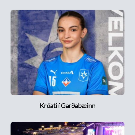
Króati í Garðabæinn