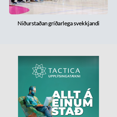
Niðurstaðan gríðarlega svekkjandi