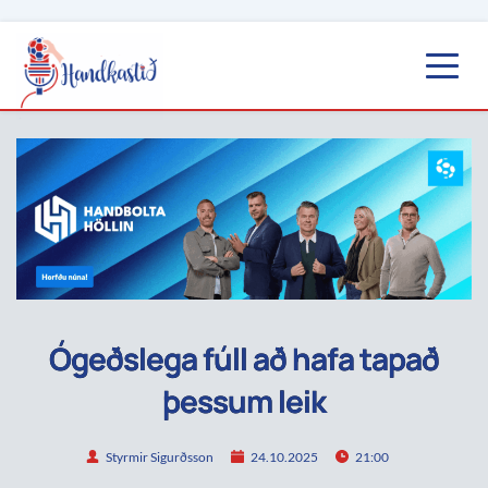
Ógeðslega fúll að hafa tapað
þessum leik
Styrmir Sigurðsson
24.10.2025
21:00