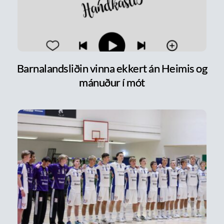
Barnalandsliðin vinna ekkert án Heimis og
mánuður í mót