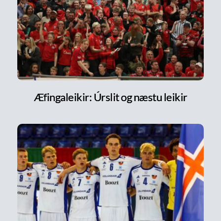
Æfingaleikir: Úrslit og næstu leikir