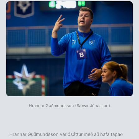
Hrannar Guðmundsson (Sævar Jónasson)
Hrannar Guðmundsson var ósáttur með að hafa tapað