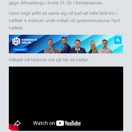
gegn Aftureldingu í kvöld 31-35 í Garðabænum.
Hann segir erfitt að sætta sig við það að hafa farið inn í
hálfleik 4 mörkum undir miðað við spilamennskuna í fyrri
hálfleik.
Viðtalið við Hrannar má sjá hér að neðan.