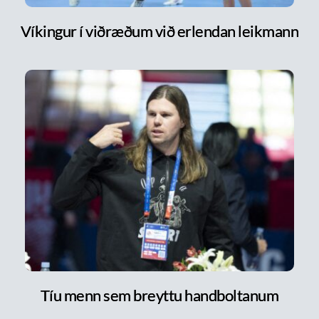
Víkingur í viðræðum við erlendan leikmann
Tíu menn sem breyttu handboltanum