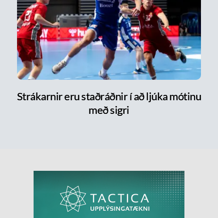
Strákarnir eru staðráðnir í að ljúka mótinu
með sigri