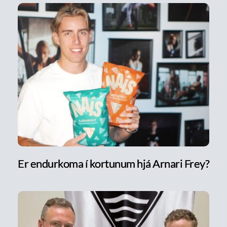
Er endurkoma í kortunum hjá Arnari Frey?