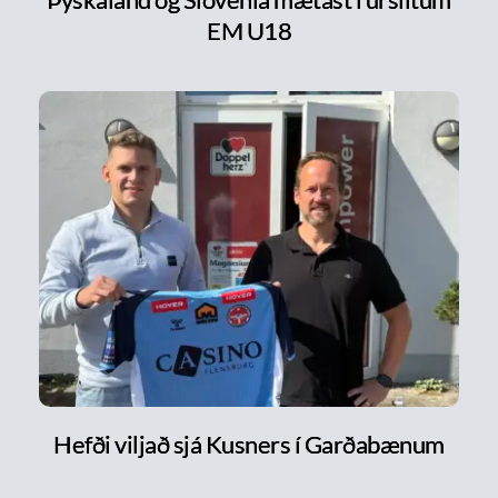
EM U18
Hefði viljað sjá Kusners í Garðabænum