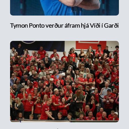
Tymon Ponto verður áfram hjá Víði í Garði