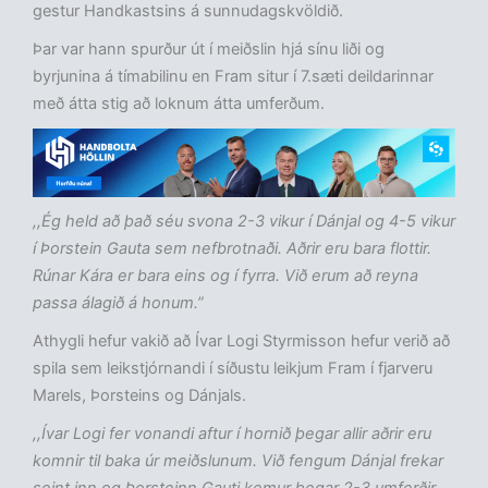
gestur Handkastsins á sunnudagskvöldið.
Þar var hann spurður út í meiðslin hjá sínu liði og
byrjunina á tímabilinu en Fram situr í 7.sæti deildarinnar
með átta stig að loknum átta umferðum.
,,Ég held að það séu svona 2-3 vikur í Dánjal og 4-5 vikur
í Þorstein Gauta sem nefbrotnaði. Aðrir eru bara flottir.
Rúnar Kára er bara eins og í fyrra. Við erum að reyna
passa álagið á honum.”
Athygli hefur vakið að Ívar Logi Styrmisson hefur verið að
spila sem leikstjórnandi í síðustu leikjum Fram í fjarveru
Marels, Þorsteins og Dánjals.
,,Ívar Logi fer vonandi aftur í hornið þegar allir aðrir eru
komnir til baka úr meiðslunum. Við fengum Dánjal frekar