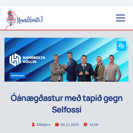
Óánægðastur með tapið gegn
Selfossi
Ritstjórn
04.11.2025
14:00