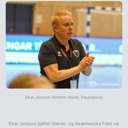
Einar Jónsson (Kristinn Steinn Traustason))
Einar Jónsson þjálfari Íslands- og bikarmeistara Fram var