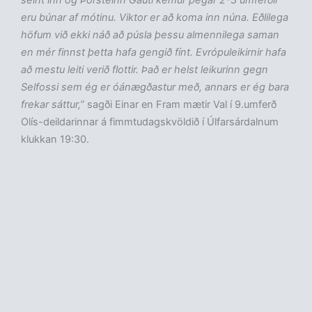
seint inn og Þorsteinn Gauti kemur þegar 2-3 umferðir
eru búnar af mótinu. Viktor er að koma inn núna. Eðlilega
höfum við ekki náð að púsla þessu almennilega saman
en mér finnst þetta hafa gengið fínt. Evrópuleikirnir hafa
að mestu leiti verið flottir. Það er helst leikurinn gegn
Selfossi sem ég er óánægðastur með, annars er ég bara
frekar sáttur,”
sagði Einar en Fram mætir Val í 9.umferð
Olís-deildarinnar á fimmtudagskvöldið í Úlfarsárdalnum
klukkan 19:30.