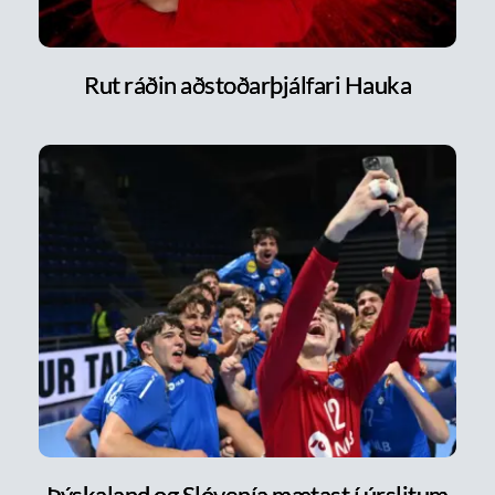
Rut ráðin aðstoðarþjálfari Hauka
Þýskaland og Slóvenía mætast í úrslitum