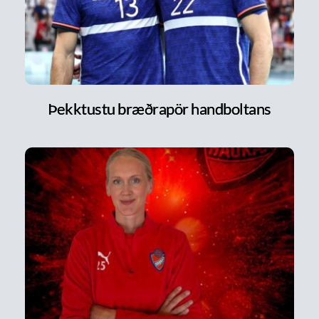
Þekktustu bræðrapör handboltans