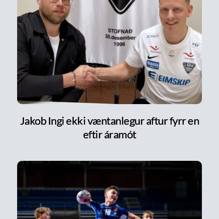
Jakob Ingi ekki væntanlegur aftur fyrr en
eftir áramót