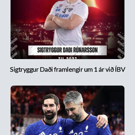
Sigtryggur Daði framlengir um 1 ár við ÍBV